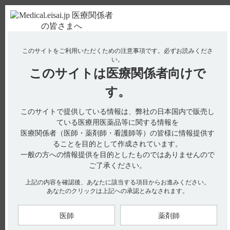
ＰＣ版
お電話はこちら
このサイトをご利用いただくための注意事項です。
必ずお読みくださ
使用期限検索
Drug Information
い。
このサイトは
医療関係者向けで
No : 19949
【ベサコリン】 甲状腺機能亢進症の患者が禁忌
す。
である理由について教えてください。
このサイトで提供している情報は、弊社の日本国内で販売し
【ベサコリン】
ている医療用医薬品等に関する情報を
医療関係者（医師・薬剤師・看護師等）の皆様に情報提供す
甲状腺機能亢進症の患者が禁忌である理由について教えてくだ
ることを目的として作成されています。
さい。
一般の方への情報提供を目的としたものではありませんので
ご了承ください。
上記の内容を確認後、あなたに該当する項目からお進みください。
あなたのクリックは上記への承認とみなされます。
電子添文には以下の記載があります。
2．禁忌（次の患者には投与しないこと）
2．1 甲状腺機能亢進症の患者（引用1）
［心房細動の危険性を増加させるおそれがある。］
医師
薬剤師
心房細動発症のリスクの一つに甲状腺機能亢進症が知られてい