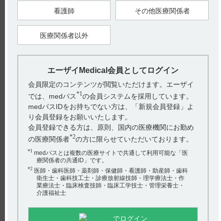
るためです。（引用2）
看護師
その他医療関係者
ベタネコールはアセチルコリンの誘導体であり、コリンエステ
ラーゼに安定な副交感神経亢進剤です。（引用3、4）
心房細動（atrial fibrillation：AF）は心房が高頻度に興奮する病
態で、主に心房内のランダムリエントリーによる不規則な興奮
医療関係者以外
が特徴です。（引用5）
不整脈薬物治療ガイドラインには、心房細動の電気生理学的機
序の一つとして以下の記載があります。（引用6）
副交感神経の活性化はアセチルコリン感受性K+チャネルを活
性化して活動電位持続時間の短縮、不応期の短縮をきたし、リ
エーザイMedical会員としてログイン
エントリー回路の形成を促進する。
会員限定のコンテンツが閲覧いただけます。エーザイ
【関連情報】
*1
では、medパス
の会員システムを採用しています。
不整脈薬物治療ガイドライン（2020年改訂版）には、心房細動
の項に、病態生理および電気生理学的機序について以下の記載
medパスIDをお持ちでない方は、「新規会員登録」よ
があります。（引用6）
り会員登録をお願いいたします。
■心房細動の病態生理
肺静脈を含む心房においては、トリガー（心房細動の引き金と
会員登録できる方は、原則、国内の医療機関にお勤め
なる期外収縮）となる異常興奮（自動能／自動興奮）の発生
*2
と、リエントリーが成立するための不整脈基質の形成が心房細
の医療関係者
の方に限らせていただいております。
動の発症・維持の病態である。不整脈基質の形成には危険因子
による心房リモデリングと心房細動そのものによる心房リモデ
*1
medパスとは複数の医療サイトで共通して利用可能な「医
リングの2つが重要である。心房リモデリングは伝導障害や不
療関係者の共通ID」です。
応期短縮を特徴とするイオンチャネルの変化に代表される電気
*2
医師・歯科医師・薬剤師・保健師・看護師・助産師・歯科
的リモデリングと、心筋組織の線維化に代表される構造的リモ
衛生士・歯科技工士・診療放射線技師・理学療法士・作
デリングから構成される。心房リモデリングは心房腔の凝固系
業療法士・臨床検査技師・臨床工学技士・管理栄養士・
亢進による血栓形成に働く。心房リモデリングを惹起する危険
因子として高血圧・肥満・糖尿病や睡眠呼吸障害の合併が臨床
介護福祉士
上重要となる。
■心房細動の電気生理学的機序
・不整脈基質を作る心房筋の電気的リモデリング
でログイン
心房細動が発作性から持続性へと進行する性質は “Atrial