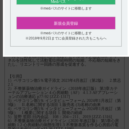
fibrillation（AF） begets AF” という概念で示される。これは心
房筋の電気的リモデリングによる心房不応期の短縮と周期長の
※medパスのサイトに移動します
短縮で説明される。心房内の興奮旋回路の数により心房細動の
持続が決定されるが、興奮旋回路の長さが短いほど同時に存在
する興奮旋回路の数が増し、心房細動が持続する（wave length
新規会員登録
仮説）。この機序として、まず頻回興奮によって生じる細胞内
カルシウム過負荷に対する有効不応期の短縮が起こり、その後
+
※medパスのサイトに移動します
に Ca2+電流のダウンレギュレーションと内向き整流K
電流の
アップレギュレーションにより心筋の不応期短縮が進行するこ
※2018年9月2日までに会員登録された方もこちらへ
+
とがあげられる。加えてIna（Na
チャネル電流）ならびに
Ito（一過性外向き電流）の発現の減少が起こり、不応期短縮と
伝導速度の低下が起こる。
+
一方で、副交感神経の活性化はアセチルコリン感受性K
チャ
ネルを活性化して活動電位持続時間の短縮、不応期の短縮をき
たし、リエントリー回路の形成を促進する。
【引用】
1）ベサコリン散5％電子添文 2023年4月改訂（第2版） 2.禁忌
2.1
2）不整脈薬物治療ガイドライン（2018年改訂版） 第3章カテ
ーテルアブレーション 4.心房細動（AF） 4.1.3 AFアブレーシ
ョンの治療適応 p77-92 [ZZZ-1317]
3）ベサコリン散5％ インタビューフォーム 2024年1月改訂（第
9版） II.名称に関する項目 1.販売名 (3)名称の由来
4）ベサコリン散5％ インタビューフォーム 2024年1月改訂（第
9版） I.概要に関する項目 1. 開発の経緯
5）笹野 哲郎:日内会誌 108：204～211、2019 [ZZZ-1316]
6）不整脈薬物治療ガイドライン（2020 年改訂版） 第5章心房
細動 1.2 心房細動の病態生理1.3 不整脈基質を作る心房筋の電
気的リモデリング p33-36 [ZZZ-1199]