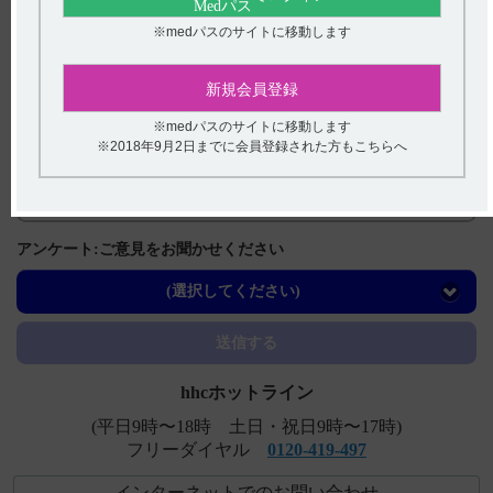
※medパスのサイトに移動します
関連するQ&A
【タスフィゴ】 特定の背景を有する患者に関する注意に
新規会員登録
ついて教えてください。
※medパスのサイトに移動します
【タスフィゴ】 下痢の副作用について教えてください
※2018年9月2日までに会員登録された方もこちらへ
【タスフィゴ】 禁忌とその設定理由について教えてくだ
さい。
【タスフィゴ】 薬物相互作用（併用禁忌・併用注意な
アンケート:ご意見をお聞かせください
ど）について教えてください。
(選択してください)
【タスフィゴ】 警告とその設定理由について教えてくだ
さい。
送信する
hhcホットライン
(平日9時〜18時 土日・祝日9時〜17時)
フリーダイヤル
0120-419-497
インターネットでのお問い合わせ