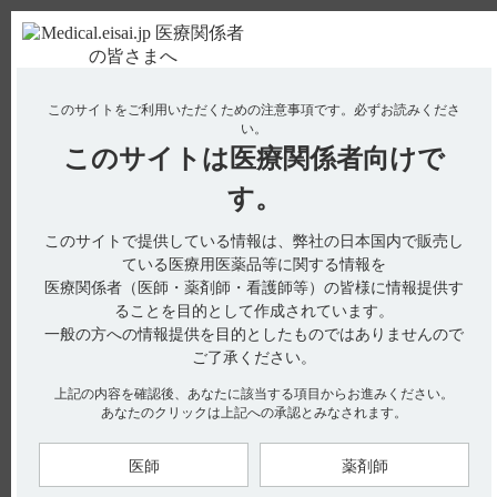
ＰＣ版
お電話はこちら
このサイトをご利用いただくための注意事項です。
必ずお読みくださ
使用期限検索
Drug Information
い。
このサイトは
医療関係者向けで
No : 19928
【タスフィゴ】 重要な基本的注意について教え
す。
てください。
このサイトで提供している情報は、弊社の日本国内で販売し
【タスフィゴ】
ている医療用医薬品等に関する情報を
医療関係者（医師・薬剤師・看護師等）の皆様に情報提供す
重要な基本的注意について教えてください。
ることを目的として作成されています。
一般の方への情報提供を目的としたものではありませんので
ご了承ください。
電子添文及びインタビューフォームには、重要な基本的注意と
上記の内容を確認後、あなたに該当する項目からお進みください。
して以下の記載があります。
あなたのクリックは上記への承認とみなされます。
8. 重要な基本的注意（引用1）
8.1 高リン血症があらわれることがあるので、本剤投与中は定
医師
薬剤師
期的に血清リン濃度を測定し、血清リン濃度の変動に注意する
こと。