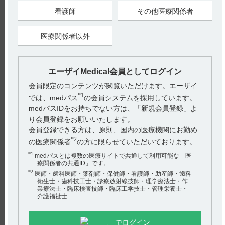
8.2 網膜剥離があらわれることがあるので、本剤投与中は定期
的に眼科検査を行うなど観察を十分に行うこと。また、眼の異
看護師
その他医療関係者
常が認められた場合には、速やかに医療機関を受診するよう患
者を指導すること。
医療関係者以外
（解説）（引用2）
8.1 本剤の臨床試験において、高リン血症が報告されているこ
とから、未然防止を目的として定期的な血清リン濃度の測定に
ついて設定した。
8.2 本剤の臨床試験において、網膜剝離が報告されていること
エーザイMedical会員としてログイン
から、未然防止を目的として定期的な眼科検査の実施について
設定した。
会員限定のコンテンツが閲覧いただけます。エーザイ
●タスフィゴの適正使用情報は、下記サイトでも提供します。
*1
では、medパス
の会員システムを採用しています。
https://medical.eisai.jp/products/tas/tas_t35
medパスIDをお持ちでない方は、「新規会員登録」よ
り会員登録をお願いいたします。
【引用】
会員登録できる方は、原則、国内の医療機関にお勤め
1）タスフィゴ錠35mg電子添文 2024年11月改訂（第2版） 8. 重
要な基本的注意
*2
の医療関係者
の方に限らせていただいております。
2）タスフィゴ錠35mgインタビューフォーム 2024年11月改訂
（第2版） VIII. 安全性（使用上の注意等）に関する項目 5.
*1
medパスとは複数の医療サイトで共通して利用可能な「医
重要な基本的注意とその理由
療関係者の共通ID」です。
【更新年月】
*2
医師・歯科医師・薬剤師・保健師・看護師・助産師・歯科
2025年1月
衛生士・歯科技工士・診療放射線技師・理学療法士・作
業療法士・臨床検査技師・臨床工学技士・管理栄養士・
介護福祉士
戻る
でログイン