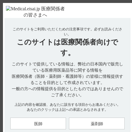
ＰＣ版
お電話はこちら
このサイトをご利用いただくための注意事項です。
必ずお読みくださ
使用期限検索
Drug Information
い。
このサイトは
医療関係者向けで
No : 19924
す。
【タスフィゴ】 使用期限は何年ですか？
【タスフィゴ】
このサイトで提供している情報は、弊社の日本国内で販売し
ている医療用医薬品等に関する情報を
使用期限は何年ですか？
医療関係者（医師・薬剤師・看護師等）の皆様に情報提供す
ることを目的として作成されています。
一般の方への情報提供を目的としたものではありませんので
ご了承ください。
電子添文には、有効期間について以下の記載があります。（引
上記の内容を確認後、あなたに該当する項目からお進みください。
用1）
あなたのクリックは上記への承認とみなされます。
有効期間：3年
お手元のエーザイ製品の製造番号から使用期限を検索できま
医師
薬剤師
す。
使用期限サイトはこちらから