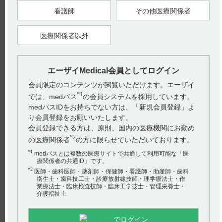
看護師
その他医療関係者
●タスフィゴの適正使用情報は、下記サイトでも提供します。
https://medical.eisai.jp/products/tas/tas_t35
医療関係者以外
【引用】
1）タスフィゴ錠35mg電子添文 2024年11月改訂（第2版） 有効
期間
【更新年月】
エーザイMedical会員としてログイン
2025年3月
会員限定のコンテンツが閲覧いただけます。エーザイ
*1
では、medパス
の会員システムを採用しています。
戻る
medパスIDをお持ちでない方は、「新規会員登録」よ
り会員登録をお願いいたします。
会員登録できる方は、原則、国内の医療機関にお勤め
*2
関連するQ&A
の医療関係者
の方に限らせていただいております。
*1
【タスフィゴ】 下痢の副作用について教えてください
medパスとは複数の医療サイトで共通して利用可能な「医
療関係者の共通ID」です。
*2
【タスフィゴ】 禁忌とその設定理由について教えてくだ
医師・歯科医師・薬剤師・保健師・看護師・助産師・歯科
衛生士・歯科技工士・診療放射線技師・理学療法士・作
さい。
業療法士・臨床検査技師・臨床工学技士・管理栄養士・
介護福祉士
【エクフィナ】 投与開始時や投与中に必要な検査はあり
ますか？
でログイン