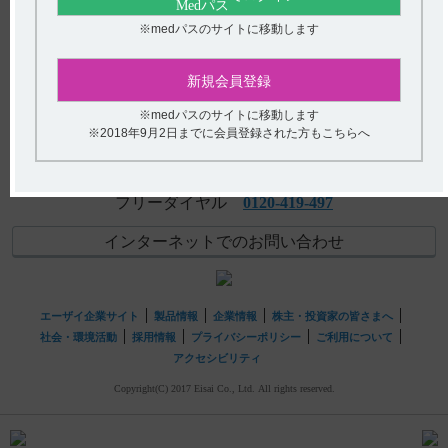
【タスフィゴ】 重要な基本的注意について教えてくださ
アンケート:ご意見をお聞かせください
※medパスのサイトに移動します
い。
(選択してください)
【タスフィゴ】 投薬期間制限はありますか？
新規会員登録
送信する
※medパスのサイトに移動します
※2018年9月2日までに会員登録された方もこちらへ
hhcホットライン
(平日9時〜18時 土日・祝日9時〜17時)
フリーダイヤル
0120-419-497
インターネットでのお問い合わせ
エーザイ企業サイト
製品情報
企業情報
株主・投資家の皆さまへ
社会・環境活動
採用情報
プライバシーポリシー
ご利用について
アクセシビリティ
Copyright(C) 2017 Eisai Co., Ltd. All rights reserved.