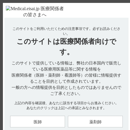
ＰＣ版
お電話はこちら
このサイトをご利用いただくための注意事項です。
必ずお読みくださ
使用期限検索
Drug Information
い。
このサイトは
医療関係者向けで
No : 1971
【ムコフィリン】 保存時に注意するべき点は何
す。
ですか？
このサイトで提供している情報は、弊社の日本国内で販売し
【ムコフィリン】
ている医療用医薬品等に関する情報を
医療関係者（医師・薬剤師・看護師等）の皆様に情報提供す
保存時に注意するべき点は何ですか？
ることを目的として作成されています。
一般の方への情報提供を目的としたものではありませんので
ご了承ください。
電子添文には、貯法について室温保存と記載されています。
上記の内容を確認後、あなたに該当する項目からお進みください。
（引用1）
あなたのクリックは上記への承認とみなされます。
【関連情報】
インタビューフォームには、安定性に関する以下の記載があり
医師
薬剤師
ます。（引用2）