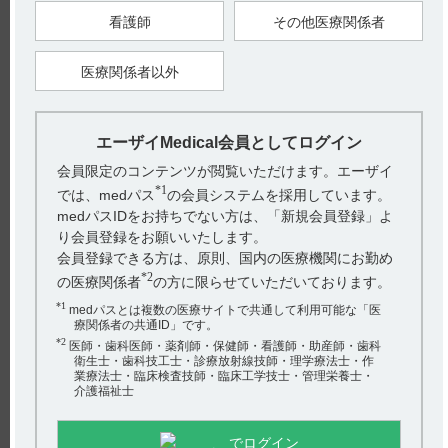
■製剤の各種条件下における安定性
※試験項目：性状、pH、含量
看護師
その他医療関係者
データの詳細については、エーザイｈｈｃホットライン
医療関係者以外
（0120-419-497）までお問い合わせください。
【引用】
1）ムコフィリン吸入液20％電子添文2023年4月改訂（第2版）
エーザイMedical会員としてログイン
貯法
2）ムコフィリン吸入液20％インタビューフォーム2023年11月
会員限定のコンテンツが閲覧いただけます。エーザイ
改訂（第6版） Ⅳ．製剤に関する項目 6. 製剤の各種条件下に
*1
おける安定性
では、medパス
の会員システムを採用しています。
medパスIDをお持ちでない方は、「新規会員登録」よ
【更新年月】
2024年7月
り会員登録をお願いいたします。
会員登録できる方は、原則、国内の医療機関にお勤め
*2
の医療関係者
の方に限らせていただいております。
戻る
*1
medパスとは複数の医療サイトで共通して利用可能な「医
療関係者の共通ID」です。
*2
医師・歯科医師・薬剤師・保健師・看護師・助産師・歯科
衛生士・歯科技工士・診療放射線技師・理学療法士・作
関連するQ&A
業療法士・臨床検査技師・臨床工学技士・管理栄養士・
介護福祉士
【メチコバール・錠・細粒】 禁忌とその設定理由は？
【メチコバール・注射】 効能又は効果について教えてく
でログイン