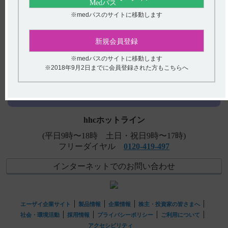
ださい。
※medパスのサイトに移動します
【ムコフィリン】 発現率の高い主な副作用を教えてくだ
さい。
新規会員登録
【ムコフィリン】 他剤との配合変化に関する情報はあり
アンケート:ご意見をお聞かせください
※medパスのサイトに移動します
ますか？
※2018年9月2日までに会員登録された方もこちらへ
(選択してください)
【ムコフィリン】 薬効薬理について教えてください。
送信する
hhcホットライン
(平日9時〜18時 土日・祝日9時〜17時)
フリーダイヤル
0120-419-497
インターネットでのお問い合わせ
エーザイ企業サイト
製品情報
企業情報
株主・投資家の皆さまへ
社会・環境活動
採用情報
プライバシーポリシー
ご利用について
アクセシビリティ