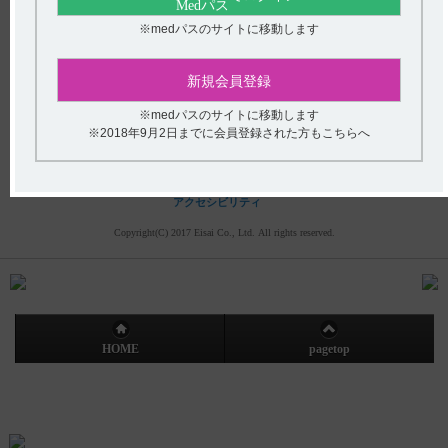
(平日9時〜18時 土日・祝日9時〜17時)
※medパスのサイトに移動します
フリーダイヤル
0120-419-497
新規会員登録
インターネットでのお問い合わせ
※medパスのサイトに移動します
※2018年9月2日までに会員登録された方もこちらへ
エーザイ企業サイト
製品情報
企業情報
株主・投資家の皆さまへ
社会・環境活動
採用情報
プライバシーポリシー
ご利用について
アクセシビリティ
Copyright(C) 2017 Eisai Co., Ltd. All rights reserved.
HOME
pagetop