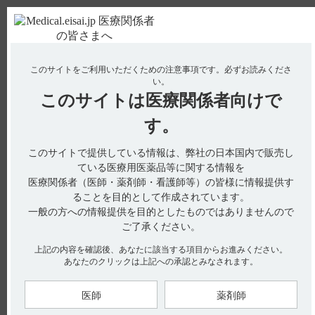
ＰＣ版
お電話はこちら
このサイトをご利用いただくための注意事項です。
必ずお読みくださ
使用期限検索
Drug Information
い。
このサイトは
医療関係者向けで
No : 1933
【グラケー】 用法及び用量について教えてくだ
す。
さい。
このサイトで提供している情報は、弊社の日本国内で販売し
ている医療用医薬品等に関する情報を
医療関係者（医師・薬剤師・看護師等）の皆様に情報提供す
電子添文には、用法及び用量に関する以下の記載があります。
ることを目的として作成されています。
6. 用法及び用量（引用1）
一般の方への情報提供を目的としたものではありませんので
通常、成人にはメナテトレノンとして1日45mgを3回に分けて
ご了承ください。
食後に経口投与する。
上記の内容を確認後、あなたに該当する項目からお進みください。
あなたのクリックは上記への承認とみなされます。
【引用】
1）グラケーカプセル15mg電子添文 2025年6月改訂（第2版） 6.
用法及び用量
医師
薬剤師
【更新年月】