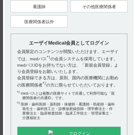
2025年8月
看護師
その他医療関係者
戻る
医療関係者以外
関連するQ&A
エーザイMedical会員としてログイン
【アリセプト】 抗コリン作用を有する薬剤との併用につ
会員限定のコンテンツが閲覧いただけます。エーザイ
いて教えてください。
*1
では、medパス
の会員システムを採用しています。
【サイレース・注射】 作用機序について教えてくださ
medパスIDをお持ちでない方は、「新規会員登録」よ
い。
り会員登録をお願いいたします。
会員登録できる方は、原則、国内の医療機関にお勤め
【クリアクター】 効能又は効果について教えてくださ
*2
の医療関係者
の方に限らせていただいております。
い。
*1
medパスとは複数の医療サイトで共通して利用可能な「医
アンケート:ご意見をお聞かせください
療関係者の共通ID」です。
【グラケー】 高齢者への投与に関する注意事項について
*2
医師・歯科医師・薬剤師・保健師・看護師・助産師・歯科
教えてください。
(選択してください)
衛生士・歯科技工士・診療放射線技師・理学療法士・作
業療法士・臨床検査技師・臨床工学技士・管理栄養士・
【エクフィナ】 血漿蛋白結合率は？
介護福祉士
送信する
hhcホットライン
でログイン