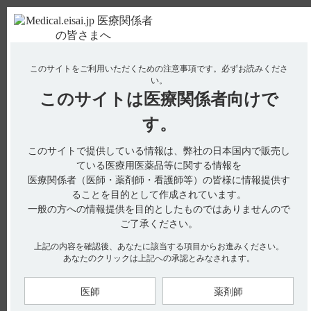
ＰＣ版
お電話はこちら
このサイトをご利用いただくための注意事項です。
必ずお読みくださ
使用期限検索
Drug Information
い。
このサイトは
医療関係者向けで
No : 1932
【グラケー】 効能又は効果について教えてくだ
す。
さい。
このサイトで提供している情報は、弊社の日本国内で販売し
ている医療用医薬品等に関する情報を
医療関係者（医師・薬剤師・看護師等）の皆様に情報提供す
電子添文には、効能又は効果に関する以下の記載があります。
ることを目的として作成されています。
4. 効能又は効果（引用1）
一般の方への情報提供を目的としたものではありませんので
骨粗鬆症における骨量・疼痛の改善
ご了承ください。
5. 効能又は効果に関連する注意（引用2）
5. 1 本剤の適用にあたっては、厚生省「老人性骨粗鬆症の予防
上記の内容を確認後、あなたに該当する項目からお進みください。
及び治療法に関する総合的研究班」の診断基準（骨量減少の有
あなたのクリックは上記への承認とみなされます。
無、骨折の有無、腰背痛の有無などの総合による）等を参考
に、骨粗鬆症との診断が確立し、骨量減少・疼痛がみられる患
者を対象とすること。
医師
薬剤師