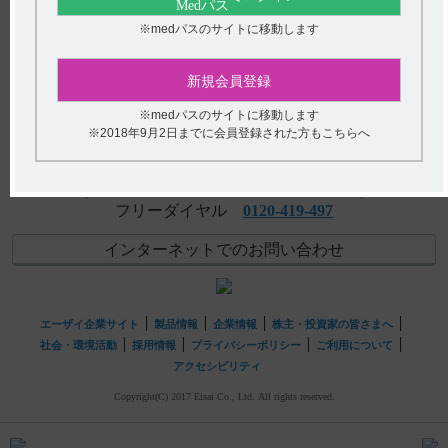
【グラケー】 小児への投与に関する注意事項について教
アンケート:ご意見をお聞かせください
※medパスのサイトに移動します
えてください。
(選択してください)
新規会員登録
【グラケー】 食事の影響について教えてください。
送信する
※medパスのサイトに移動します
※2018年9月2日までに会員登録された方もこちらへ
hhcホットライン
(平日9時〜18時 土日・祝日9時〜17時)
フリーダイヤル
0120-419-497
インターネットでのお問い合わせ
エーザイ企業サイト
製品情報
企業情報
株主・投資家の皆さまへ
社会・環境活動
採用情報
プライバシーポリシー
ご利用について
アクセシビリティ
Copyright(C) 2017 Eisai Co., Ltd. All rights reserved.