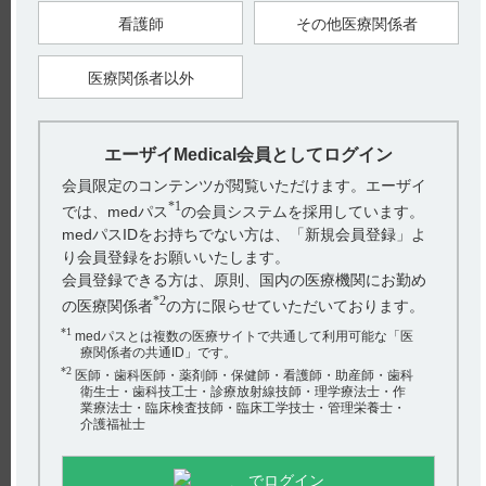
【引用】
看護師
その他医療関係者
1）グラケーカプセル15mg電子添文 2025年6月改訂（第2版） 4.
効能又は効果
2）グラケーカプセル15mg電子添文 2025年6月改訂（第2版） 5.
医療関係者以外
効能又は効果に関連する注意
【更新年月】
2025年8月
エーザイMedical会員としてログイン
会員限定のコンテンツが閲覧いただけます。エーザイ
*1
では、medパス
の会員システムを採用しています。
戻る
medパスIDをお持ちでない方は、「新規会員登録」よ
り会員登録をお願いいたします。
会員登録できる方は、原則、国内の医療機関にお勤め
*2
の医療関係者
の方に限らせていただいております。
関連するQ&A
*1
medパスとは複数の医療サイトで共通して利用可能な「医
【グラケー】 禁忌とその設定理由について教えてくださ
療関係者の共通ID」です。
い。
*2
医師・歯科医師・薬剤師・保健師・看護師・助産師・歯科
衛生士・歯科技工士・診療放射線技師・理学療法士・作
【メチコバール・注射】 薬物相互作用（併用禁忌・併用
業療法士・臨床検査技師・臨床工学技士・管理栄養士・
介護福祉士
注意など）について教えてください。
【グラケー】 使用期限は何年ですか？
でログイン