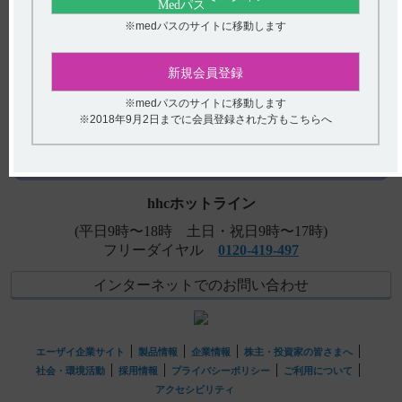
加物などを教えてください。
※medパスのサイトに移動します
【ニトロール・錠】 飲み忘れた場合の対応について教え
てください。
新規会員登録
アンケート:ご意見をお聞かせください
【デタントールR】 効能又は効果について教えてくださ
※medパスのサイトに移動します
※2018年9月2日までに会員登録された方もこちらへ
い。
(選択してください)
【レンビマ】 半減期・Cmaxなどの薬物動態について教え
送信する
てください。
hhcホットライン
(平日9時〜18時 土日・祝日9時〜17時)
フリーダイヤル
0120-419-497
インターネットでのお問い合わせ
エーザイ企業サイト
製品情報
企業情報
株主・投資家の皆さまへ
社会・環境活動
採用情報
プライバシーポリシー
ご利用について
アクセシビリティ