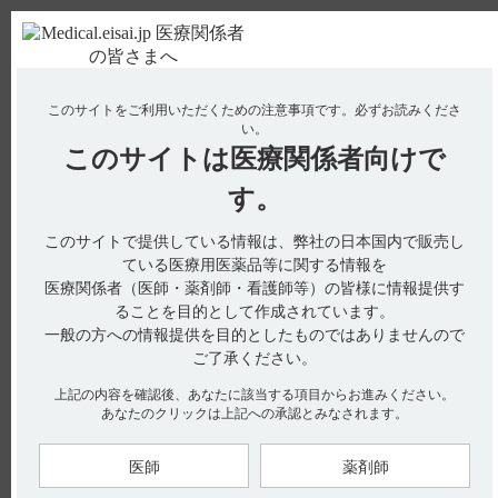
ＰＣ版
お電話はこちら
このサイトをご利用いただくための注意事項です。
必ずお読みくださ
使用期限検索
Drug Information
い。
このサイトは
医療関係者向けで
No : 1927
【ワソラン】 規制区分について教えてくださ
す。
い。
このサイトで提供している情報は、弊社の日本国内で販売し
【ワソラン】
ている医療用医薬品等に関する情報を
医療関係者（医師・薬剤師・看護師等）の皆様に情報提供す
規制区分について教えてください。
ることを目的として作成されています。
一般の方への情報提供を目的としたものではありませんので
ご了承ください。
インタビューフォームには、規制区分に関する以下の記載があ
上記の内容を確認後、あなたに該当する項目からお進みください。
ります。
あなたのクリックは上記への承認とみなされます。
■規制区分
［ワソラン錠40mg］（引用1）
医師
薬剤師
注）
製剤：ワソラン錠40mg 処方箋医薬品
注）注意－医師等の処方箋により使用すること