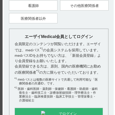
有効成分：ベラパミル塩酸塩 劇薬
看護師
その他医療関係者
［ワソラン静注5mg］（引用2）
注）
製剤：ワソラン静注5mg 劇薬、処方箋医薬品
注）注意－医師等の処方箋により使用すること
医療関係者以外
有効成分：ベラパミル塩酸塩 劇薬
【引用】
1）ワソラン錠40mgインタビューフォーム 2023年5月改訂（第
エーザイMedical会員としてログイン
10版） X．管理的事項に関する項目 1．規制区分
2）ワソラン静注5mgインタビューフォーム 2022年7月改訂（第
会員限定のコンテンツが閲覧いただけます。エーザイ
13版） X．管理的事項に関する項目 1．規制区分
*1
では、medパス
の会員システムを採用しています。
【更新年月】
medパスIDをお持ちでない方は、「新規会員登録」よ
2024年11月
り会員登録をお願いいたします。
会員登録できる方は、原則、国内の医療機関にお勤め
*2
の医療関係者
の方に限らせていただいております。
戻る
*1
medパスとは複数の医療サイトで共通して利用可能な「医
療関係者の共通ID」です。
*2
医師・歯科医師・薬剤師・保健師・看護師・助産師・歯科
関連するQ&A
衛生士・歯科技工士・診療放射線技師・理学療法士・作
業療法士・臨床検査技師・臨床工学技士・管理栄養士・
【サイレース・注射】 有効成分、規格の種類、製剤の性
介護福祉士
状、添加剤などを教えてください。
でログイン
【ワソラン】 有効成分、規格の種類、製剤の大きさ、添