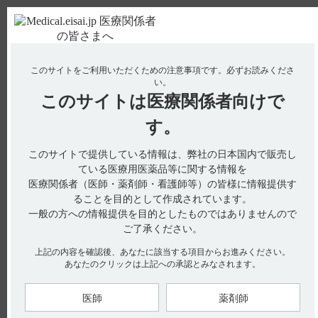
ＰＣ版
お電話はこちら
このサイトをご利用いただくための注意事項です。
必ずお読みくださ
使用期限検索
Drug Information
い。
このサイトは
医療関係者向けで
す。
検索対象：
このサイトで提供している情報は、弊社の日本国内で販売し
全ての項目を対象
ている医療用医薬品等に関する情報を
医療関係者（医師・薬剤師・看護師等）の皆様に情報提供す
検索
ることを目的として作成されています。
一般の方への情報提供を目的としたものではありませんので
アクセス数順
ご了承ください。
上記の内容を確認後、あなたに該当する項目からお進みください。
全26件
『 ワソラン 』 内のQ&A
あなたのクリックは上記への承認とみなされます。
【ワソラン】 薬物相互作用（併用禁忌・併用注意な
医師
薬剤師
ど）について教えて下さい。