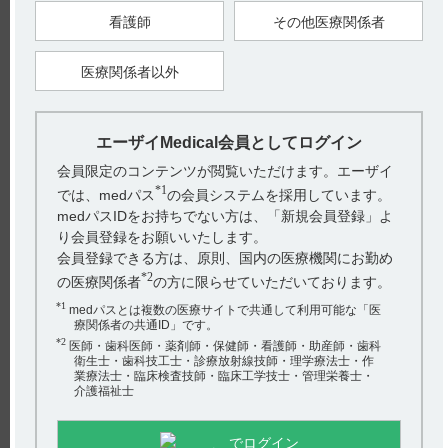
看護師
その他医療関係者
電子添文及びインタビューフォームには、薬物相互作用に関する
以下の記載があります。 ［ワソラン錠40mg］ 10．相互作用（引
用1） 本剤...
医療関係者以外
【ワソラン】 用法及び用量や投与時の注意事項につ
いて教えてください。
エーザイMedical会員としてログイン
会員限定のコンテンツが閲覧いただけます。エーザイ
電子添文には、用法及び用量に関する以下の記載があります。
*1
では、medパス
の会員システムを採用しています。
6．用法及び用量 ［ワソラン錠40mg］（引用1） 成人： ＜頻脈性
medパスIDをお持ちでない方は、「新規会員登録」よ
不整脈（...
り会員登録をお願いいたします。
会員登録できる方は、原則、国内の医療機関にお勤め
【ワソラン】 禁忌とその設定理由について教えてく
*2
の医療関係者
の方に限らせていただいております。
ださい。
*1
medパスとは複数の医療サイトで共通して利用可能な「医
療関係者の共通ID」です。
電子添文には、禁忌に関する以下の記載があります。 ［ワソラ
*2
医師・歯科医師・薬剤師・保健師・看護師・助産師・歯科
衛生士・歯科技工士・診療放射線技師・理学療法士・作
ン錠40mg］ 2．禁忌（次の患者には投与しないこと）（引用1）
業療法士・臨床検査技師・臨床工学技士・管理栄養士・
2．1重篤な...
介護福祉士
【ワソラン】 Cmaxや代謝排泄など、薬物動態につい
でログイン