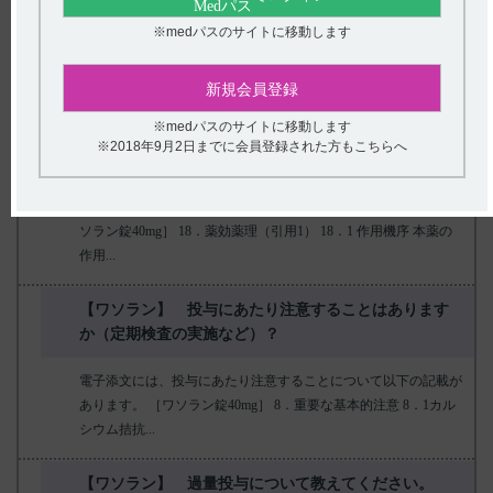
て教えてください。
※medパスのサイトに移動します
電子添文には、薬物動態に関する以下の記載があります。 16．
薬物動態 16．1血中濃度 ［ワソラン錠40mg］ 本剤2 錠（ベラパ
新規会員登録
ミル...
※medパスのサイトに移動します
※2018年9月2日までに会員登録された方もこちらへ
【ワソラン】 薬効薬理について教えてください。
電子添文には、薬効薬理に関する以下の記載があります。 ［ワ
ソラン錠40mg］ 18．薬効薬理（引用1） 18．1 作用機序 本薬の
作用...
【ワソラン】 投与にあたり注意することはあります
か（定期検査の実施など）？
電子添文には、投与にあたり注意することについて以下の記載が
あります。 ［ワソラン錠40mg］ 8．重要な基本的注意 8．1カル
シウム拮抗...
【ワソラン】 過量投与について教えてください。