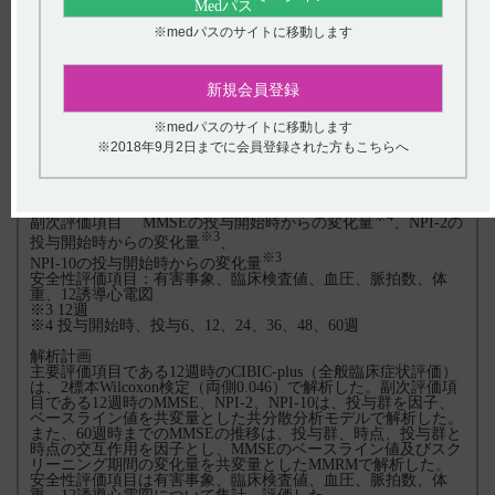
／日への再増量は不可とした。
＜継続投与期＞
※medパスのサイトに移動します
アリセプトを1日1回朝、経口投与した。アリセプト群は10mg
／日で投与した。プラセボ群は継続投与期からアリセプトを投
与することとし、最初の2週間は3mgで投与、その後4週間は
5mg、さらにその後10mgへ増量した。
新規会員登録
なお、10mg／日で投与後、5mg／日に減量した場合、10mg／
日への再増量を可能とした。
※medパスのサイトに移動します
※2018年9月2日までに会員登録された方もこちらへ
評価項目
有効性評価項目：主要評価項目(検証的解析結果) CIBIC-
※3
plus（全般臨床症状評価）
※4
副次評価項目 MMSEの投与開始時からの変化量
、NPI-2の
※3
投与開始時からの変化量
、
※3
NPI-10の投与開始時からの変化量
安全性評価項目：有害事象、臨床検査値、血圧、脈拍数、体
重、12誘導心電図
※3 12週
※4 投与開始時、投与6、12、24、36、48、60週
解析計画
主要評価項目である12週時のCIBIC-plus（全般臨床症状評価）
は、2標本Wilcoxon検定（両側0.046）で解析した。副次評価項
目である12週時のMMSE、NPI-2、NPI-10は、投与群を因子、
ベースライン値を共変量とした共分散分析モデルで解析した。
また、60週時までのMMSEの推移は、投与群、時点、投与群と
時点の交互作用を因子とし、MMSEのベースライン値及びスク
リーニング期間の変化量を共変量としたMMRMで解析した。
安全性評価項目は有害事象、臨床検査値、血圧、脈拍数、体