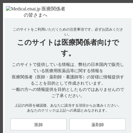
ＰＣ版
お電話はこちら
このサイトをご利用いただくための注意事項です。
必ずお読みくださ
使用期限検索
Drug Information
い。
このサイトは
医療関係者向けで
No : 19072
【アリセプト・レビー小体型認知症】 レビー小
す。
体型認知症患者に対する国内製造販売後臨床試験
このサイトで提供している情報は、弊社の日本国内で販売し
（419試験）の試験結果（全般臨床症状、認知機
ている医療用医薬品等に関する情報を
能）について教えてください。
医療関係者（医師・薬剤師・看護師等）の皆様に情報提供す
【アリセプト・レビー小体型認知症】
ることを目的として作成されています。
一般の方への情報提供を目的としたものではありませんので
レビー小体型認知症患者に対する国内製造販売後臨床試験
ご了承ください。
（419試験）の試験結果（全般臨床症状、認知機能）について
教えてください。
上記の内容を確認後、あなたに該当する項目からお進みください。
あなたのクリックは上記への承認とみなされます。
医師
薬剤師
レビー小体型認知症における国内製造販売後臨床試験（419試