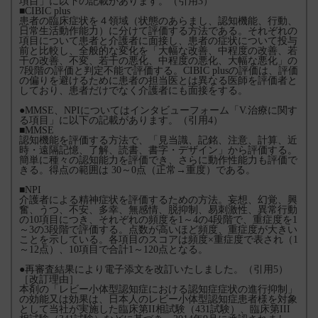
項目」に以下の記載があります。（引用3）
■CIBIC plus
患者の臨床症状を４領域（状態のあらまし、認知機能、行動、
日常生活動作能力）に分けて評価する方法である。それぞれの
項目について患者と介護者に面接し、患者の症状について投与
前と比較し、全般的な変化を「大幅な改善、中程度の改善、若
干の改善、不変、若干の悪化、中程度の悪化、大幅な悪化」の
7段階の評価と判定不能で評価する。CIBIC plusの評価は、評価
の偏りを避けるために患者の担当医とは異なる医師を評価者と
しており、患者だけでなく介護者にも面接をする。
●MMSE、NPIについてはインタビューフォーム「V.治療に関す
る項目」に以下の記載があります。（引用4）
■MMSE
認知機能を評価する方法で、「見当識、記銘、注意、計算、近
時・遠隔記憶、了解、読書、書字・デザイン」から評価する。
簡単に種々の認知能力を評価でき、さらに動作性能力も評価で
きる。得点の範囲は 30～0点（正常→重度）である。
■NPI
介護者による精神症状を評価するための方法。妄想、幻覚、興
奮、うつ、不安、多幸、無感情、脱抑制、易刺激性、異常行動
の10項目につき、それぞれの頻度を1～4の4段階で、重症度を1
～3の3段階で評価する。点数が高いほど頻度、重症度が大きい
ことを示している。各項目のスコアは頻度×重症度で表され（1
～12点）、10項目で合計1～120点となる。
●再審査結果により電子添文を改訂いたしました。（引用5）
［改訂理由］
本剤の「レビー小体型認知症における認知症症状の進行抑制」
の効能又は効果は、日本人のレビー小体型認知症患者様を対象
として当社が実施した臨床第II相試験（431試験）、臨床第III