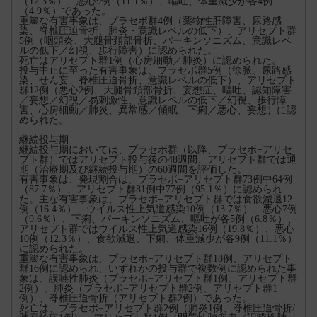
（12.3％）、悪心9例（11.1％）、嘔吐、体重減少が各4例
（4.9％）であった。
重篤な有害事象は、プラセボ群4例（薬物性肝障害、尿路感
染、脊椎圧迫骨折、肺炎・意識レベルの低下）、アリセプト群
5例（咽頭炎、大腿骨頚部骨折、パーキンソニズム、意識レベ
ルの低下／幻視、歩行障害）に認められた。
死亡はアリセプト群1例（心房細動／肺炎）に認められた。
投与中止に至った有害事象は、プラセボ群5例（徐脈、尿路感
染、せん妄、脊椎圧迫骨折、意識レベルの低下）、アリセプト
群12例（悪心2例、大腿骨頚部骨折、妄想症、嘔吐、認知障害
／妄想／幻視／易刺激性、意識レベルの低下／幻視、歩行障
害、心房細動／肺炎、異常感／傾眠、下痢／悪心、妄想）に認
められた。
継続投与期
継続投与期においては、プラセボ群（以降、プラセボ−アリセ
プト群）ではアリセプト投与後の48週間、アリセプト群では通
期（治療期及び継続投与期）の60週間を評価した。
有害事象は、発現割合は、プラセボ−アリセプト群73例中64例
（87.7％）、アリセプト群81例中77例（95.1％）に認められ
た。主な有害事象は、プラセボ−アリセプト群では食欲減退12
例（16.4％）、ウイルス性上気道感染10例（13.7％）、悪心7例
（9.6％）、下痢、パーキンソニズム、嘔吐が各5例（6.8％）、
アリセプト群ではウイルス性上気道感染16例（19.8％）、悪心
10例（12.3％）、食欲減退、下痢、体重減少が各9例（11.1％）
に認められた。
重篤な有害事象は、プラセボ−アリセプト群18例、アリセプト
群16例に認められ、いずれかの投与群で複数例に認められた事
象は、誤嚥性肺炎（プラセボ−アリセプト群1例、アリセプト群
2例）、肺炎（プラセボ−アリセプト群2例、アリセプト群1
例）、脊椎圧迫骨折（アリセプト群2例）であった。
死亡は、プラセボ−アリセプト群2例（肺炎1例、脊椎圧迫骨折/