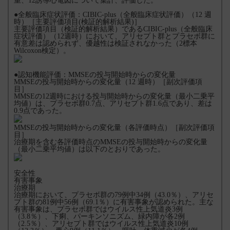
重、12誘導心電図について集計、評価した。
●全般臨床症状評価：CIBIC-plus（全般臨床症状評価）（12 週
時）［主要評価項目(検証的解析結果)］
主要評価項目（検証的解析結果）であるCIBIC-plus（全般臨床
症状評価）（12週時）において、アリセプト群とプラセボ群に
有意差は認められず、優越性は検証されなかった（2標本
Wilcoxon検定）。
●認知機能評価：MMSEの投与開始時からの変化量
MMSEの投与開始時からの変化量（12 週時）［副次評価項
目］
MMSEの12週時における投与開始時からの変化量（最小二乗平
均値）は、プラセボ群0.7点、アリセプト群1.6点であり、差は
0.9点であった。
MMSEの投与開始時からの変化量（各評価時点）［副次評価項
目］
治療期を含む各評価時点のMMSEの投与開始時からの変化量
（最小二乗平均値）は以下のとおりであった。
安全性
有害事象
治療期
治療期において、プラセボ群の79例中34例（43.0％）、アリセ
プト群の81例中56例（69.1％）に有害事象が認められた。主な
有害事象は、プラセボ群ではウイルス性上気道炎3例
（3.8％）、下痢、パーキンソニズム、緑内障が各2例
（2.5％）、アリセプト群ではウイルス性上気道炎10例