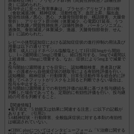
肺塞栓症1例）、アリセプト群1例（間質性肺疾患／誤嚥性肺
炎）に認められた。
投与中止に至った有害事象は、プラセボ−アリセプト群11例
（食欲減退2例、精神症状、活動性低下、血圧上昇、脳出血、
緊張性頭痛／悪心、悪心、大腿骨頚部骨折、構語障害、大腿骨
骨折）、アリセプト群10例（体重減少、心電図QT延長、うつ
病、肺気腫／間質性肺疾患／誤嚥性肺炎、パーキンソニズム、
過換気、食欲減退／体重減少、激越、大腿骨頚部骨折、せん
妄）に認められた。
レビー小体型認知症における認知症症状の進行抑制の用法及び
用量は以下の通りです。
通常、成人にはドネペジル塩酸塩として1日1回3mgから開始
し、1～2週間後に5mgに増量し、経口投与する。5mgで4週間以
上経過後、10mgに増量する。なお、症状により5mgまで減量で
きる。
投与開始12週間後までを目安に、認知機能検査、患者及び家
族・介護者から自他覚症状の聴取等による有効性評価を行い、
認知機能、精神症状・行動障害、日常生活動作等を総合的に評
価してベネフィットがリスクを上回ると判断できない場合は、
投与を中止すること。
投与開始12週間後までの有効性評価の結果に基づき投与継続を
判断した場合であっても、定期的に有効性評価を行い、投与継
続の可否を判断すること。
【関連情報】
●電子添文「5.効能又は効果に関連する注意」に以下の記載が
あります。（引用2）
5.6精神症状・行動障害、全般臨床症状に対する本剤の有効性
は確認されていない。
●CIBIC plusについてはインタビューフォーム「V.治療に関する