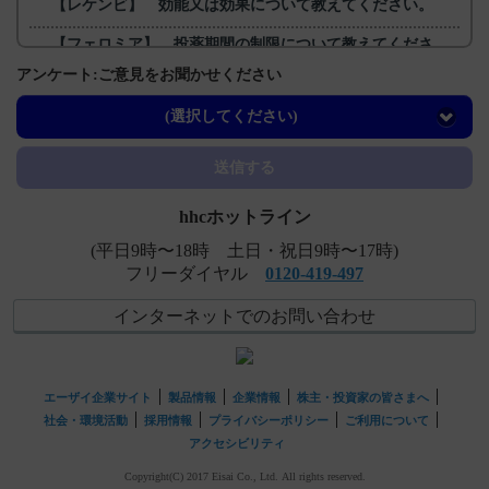
【レケンビ】 効能又は効果について教えてください。
【フェロミア】 投薬期間の制限について教えてくださ
い。
アンケート:ご意見をお聞かせください
【ジプロフィリン】 妊婦への投与に関する注意事項につ
(選択してください)
いて教えてください。
送信する
hhcホットライン
(平日9時〜18時 土日・祝日9時〜17時)
フリーダイヤル
0120-419-497
インターネットでのお問い合わせ
エーザイ企業サイト
製品情報
企業情報
株主・投資家の皆さまへ
社会・環境活動
採用情報
プライバシーポリシー
ご利用について
アクセシビリティ
Copyright(C) 2017 Eisai Co., Ltd. All rights reserved.