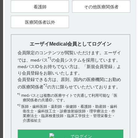
験）について製品情報概要に以下の記載があります。（引用
看護師
その他医療関係者
1）
■レビー小体型認知症を対象とした国内製造販売後臨床試験
（プラセボ対照二重盲検比較試験）（419試験）
医療関係者以外
目的：レビー小体型認知症（DLB）患者を対象に、全般臨床症
状を主要評価項目として、アリセプト12週投与のプラセボに対
する優越性を検討した。また、DLB患者を対象に、48週間の継
続投与期を設定し、アリセプト長期投与の有効性、安全性を検
エーザイMedical会員としてログイン
討した。
会員限定のコンテンツが閲覧いただけます。エーザイ
試験デザイン：プラセボ対照、多施設共同、二重盲検、無作為
化、並行群間比較試験（12週以降は非対照、18週以降は非盲
*1
では、medパス
の会員システムを採用しています。
検）
medパスIDをお持ちでない方は、「新規会員登録」よ
※1
り会員登録をお願いいたします。
対象：レビー小体型認知症患者
160例
プラセボ群 79例、アリセプト群 81例
会員登録できる方は、原則、国内の医療機関にお勤め
※2
有効性解析対象例
151例
*2
の医療関係者
の方に限らせていただいております。
安全性解析対象例 160例を解析対象とした。
※1 probable DLB（第3回国際ワークショップ版診断基準に基づ
*1
medパスとは複数の医療サイトで共通して利用可能な「医
く）MMSE10～26点、CDR0.5以上、NPI-2 2点以上
療関係者の共通ID」です。
※2 FAS
*2
医師・歯科医師・薬剤師・保健師・看護師・助産師・歯科
方法：治療期（12週間）、継続投与期（48週間）の2期に分け
衛生士・歯科技工士・診療放射線技師・理学療法士・作
試験した。
業療法士・臨床検査技師・臨床工学技士・管理栄養士・
＜治療期＞
介護福祉士
観察期間（2週間）ののち、アリセプトまたはプラセボを1日1
回朝、経口投与した。アリセプト群は最初の2週間は3mgを投
与し、その後4週間は5mg、さらにその後10mgへ増量した。
なお、7週目以降、5mg／日に減量した場合、治療期中の10mg
でログイン