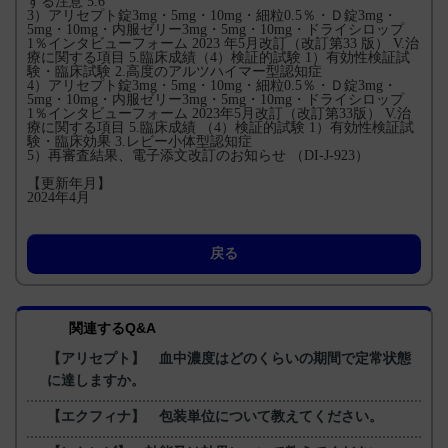
する注意 5.6
3）アリセプト錠3mg・5mg・10mg・細粒0.5％・Ｄ錠3mg・
5mg・10mg・内服ゼリー3mg・5mg・10mg・ドライシロップ
1％インタビューフォーム 2023 年5月改訂（改訂第33 版） V.治
療に関する項目 5.臨床成績（4）検証的試験 1）有効性検証試
験・臨床試験 2.高度のアルツハイマー型認知症
4）アリセプト錠3mg・5mg・10mg・細粒0.5％・Ｄ錠3mg・
5mg・10mg・内服ゼリー3mg・5mg・10mg・ドライシロップ
1％インタビューフォーム 2023年5月改訂（改訂第33版） V.治
療に関する項目 5.臨床成績 （4）検証的試験 1）有効性検証試
験・臨床効果 3.レビー小体型認知症
5）再審査結果、電子添文改訂のお知らせ （DI-J-923）
【更新年月】
2024年4月
戻る
関連するQ&A
【アリセプト】 血中濃度はどのくらいの期間で定常状態
に達しますか。
【エクフィナ】 包装単位について教えてください。