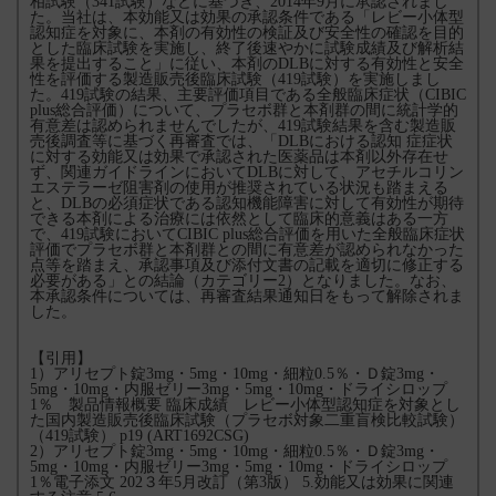
相試験（341試験）などに基づき、2014年9月に承認されまし
た。当社は、本効能又は効果の承認条件である「レビー小体型
認知症を対象に、本剤の有効性の検証及び安全性の確認を目的
とした臨床試験を実施し、終了後速やかに試験成績及び解析結
果を提出すること」に従い、本剤のDLBに対する有効性と安全
性を評価する製造販売後臨床試験（419試験）を実施しまし
た。419試験の結果、主要評価項目である全般臨床症状（CIBIC
plus総合評価）について、プラセボ群と本剤群の間に統計学的
有意差は認められませんでしたが、419試験結果を含む製造販
売後調査等に基づく再審査では、「DLBにおける認知 症症状
に対する効能又は効果で承認された医薬品は本剤以外存在せ
ず、関連ガイドラインにおいてDLBに対して、アセチルコリン
エステラーゼ阻害剤の使用が推奨されている状況も踏まえる
と、DLBの必須症状である認知機能障害に対して有効性が期待
できる本剤による治療には依然として臨床的意義はある一方
で、419試験においてCIBIC plus総合評価を用いた全般臨床症状
評価でプラセボ群と本剤群との間に有意差が認められなかった
点等を踏まえ、承認事項及び添付文書の記載を適切に修正する
必要がある」との結論（カテゴリー2）となりました。なお、
本承認条件については、再審査結果通知日をもって解除されま
した。
【引用】
1）アリセプト錠3mg・5mg・10mg・細粒0.5％・Ｄ錠3mg・
5mg・10mg・内服ゼリー3mg・5mg・10mg・ドライシロップ
1％ 製品情報概要 臨床成績 レビー小体型認知症を対象とし
た国内製造販売後臨床試験（プラセボ対象二重盲検比較試験）
（419試験） p19 (ART1692CSG)
2）アリセプト錠3mg・5mg・10mg・細粒0.5％・Ｄ錠3mg・
5mg・10mg・内服ゼリー3mg・5mg・10mg・ドライシロップ
1％電子添文 202３年5月改訂（第3版） 5.効能又は効果に関連