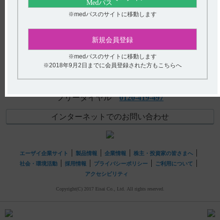
【クリアクター】 禁忌とその設定理由について教えてく
アンケート:ご意見をお聞かせください
※medパスのサイトに移動します
ださい。
(選択してください)
【タンボコール・注射】 投与にあたり注意することはあ
新規会員登録
りますか（定期検査の実施など）？
送信する
※medパスのサイトに移動します
※2018年9月2日までに会員登録された方もこちらへ
hhcホットライン
(平日9時〜18時 土日・祝日9時〜17時)
フリーダイヤル
0120-419-497
インターネットでのお問い合わせ
エーザイ企業サイト
製品情報
企業情報
株主・投資家の皆さまへ
社会・環境活動
採用情報
プライバシーポリシー
ご利用について
アクセシビリティ
Copyright(C) 2017 Eisai Co., Ltd. All rights reserved.