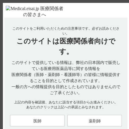
ＰＣ版
お電話はこちら
このサイトをご利用いただくための注意事項です。
必ずお読みくださ
使用期限検索
Drug Information
い。
このサイトは
医療関係者向けで
No : 1902
【タンボコール・錠・細粒】 使用期限は何年で
す。
すか？
このサイトで提供している情報は、弊社の日本国内で販売し
【タンボコール・錠・細粒】
ている医療用医薬品等に関する情報を
医療関係者（医師・薬剤師・看護師等）の皆様に情報提供す
使用期限は何年ですか？
ることを目的として作成されています。
一般の方への情報提供を目的としたものではありませんので
ご了承ください。
電子添文には、「有効期間：3年」と記載があります。（引用
上記の内容を確認後、あなたに該当する項目からお進みください。
1）
あなたのクリックは上記への承認とみなされます。
※お手元のエーザイ製品の製造番号から使用期限を検索できま
す。
医師
薬剤師
使用期限検索サイトはこちら