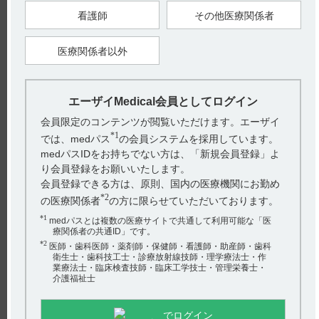
お探しの情報が見つからない場合やご不明な点は、hhcホット
看護師
その他医療関係者
ライン（0120-419-497）までお問い合わせください。
医療関係者以外
【引用】
1）タンボコール錠50mg・錠100mg・細粒10％電子添文 2021年
12月改訂（第1版） 有効期間
【更新年月】
エーザイMedical会員としてログイン
2023年2月
会員限定のコンテンツが閲覧いただけます。エーザイ
*1
では、medパス
の会員システムを採用しています。
戻る
medパスIDをお持ちでない方は、「新規会員登録」よ
り会員登録をお願いいたします。
会員登録できる方は、原則、国内の医療機関にお勤め
関連するQ&A
*2
の医療関係者
の方に限らせていただいております。
【グラケー】 使用期限は何年ですか？
*1
medパスとは複数の医療サイトで共通して利用可能な「医
療関係者の共通ID」です。
【ケイツーカプセル】 有効成分、規格の種類、製剤の大
*2
医師・歯科医師・薬剤師・保健師・看護師・助産師・歯科
衛生士・歯科技工士・診療放射線技師・理学療法士・作
きさ、添加物などを教えてください。
業療法士・臨床検査技師・臨床工学技士・管理栄養士・
介護福祉士
【サイレース・錠】 以前の白色錠から青色錠に変更した
際に、フィルムコーティング錠に変更した理由は？
でログイン