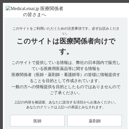
ＰＣ版
お電話はこちら
このサイトをご利用いただくための注意事項です。
必ずお読みくださ
使用期限検索
Drug Information
い。
このサイトは
医療関係者向けで
No : 18983
【レケンビ】 2週間に1回の点滴静注ですが、投
す。
与日がずれた場合（休日、祝日等）の対応につい
このサイトで提供している情報は、弊社の日本国内で販売し
て教えてください。
ている医療用医薬品等に関する情報を
【レケンビ】
医療関係者（医師・薬剤師・看護師等）の皆様に情報提供す
ることを目的として作成されています。
2週間に1回の点滴静注ですが、投与日がずれた場合（休日、祝
一般の方への情報提供を目的としたものではありませんので
日等）の対応について教えてください。
ご了承ください。
上記の内容を確認後、あなたに該当する項目からお進みください。
あなたのクリックは上記への承認とみなされます。
レケンビの承認された用法及び用量は以下の通りです。
6. 用法及び用量（引用1）
医師
薬剤師
通常、レカネマブ（遺伝子組換え）として10mg／kgを、2週間
に1回、約1時間かけて点滴静注する。