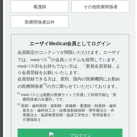
適正使用ガイドには、投与スケジュールについて以下のように
看護師
その他医療関係者
記載されています。（引用2）
2週間間隔での投与を継続することが重要です。予定よりも投
医療関係者以外
与が遅れた場合や投与をスキップした場合は、なるべく早く投
与してください。
臨床試験の結果より、本剤に期待される有効性を最大限発揮す
るためには2週間間隔での投与を継続することが重要と考えら
れました。また、未投与が続いた場合は、その時点までの本剤
エーザイMedical会員としてログイン
の治療効果は維持されることが推定されるものの、その時点以
降では早期AD集団の自然経過と同速度で疾患が進行すると想
会員限定のコンテンツが閲覧いただけます。エーザイ
定されました。したがって、予定よりも投与が遅れた場合や投
与をスキップした場合は、なるべく早く投与することが適切と
*1
では、medパス
の会員システムを採用しています。
考えられます。
medパスIDをお持ちでない方は、「新規会員登録」よ
ご参考までに、国際共同第III相プラセボ対照比較試験（301試
り会員登録をお願いいたします。
験Core Study）では、以下のように規定されていました。（引
会員登録できる方は、原則、国内の医療機関にお勤め
用3、4）
*2
の医療関係者
の方に限らせていただいております。
投与予定日に病気などの理由により投与できない場合は、投与
前後8日まで投与できる。
*1
medパスとは複数の医療サイトで共通して利用可能な「医
ただし、2回の点滴の間には少なくとも7日空ける必要がある。
療関係者の共通ID」です。
1回以上投与できなかった場合、治験責任医は、投与継続の可
否を評価すべきである。
*2
医師・歯科医師・薬剤師・保健師・看護師・助産師・歯科
衛生士・歯科技工士・診療放射線技師・理学療法士・作
【関連情報】
業療法士・臨床検査技師・臨床工学技士・管理栄養士・
レカネマブのAppropriate Use Recommendationsには、以下のよ
介護福祉士
うに記載されています。（引用5）
点滴できなかった場合、できるだけ早く次の投与を行ない、そ
の後は2週間ごとに投与する。
でログイン