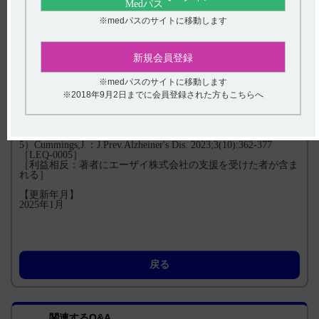
【引用】
※medパスのサイトに移動します
1）レケンビ点滴静注200mg・500mg電子添文2024年6月改訂
（第3版） 6.用法及び用量
2）レケンビ点滴静注200mg・500mg適正使用ガイド IV.レケ
ンビの使い方 ｐ5 （DI-J‐948）
新規会員登録
3）van Dyck CH、 et al.: N Engl J Med. 2023; 388(1): 9-21. [LEQ-
0002］
※medパスのサイトに移動します
［利益相反：本試験はエーザイ(株)の支援によって行われた。
※2018年9月2日までに会員登録された方もこちらへ
著者にエーザイ(株)の社員が含まれる。］
4）Lecanemab in Early Alzheimer’s Disease(301試験)
【Protocol】 Page 122 of 262 ［LEQ-0038］
［利益相反：本試験はエーザイ(株)の支援によって行われた。
著者にエーザイ(株)の社員が含まれる。］
5）Cummings,J.：J.Prev.Alzheiner's Dis. 2023;3(10):362-377
［LEQ-0005］
［利益相反：著者にエーザイ株式会社の支援を受けた者が含ま
れる］
【更新年月】
2025年1月
戻る
関連するQ&A