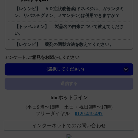
【レケンビ】 ＡＤ症状改善薬(ドネペジル、ガランタミ
ン、リバスチグミン、メマンチン)は併用できますか？
【トラベルミン】 製品名の由来について教えてくださ
い。
【レケンビ】 薬剤の調製方法を教えてください。
【レケンビ】 いつまで投与し続けるものでしょうか。投
アンケート:ご意見をお聞かせください
与中に認知機能が低下したら中断するのでしょうか。
(選択してください)
【ケアラム】 有効成分、規格の種類、添加物などを教え
てください。
送信する
hhcホットライン
(平日9時〜18時 土日・祝日9時〜17時)
フリーダイヤル
0120-419-497
インターネットでのお問い合わせ