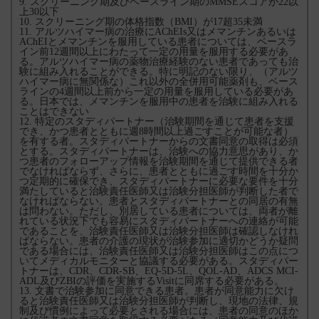
9. スクリーニング期及びベースライン期のMMSEスコアが22以
上30以下
10. スクリーニング期の体格指数（BMI）が17超35未満
11. アルツハイマー病の治療にAChEIs又はメマンチンあるいは
AChEIとメマンチンを服用している患者については、ベースラ
イン前12週間以上にわたって一定の用量を服用する必要があ
る。アルツハイマー病の薬物治療経験のない患者であっても治
験に組み入れることができる。特に明記のない限り、（アルツ
ハイマー病に無関係な）これ以外の全併用可能薬剤も、ベース
ラインの4週間以上前から一定の用量を服用している必要があ
る。日本では、メマンチンを服用中の患者を治験に組み入れる
ことはできない
12. 特定のスタディパートナー（治験期間を通じて患者を支援
でき、かつ患者とともに週8時間以上過ごすことが可能な者）
を有する者。スタディパートナーからの文書同意の取得は必須
とする。スタディパートナーは、治験への協力意思があり、か
つ患者のフォローアップ情報を治験期間を通じて提供できる者
でなければならず、さらに、患者とともに過ごす時間を十分か
つ定期的に確保でき、スタディパートナーに必要な要件を十分
満たしていると治験責任医師又は治験分担医師が判断した者で
なければならない。患者とスタディパートナーとの同居の有無
は問わない。ただし、別居している患者については、両者が離
れている状況下でも容易にスタディパートナーへの連絡が可能
であることを、治験責任医師又は治験分担医師は確認しなけれ
ばならない。患者の介護の現状が治験参加に適切かどうか疑問
である場合には、治験責任医師又は治験分担医師はこの点につ
いてメディカルモニターと協議する必要がある。スタディパー
トナーは、CDR、CDR-SB、EQ-5D-5L、QOL-AD、ADCS MCI-
ADL及びZBIの評価を実施するVisitに同席する必要がある。
13. 文書で治験参加に同意できる患者。患者が同意能力に欠け
ると治験責任医師又は治験分担医師が判断し、現地の法律、規
制及び慣例によって必要とされる場合には、患者の同意のほか