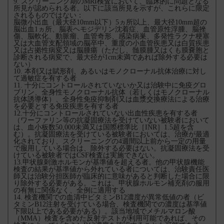
9. スクリーニング期のMRI検査において、臨床的に問題となる
所見が認められる者。以下に該当所見を示すが、これらに限定
されるものではない：
脳微小出血（最大径10mm以下）5ヵ所以上、最大径10mm超の
脳出血1ヵ所、脳表ヘモジデリン沈着症、血管原性浮腫、脳挫
傷、脳軟化、動脈瘤、血管奇形、感染病巣、多発性ラクナ梗塞
又は大血管支配領域の脳卒中、重度の小血管疾患又は白質疾患
又は占拠性病変又は脳腫瘍（ただし、髄膜腫又はくも膜嚢胞と
診断される病変で、最大径が1cm未満であれば除外する必要は
ない）
10. 本剤又は賦形剤、あるいはモノクローナル抗体治療に対し
て過敏症を有する者
11. 十分にコントロールされていないか又は治験中に免疫グロ
ブリン、全身性モノクローナル抗体（若しくはモノクローナル
抗体誘導体）、全身性免疫抑制剤又は血漿交換療法による治療
を必要とする免疫疾患を有する者
12.十分にコントロールされていない出血性疾患を有する者
（ワーファリン等の抗凝固療法を受けていない被験者において
は、血小板数50,000未満又は国際標準比［INR］1.5超を含
む）。抗凝固療法を受けている被験者においては、治療が最適
化されており、スクリーニングの4週間以上前から一定の用量
で服用している場合は、除外する必要はない。抗凝固療法を受
けている被験者ではCSF検査は実施できない。
13.甲状腺刺激ホルモンが基準値を超える者。他の甲状腺機能
検査の結果が基準値から外れている者については、治験責任医
師又は治験分担医師が臨床的に意味があると判断した場合に限
り除外する必要がある。これは、甲状腺ホルモン補充剤の服用
の有無に関係なく、全例に適用する
14. 検査機関での血清中ビタミンB12濃度が異常低値の者（ビ
タミンB12注射を受けている場合、検査機関での濃度は基準値
下限以上である必要がある）。該当地域でメチルマロン酸
（MMA）検査を含めた反射テストが利用可能であれば、その