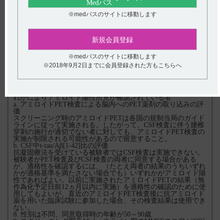
※２：National Institute of Aging-Alzheimer’s Association ： 米国
※medパスのサイトに移動します
国立老化研究所-アルツハイマー病協会
全例が満たす必要がある重要な選択基準
6. WMS-IV LMIIの点数が年齢調整済み平均値を少なくとも1標
新規会員登録
準偏差下回り（下記基準参照）、エピソード記憶障害が客観的
に示された者 ：
a. 50～64歳では15以下
※medパスのサイトに移動します
b. 65～69歳では12以下
※2018年9月2日までに会員登録された方もこちらへ
c. 70～74歳では11以下
d. 75～79歳では9以下
e. 80～90歳では7以下
7. 脳内アミロイド病理を反映する以下のバイオマーカーのいず
れかによりアミロイド陽性所見が確認されている者
a. アミロイドPET検査による脳内へのPET薬剤の取り込みの評
価
スクリーニング時のアミロイドPETは各国の規制当局のガイド
ラインに従って実施される。したがって、CSF検査に伴う腰椎
穿刺の施行が適切でない者に対しても、アミロイドPET検査の
実施が制限される可能性があるので留意すること。
b. CSF中t-tau/Aβ[1-42]比の評価
抗凝固療法を受けている被験者ではCSF検査は実施できない。
被験者がPET検査及びCSF検査の両者に同意する場合がある
が、適格性を確認するには、（たとえ両者の結果のうちいずれ
かが適格基準を満たさない場合でも）いずれかがアミロイド陽
性であればよい。以前に実施されたアミロイドPETの結果（無
作為化予定日前12ヵ月以内に実施）を適格性の確認のために使
用してもよいが、直近のアミロイドPET検査後に抗アミロイド
薬を用いた臨床試験に参加した場合、その検査結果は使用でき
ない。
8. 性別は不問、同意取得時の年齢が50～90歳