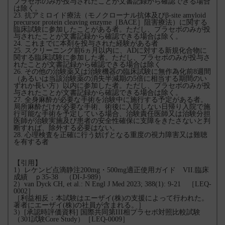
プラセボのみが投与されたことが文書記録から確認できる場合
は除く。
23. 抗アミロイド療法（モノクローナル抗体及びβ-site amyloid
precursor protein cleaving enzyme［BACE］阻害療法）に関する
臨床試験に参加したことがある者。ただし、プラセボのみが投
与されたことが文書記録から確認できる場合は除く。
24. これまでに本剤を投与された経験がある者
25. スクリーニング前6ヵ月以内に、ADに対する新規化合物に
関する臨床試験に参加した者。ただし、プラセボのみが投与さ
れたことが文書記録から確認できる場合は除く
26. その他の治験薬又は治験機器の臨床試験に無作為化前8週間
（あるいは当該治験薬の消失半減期の5倍に相当する期間のい
ずれか長い方）以内に参加した者。ただし、プラセボのみが投
与されたことが文書記録から確認できる場合は除く。
27. 全身麻酔が必要な手術を治験中に施行する予定がある者。
局所麻酔だけが必要な手術、術後に入院しない日帰り入院で施
行可能な手術を予定している場合、治験責任医師又は治験分担
医師が治験実施及び患者の安全性確保に支障をきたさないと判
断すれば、除外する必要はない。
28. 心理検査を正確に行う妨げとなる重度の視力障害又は難聴
を有する者
【引用】
1）レケンビ点滴静注200mg・500mg適正使用ガイド VII.臨床
成績 ｐ35-38 （DI-J‐989）
2）van Dyck CH, et al.: N Engl J Med 2023; 388(1): 9-21 ［LEQ-
0002］
［利益相反：本試験はエーザイ(株)の支援によって行われた。
著者にエーザイ(株)の社員が含まれる。］
3）[承認時評価資料] 国際共同第III相プラセボ対照比較試験
（301試験Core Study）［LEQ-0009］