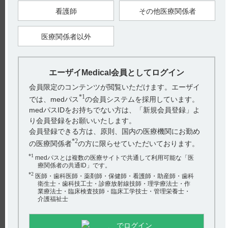
試験概要
看護師
その他医療関係者
※
目的：早期アルツハイマー病（早期AD）患者
1を対象に、
Clinical Dementia Rating-Sum of Boxes（CDR‐SB）を指標とし
て、レケンビ10mg/kg隔週投与のプラセボに対する優越性を検
証し、その有効性を評価するとともに、安全性を評価した。
医療関係者以外
試験デザイン：国際共同、多施設、無作為化、二重盲検、プラ
セボ対照、並行群間比較
対象：早期AD患者1795例（日本人患者152例）
エーザイMedical会員としてログイン
※１：アルツハイマー病による軽度認知障害（MCI due to
会員限定のコンテンツが閲覧いただけます。エーザイ
AD）の可能性が中等度である患者または軽度アルツハイマー
*1
型認知症患者
では、medパス
の会員システムを採用しています。
medパスIDをお持ちでない方は、「新規会員登録」よ
【主な選択基準（14点）】
診断
り会員登録をお願いいたします。
アルツハイマー病による軽度認知障害（MCI due to AD）の可
会員登録できる方は、原則、国内の医療機関にお勤め
能性が中等度である ：
*2
※2
の医療関係者
の方に限らせていただいております。
1. NIA-AA
によるMCI due to ADの中核となる臨床基準を満
たし、その可能性が中等度に区分される者
*1
2. スクリーニング期及びベースライン期のCDRスコアが0.5、
medパスとは複数の医療サイトで共通して利用可能な「医
かつMemory Box score が0.5以上である者
療関係者の共通ID」です。
3. 主観的記憶障害が潜行性に発症し、スクリーニング開始前1
*2
医師・歯科医師・薬剤師・保健師・看護師・助産師・歯科
年の間に緩徐に進行しているとの自覚症状を有する者。ただ
衛生士・歯科技工士・診療放射線技師・理学療法士・作
し、情報提供者によってその症状が確認される必要がある。軽
業療法士・臨床検査技師・臨床工学技士・管理栄養士・
度のアルツハイマー病による認知症（軽度AD-D） ：
介護福祉士
4. NIA-AAによるAD-D（臨床的確診）の中核となる臨床基準を
満たす者
5. スクリーニング期及びベースライン期のCDRスコアが0.5～
1.0、かつMemory Box score が0.5以上である者
でログイン