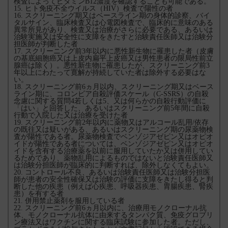
検査によってビタミンB12濃度を確認することも可能である。
15. ヒト免疫不全ウイルス（HIV）検査で陽性の者
16. スクリーニング期又はベースライン期の身体的診察、バイ
タルサイン、臨床検査又は心電図検査で、臨床的に意味のある
異常所見があり、検査又は治療がさらに必要である、あるいは
治験実施又は安全性に支障をきたすと治験責任医師又は治験分
担医師が判断した者
17. スクリーニング前3年以内に悪性新生物に罹患した者（皮膚
の基底細胞癌又は上皮内扁平上皮癌又は男性患者の限局性前立
腺癌は除く）。悪性新生物に罹患したが、スクリーニング前3
年以上にわたって寛解が持続していた者は除外する必要はな
い。
18. スクリーニング前6ヵ月以内、スクリーニング期又はベース
ライン期に、コロンビア自殺評価スケール（C-SSRS）の自殺
念慮に関する質問4若しくは5、又は何らかの自殺行動評価に
「はい」と回答した、あるいはスクリーニング前5年間に自殺
行動で入院した又は治療を受けた者
19. スクリーニング前2年以内に薬物又はアルコール乱用/依存
の既往又は疑いがある、あるいはスクリーニング期の尿薬物検
査が陽性である者。尿薬物検査でベンゾジアゼピン又はオピオ
イドが陽性である者については、ベンゾジアゼピン又はオピオ
イドを含有する治療薬を以前に服用していたか又は併用してい
るためであり、薬物乱用によるものではないと治験責任医師又
は治験分担医師が臨床的に判断すれば、除外しなくてもよい。
20. コントロール不良、あるいは治験責任医師又は治験分担医
師が患者の安全性確保又は治験の評価に支障をきたし得ると判
断した他の疾患（例えば心疾患、呼吸器疾患、胃腸疾患、腎疾
患）を有する者
21. 併用禁止薬剤を服用している者
22. スクリーニング前6ヵ月以内に、治療用モノクローナル抗
体、モノクローナル抗体に由来するタンパク質、免疫グロブリ
ン療法又はワクチンに関する臨床試験に参加した者。ただし、