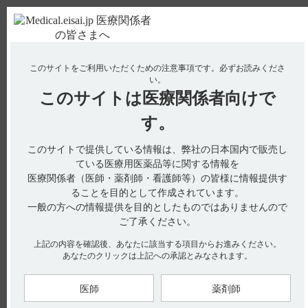
ＰＣ版
お電話はこちら
このサイトをご利用いただくための注意事項です。
必ずお読みくださ
使用期限検索
Drug Information
い。
このサイトは
医療関係者向けで
No : 18977
【レケンビ】 国際共同第III相プラセボ対照比較
す。
試験（301試験Core Study）の選択基準と除外基
このサイトで提供している情報は、弊社の日本国内で販売し
準を教えてください。
ている医療用医薬品等に関する情報を
【レケンビ】
医療関係者（医師・薬剤師・看護師等）の皆様に情報提供す
ることを目的として作成されています。
国際共同第III相プラセボ対照比較試験（301試験Core Study）の
一般の方への情報提供を目的としたものではありませんので
選択基準と除外基準を教えてください。
ご了承ください。
上記の内容を確認後、あなたに該当する項目からお進みください。
あなたのクリックは上記への承認とみなされます。
適正使用ガイドには、国際共同第III相プラセボ対照比較試験
（301試験Core Study）の主な選択基準・主な除外基準について
医師
薬剤師
以下のように記載されています。（引用1、2、3）