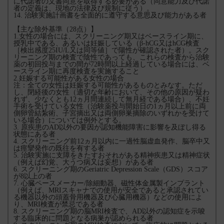
に代諾者の文書同意を取得する必要がある（同意能力及び代諾
者の定義は、現地の法律及び規制に従う）。
14. 治験実施計画書を全面的に遵守する意思及び能力がある者
【主な除外基準（28点）】
1.女性の場合には、スクリーニング期又はベースライン期に、
授乳中である、あるいは妊娠している（β-hCG又はhCG検査
［検出感度25IU/L又は同等値］で陽性が確認された者）。スク
リーニング期の検査で陰性であっても、これらの検査から治験
薬の初回投与までの間が72時間以上経過している場合には、ベ
ースライン期に再度検査を実施すること
2.妊娠する可能性がある女性の場合
注：全ての女性は妊娠する可能性があるものとみなす。ただ
し、閉経後の女性（適切な年齢において、その他の原因が疑わ
れず、少なくとも12ヵ月間連続して無月経である場合）、不妊
手術を受けている女性（治験薬投与開始日の1ヵ月以上前に両
側卵管結紮術、子宮摘出又は両側卵巣摘除のいずれかを受けて
いる場合）については例外とする。
3. 原疾患のAD以外の要因が認知機能障害に影響を及ぼし得る
状態にある者
4. スクリーニング前12ヵ月以内に一過性脳虚血発作、脳卒中又
は痙攣発作の既往を有する者
5. 治験実施に支障をきたすおそれがある精神疾患又は精神症状
（例えば幻覚、大うつ病又は妄想）がある者
6. スクリーニング期のGeriatric Depression Scale（GDS）スコア
が8以上の者
7. 心臓ペースメーカー/除細動器、磁性体金属製インプラント
（例えば、MRIスキャナでの使用が安全であると承認されてい
る機器以外の頭蓋骨用機器及び心臓用機器）などの使用によ
り、MRI検査が禁忌である者
8. スクリーニング期の脳MRI検査で、AD以外の認知症を示唆
する臨床的に問題となる病巣が認められる者