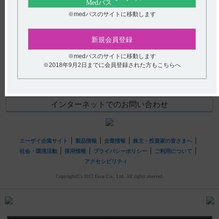
【レケンビ】 2週間に1回の点滴静注ですが、投与日がず
※medパスのサイトに移動します
(選択してください)
れた場合（休日、祝日等）の対応について教えてくださ
い。
送信する
新規会員登録
※medパスのサイトに移動します
hhcホットライン
※2018年9月2日までに会員登録された方もこちらへ
(平日9時〜18時 土日・祝日9時〜17時)
フリーダイヤル
0120-419-497
インターネットでのお問い合わせ
エーザイ企業サイト
製品情報
企業情報
株主・投資家の皆さまへ
社会・環境活動
採用情報
プライバシーポリシー
ご利用について
アクセシビリティ
Copyright(C) 2017 Eisai Co., Ltd. All rights reserved.