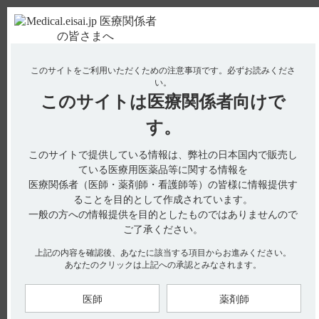
ＰＣ版
お電話はこちら
このサイトをご利用いただくための注意事項です。
必ずお読みくださ
使用期限検索
Drug Information
い。
このサイトは
医療関係者向けで
No : 18853
す。
【レケンビ】 製品名の由来を教えてください。
【レケンビ】
このサイトで提供している情報は、弊社の日本国内で販売し
ている医療用医薬品等に関する情報を
製品名の由来を教えてください。
医療関係者（医師・薬剤師・看護師等）の皆様に情報提供す
ることを目的として作成されています。
一般の方への情報提供を目的としたものではありませんので
ご了承ください。
インタビューフォームには、製品名の由来について以下の記載
上記の内容を確認後、あなたに該当する項目からお進みください。
があります。（引用1）
あなたのクリックは上記への承認とみなされます。
名称の由来
一般名であるレカネマブ（Lecanemab）と、健やかさ・美しさ
（健美）をイメージした「QEMBI」を組み合わせて
医師
薬剤師
「LEQEMBI」とした。