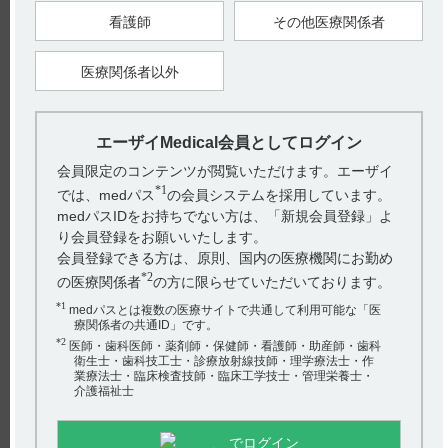
看護師
その他医療関係者
【引用】
1）レケンビ点滴静注200mg・500mgインタビューフォーム2023
年12月作成（第2版） II名称に関する項目 1.販売名（3） 名称
の由来
医療関係者以外
【更新年月】
2024年1月
エーザイMedical会員としてログイン
会員限定のコンテンツが閲覧いただけます。エーザイ
戻る
*1
では、medパス
の会員システムを採用しています。
medパスIDをお持ちでない方は、「新規会員登録」よ
り会員登録をお願いいたします。
関連するQ&A
会員登録できる方は、原則、国内の医療機関にお勤め
*2
の医療関係者
の方に限らせていただいております。
【ハラヴェン】 血管外漏出時のリスク分類は？
*1
medパスとは複数の医療サイトで共通して利用可能な「医
【レケンビ】 ARIA-Hの重症度分類について教えてくださ
療関係者の共通ID」です。
い。
*2
医師・歯科医師・薬剤師・保健師・看護師・助産師・歯科
衛生士・歯科技工士・診療放射線技師・理学療法士・作
【ルネスタ】 簡易懸濁法に関する情報はありますか？
業療法士・臨床検査技師・臨床工学技士・管理栄養士・
介護福祉士
【レケンビ】 生理食塩水以外で希釈できますか？また、
250ｍL以下の用量で希釈しても良いでしょうか。
アンケート:ご意見をお聞かせください
でログイン