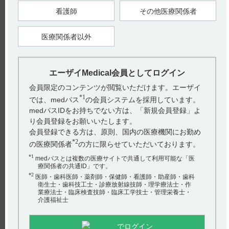
ォーム 2022年9月改訂（第13版） VIII．安全性（使用上の注意
等）に関する項目 1．警告内容とその理由
看護師
その他医療関係者
【更新年月】
2023年2月
医療関係者以外
戻る
エーザイMedical会員としてログイン
会員限定のコンテンツが閲覧いただけます。エーザイ
関連するQ&A
*1
では、medパス
の会員システムを採用しています。
medパスIDをお持ちでない方は、「新規会員登録」よ
【テオロング】 効能又は効果について教えてください。
り会員登録をお願いいたします。
会員登録できる方は、原則、国内の医療機関にお勤め
【レケンビ】 ARIA-Hの重症度分類について教えてくださ
*2
い。
の医療関係者
の方に限らせていただいております。
*1
medパスとは複数の医療サイトで共通して利用可能な「医
【ユベラ】 包装について教えてください。
療関係者の共通ID」です。
*2
医師・歯科医師・薬剤師・保健師・看護師・助産師・歯科
【ネオフィリン・注・注PL・注点滴用バッグ】 保管方法
衛生士・歯科技工士・診療放射線技師・理学療法士・作
について教えてください。
業療法士・臨床検査技師・臨床工学技士・管理栄養士・
アンケート:ご意見をお聞かせください
介護福祉士
【タンボコール・錠・細粒】 禁忌とその設定理由につい
(選択してください)
て教えてください。
でログイン