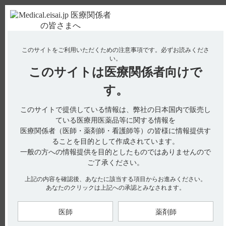
ＰＣ版
お電話はこちら
このサイトをご利用いただくための注意事項です。
必ずお読みくださ
使用期限検索
Drug Information
い。
このサイトは
医療関係者向けで
No : 1882
【タンボコール・錠・細粒】 警告とその設定理
す。
由について教えてください。
このサイトで提供している情報は、弊社の日本国内で販売し
【タンボコール・錠・細粒】
ている医療用医薬品等に関する情報を
医療関係者（医師・薬剤師・看護師等）の皆様に情報提供す
警告とその設定理由について教えてください。
ることを目的として作成されています。
一般の方への情報提供を目的としたものではありませんので
ご了承ください。
電子添文には、警告は設定されていません。
上記の内容を確認後、あなたに該当する項目からお進みください。
また、インタビューフォームにおきましても設定されていませ
あなたのクリックは上記への承認とみなされます。
ん。（引用1）
医師
薬剤師
【引用】
1）タンボコール錠50mg・錠100mg・細粒10％インタビューフ