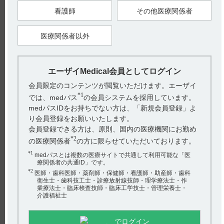
【引用】
看護師
その他医療関係者
1）タンボコール錠50mg くすりのしおり
2）タンボコール錠100mg くすりのしおり
3）タンボコール細粒10％ くすりのしおり
医療関係者以外
【作成年月】
2023年2月
エーザイMedical会員としてログイン
戻る
会員限定のコンテンツが閲覧いただけます。エーザイ
*1
では、medパス
の会員システムを採用しています。
medパスIDをお持ちでない方は、「新規会員登録」よ
関連するQ&A
り会員登録をお願いいたします。
会員登録できる方は、原則、国内の医療機関にお勤め
【エピレオプチマル】 合併症・既往歴等のある患者様に
*2
の医療関係者
の方に限らせていただいております。
関する注意事項について教えてください。
*1
medパスとは複数の医療サイトで共通して利用可能な「医
【インフリー】 代謝及び排泄について教えてください。
療関係者の共通ID」です。
*2
医師・歯科医師・薬剤師・保健師・看護師・助産師・歯科
【フェロミア】 特定の背景を有する患者に関する注意を
衛生士・歯科技工士・診療放射線技師・理学療法士・作
業療法士・臨床検査技師・臨床工学技士・管理栄養士・
教えてください。
介護福祉士
【テラプチク】 警告について教えてください。
アンケート:ご意見をお聞かせください
でログイン