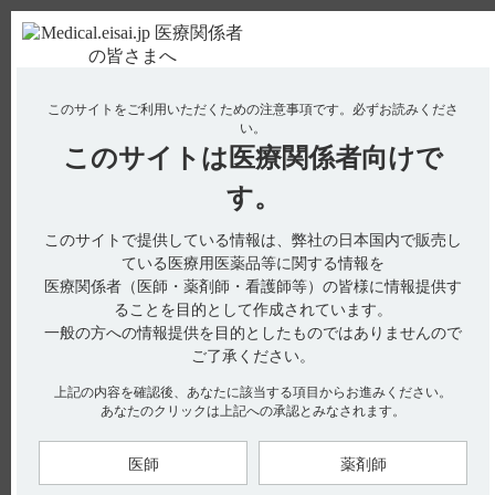
ＰＣ版
お電話はこちら
このサイトをご利用いただくための注意事項です。
必ずお読みくださ
使用期限検索
Drug Information
い。
このサイトは
医療関係者向けで
No : 18679
【タンボコール・錠・細粒】 飲み忘れた場合の
す。
対応について教えてください。
このサイトで提供している情報は、弊社の日本国内で販売し
【タンボコール・錠・細粒】
ている医療用医薬品等に関する情報を
医療関係者（医師・薬剤師・看護師等）の皆様に情報提供す
飲み忘れた場合の対応について教えてください。
ることを目的として作成されています。
一般の方への情報提供を目的としたものではありませんので
ご了承ください。
くすりのしおりには、飲み忘れた場合の対応に関する以下の記
上記の内容を確認後、あなたに該当する項目からお進みください。
載があります。
あなたのクリックは上記への承認とみなされます。
飲み忘れた場合は、飲み忘れた分は飲まないで1回分を飛ば
し、次に飲む時間に1回分を飲んでください。絶対に2回分を一
医師
薬剤師
度に飲んではいけません。（引用1、2、3）