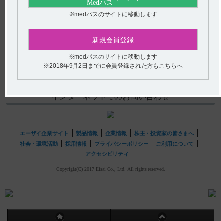
【タンボコール・錠・細粒】 腎機能障害の患者に関する
(選択してください)
注意事項について教えてください。
※medパスのサイトに移動します
送信する
新規会員登録
hhcホットライン
※medパスのサイトに移動します
※2018年9月2日までに会員登録された方もこちらへ
(平日9時〜18時 土日・祝日9時〜17時)
フリーダイヤル
0120-419-497
インターネットでのお問い合わせ
エーザイ企業サイト
製品情報
企業情報
株主・投資家の皆さまへ
社会・環境活動
採用情報
プライバシーポリシー
ご利用について
アクセシビリティ
Copyright(C) 2017 Eisai Co., Ltd. All rights reserved.