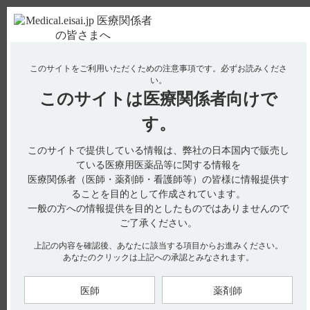
ＰＣ版
お電話はこちら
このサイトをご利用いただくための注意事項です。
必ずお読みくださ
使用期限検索
Drug Information
い。
このサイトは
医療関係者向けで
No : 1860
【タンボコール・注射】 有効成分、規格の種
す。
類、添加剤などを教えてください。
このサイトで提供している情報は、弊社の日本国内で販売し
ている医療用医薬品等に関する情報を
医療関係者（医師・薬剤師・看護師等）の皆様に情報提供す
電子添文には、組成（有効成分・添加剤）、性状などに関する
ることを目的として作成されています。
以下の記載があります。
一般の方への情報提供を目的としたものではありませんので
3. 組成・性状（引用1）
ご了承ください。
3.1 組成
上記の内容を確認後、あなたに該当する項目からお進みください。
あなたのクリックは上記への承認とみなされます。
3.2 製剤の性状
医師
薬剤師