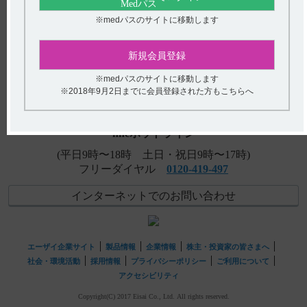
【タンボコール・注射】 用法及び用量や投与時の注意事
※medパスのサイトに移動します
項について教えてください。
アンケート:ご意見をお聞かせください
新規会員登録
【タンボコール・注射】 小児への投与に関する注意事項
について教えてください。
(選択してください)
※medパスのサイトに移動します
※2018年9月2日までに会員登録された方もこちらへ
【タンボコール・錠・細粒】 用法及び用量や投与時の注
送信する
意事項について教えてください。
hhcホットライン
(平日9時〜18時 土日・祝日9時〜17時)
フリーダイヤル
0120-419-497
インターネットでのお問い合わせ
エーザイ企業サイト
製品情報
企業情報
株主・投資家の皆さまへ
社会・環境活動
採用情報
プライバシーポリシー
ご利用について
アクセシビリティ
Copyright(C) 2017 Eisai Co., Ltd. All rights reserved.