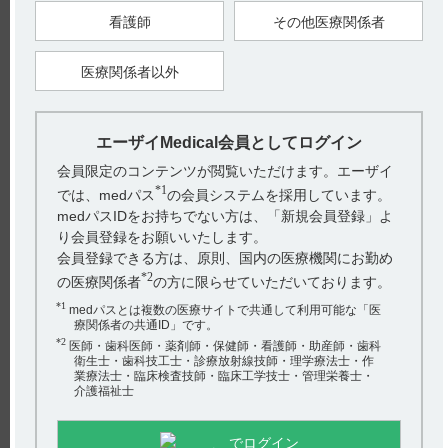
看護師
その他医療関係者
【引用】
1）タンボコール静注50mg電子添文 2023年5月改訂（第1版） 3.
組成・性状
医療関係者以外
【更新年月】
2025月4月
エーザイMedical会員としてログイン
会員限定のコンテンツが閲覧いただけます。エーザイ
*1
では、medパス
の会員システムを採用しています。
medパスIDをお持ちでない方は、「新規会員登録」よ
り会員登録をお願いいたします。
戻る
会員登録できる方は、原則、国内の医療機関にお勤め
*2
の医療関係者
の方に限らせていただいております。
*1
medパスとは複数の医療サイトで共通して利用可能な「医
関連するQ&A
療関係者の共通ID」です。
*2
医師・歯科医師・薬剤師・保健師・看護師・助産師・歯科
【タンボコール・注射】 禁忌とその設定理由について教
衛生士・歯科技工士・診療放射線技師・理学療法士・作
えてください。
業療法士・臨床検査技師・臨床工学技士・管理栄養士・
介護福祉士
【レンビマ】 包装（容器の材質、包装単位）について教
えてください。
でログイン