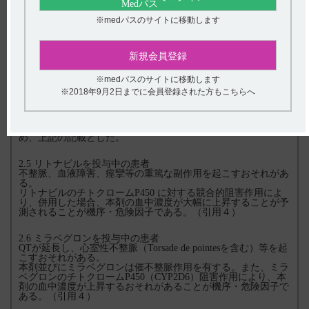
対し、心筋梗塞例への投与に対する警鐘が鳴らされた。これを
受けて、本薬の経口剤（タンボコール錠）の禁忌の項目に「心
※medパスのサイトに移動します
筋梗塞後の無症候性心室性期外収縮あるいは非持続型心室頻拍
のある患者」が設定されたことから、本剤でも同様に禁忌とし
た。
新規会員登録
2.4 妊婦又は妊娠している可能性のある女性（引用3）
※medパスのサイトに移動します
（解説）
ラット及びウサギにおける器官形成期投与試験で催奇形性は認
※2018年9月2日までに会員登録された方もこちらへ
められなかったが、ラットの母動物において、死亡例、蒼白、
不整呼吸、活動性増加、筋弛緩等、ウサギの母動物において、
運動失調、呼吸増加及び死亡例が認められた。また、本薬を経
口投与したときの毒性試験において催奇形性が認められたた
め、上記の記載とした。
2.5 リトナビルを投与中の患者
不整脈、血液障害、痙攣等の重篤な副作用を起こすおそれがあ
る。
リトナビルのチトクロームP450 に対する競合的阻害作用によ
り、併用した場合、本剤の血中濃度が大幅に上昇することが予
測されることが機序・危険因子である。（引用４）
2.6 ミラベグロンを投与中の患者
QTが延長し、心室性不整脈（Torsade de pointesを含む）等を起
こすおそれがある。
本剤並びにミラベグロンは催不整脈作用を有する。また、ミラ
ベグロンのチトクロームP450（CYP2D6）阻害作用により、本
剤の血中濃度が上昇するおそれがあることが機序・危険因子で
ある。（引用４）