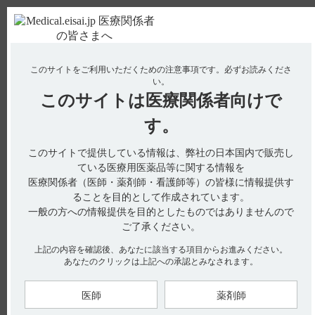
ＰＣ版
お電話はこちら
このサイトをご利用いただくための注意事項です。
必ずお読みくださ
使用期限検索
Drug Information
い。
このサイトは
医療関係者向けで
No : 1859
【タンボコール・注射】 禁忌とその設定理由に
す。
ついて教えてください。
このサイトで提供している情報は、弊社の日本国内で販売し
ている医療用医薬品等に関する情報を
医療関係者（医師・薬剤師・看護師等）の皆様に情報提供す
電子添文には、禁忌に関する以下の記載があります。
ることを目的として作成されています。
一般の方への情報提供を目的としたものではありませんので
2. 禁忌（次の患者には投与しないこと）（引用1）
2.1 うっ血性心不全のある患者［本剤は陰性変力作用を有し、
ご了承ください。
心不全症状を更に悪化させることがある。］
上記の内容を確認後、あなたに該当する項目からお進みください。
2.2 高度の房室ブロック、高度の洞房ブロックのある患者［本
あなたのクリックは上記への承認とみなされます。
剤は房室伝導、洞房伝導を抑制する作用を有し、刺激伝導を更
に悪化させることがある。］
医師
薬剤師
2.3 心筋梗塞後の無症候性心室性期外収縮あるいは非持続型心