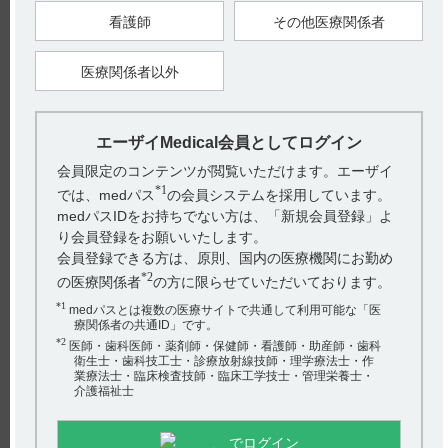
室頻拍のある患者［突然死に関する臨床試験（CAST）の結
果、このような患者では本薬の経口剤の投与により死亡率が増
看護師
その他医療関係者
加するとの報告がある。］
2.4 妊婦又は妊娠している可能性のある女性
医療関係者以外
2.5 リトナビルを投与中の患者
エーザイMedical会員としてログイン
2.6 ミラベグロンを投与中の患者
会員限定のコンテンツが閲覧いただけます。エーザイ
2.7 テラプレビルを投与中の患者
*1
では、medパス
の会員システムを採用しています。
medパスIDをお持ちでない方は、「新規会員登録」よ
【関連情報】
インタビューフォームには、禁忌の設定理由について以下の記
り会員登録をお願いいたします。
載があります。
会員登録できる方は、原則、国内の医療機関にお勤め
*2
の医療関係者
の方に限らせていただいております。
■禁忌内容とその理由
2.3 心筋梗塞後の無症候性心室性期外収縮あるいは非持続型心
*1
medパスとは複数の医療サイトで共通して利用可能な「医
室頻拍のある患者（引用2）
療関係者の共通ID」です。
（解説）
心筋梗塞例の突然死を抗不整脈薬が予防しうるか否かを検証す
*2
医師・歯科医師・薬剤師・保健師・看護師・助産師・歯科
るため、米国において心筋梗塞後の無症候性心室性期外収縮あ
衛生士・歯科技工士・診療放射線技師・理学療法士・作
るいは非持続型心室頻拍を対象とした突然死の予防に関する臨
業療法士・臨床検査技師・臨床工学技士・管理栄養士・
床試験（CAST：Cardiac Arrhythmia Suppression Trial）が実施さ
介護福祉士
れた。この試験の中に本薬の経口剤が使用され、その結果、プ
ラセボの死亡及び心停止率（2.20％、7／318例）に対し、本薬
の経口剤の死亡及び心停止率（5.88％、19／323例）が有意に
高いとの成績が得られた。本薬のみならず多くの抗不整脈薬に
でログイン