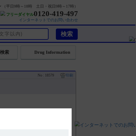
ン
（平日9時～18時 土日・祝日9時～17時）
0120-419-497
フリーダイヤル
インターネットでのお問い合わせ
検索
Drug Information
No : 18579
印刷
メトトレキサート(MTX）濃度推移及び薬