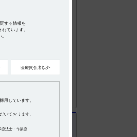
ときの薬物動態パラメータは以下の通りです
関する情報を
されています。
下の記載があります。
い。
る。なお、患者の状態、忍容性等に応じて
者
医療関係者以外
動態 ｐ34-35 (MTJ1001FSG)
料）
）
年9月改訂(第7版) 用法及び用量
採用しています。
だいております。
学療法士・作業療