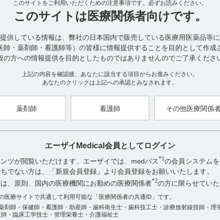
このサイトをご利用いただくための注意事項です。
必ずお読みください。
このサイトは
医療関係者向けです。
外国人健康成人に本剤又は経口MTX(7.5又は15mg)を単回投与した
提供している情報は、弊社の日本国内で販売している医療用医薬品等に
(外国人データ)。(引用3)
医師・薬剤師・看護師等）の皆様に情報提供することを目的として作成
なお、電子添文には、メトジェクト皮下注の用法及び用量に関して以
般の方への情報提供を目的としたものではありませんのでご了承くださ
6. 用法及び用量（引用4）
通常、成人にはメトトレキサートとして7.5mgを週に1回皮下注射す
上記の内容を確認後、あなたに該当する項目からお進みください。
適宜増量できるが、15mgを超えないこと。
あなたのクリックは上記への承認とみなされます。
薬剤師
看護師
その他医療関係
【引用】
1)メトジェクト皮下注7.5mg・10mg・12.5mg・15mg総合製品情報概要 薬物
2)社内資料：国内第III相試験（MC-MTX.17/RA試験）（承認時評価資
3)社内資料：海外第I相試験（MC-MTX.14/PK試験）（承認時評価資料
エーザイMedical会員としてログイン
4)メトジェクト皮下注7.5mg・10mg・12.5mg・15mg電子添文 2025
*1
ンツが閲覧いただけます。エーザイでは、medパス
の会員システムを
【更新年月】
お持ちでない方は、「新規会員登録」より会員登録をお願いいたします。
2025年12月
*2
方は、原則、国内の医療機関にお勤めの医療関係者
の方に限らせていた
アンケート:ご意見をお聞かせください
数の医療サイトで共通して利用可能な「医療関係者の共通ID」です。
薬剤師・保健師・看護師・助産師・歯科衛生士・歯科技工士・診療放射線技師・理
役に立った
技師・臨床工学技士・管理栄養士・介護福祉士