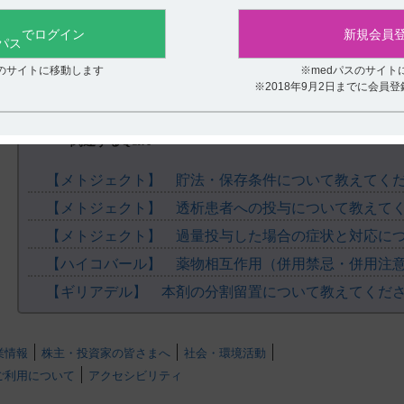
役に立たなかった
でログイン
新規会員
スのサイトに移動します
※medパスのサイト
※2018年9月2日までに会員
関連するQ&A
【メトジェクト】 貯法・保存条件について教えてく
【メトジェクト】 透析患者への投与について教えて
【メトジェクト】 過量投与した場合の症状と対応に
【ハイコバール】 薬物相互作用（併用禁忌・併用注
【ギリアデル】 本剤の分割留置について教えてくだ
業情報
株主・投資家の皆さまへ
社会・環境活動
ご利用について
アクセシビリティ
.