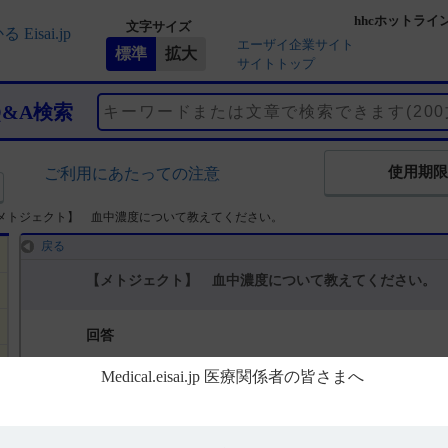
hhcホットライ
文字サイズ
エーザイ企業サイト
サイトトップ
Q&A検索
使用期限
ご利用にあたっての注意
メトジェクト】 血中濃度について教えてください。
戻る
【メトジェクト】 血中濃度について教えてください。
回答
総合製品情報概要に、以下製品特性が記載されています。(引用1)
日本人関節リウマチ患者6例に本剤10mgを皮下投与したときの血漿中
物動態パラメータは以下の通りです。(引用2)