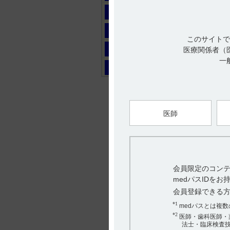
マ
ヤ
このサイトで
ラ
医療関係者（
一
ワ
医師
会員限定のコンテ
medパスIDを
会員登録できる
*1
medパスとは複
*2
医師・歯科医師・
法士・臨床検査