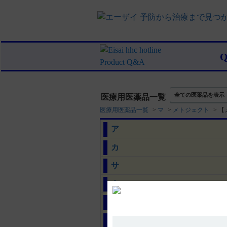
全ての医薬品を表示
医療用医薬品一覧
医療用医薬品一覧
>
マ
>
メトジェクト
>
【
ア
カ
サ
タ
ナ
ハ