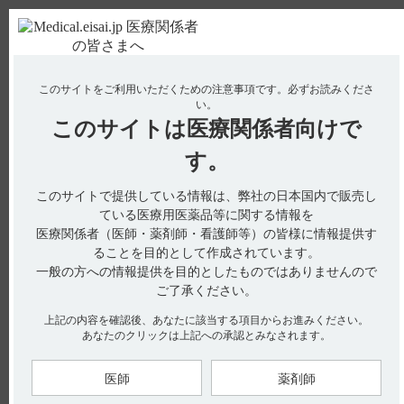
ＰＣ版
お電話はこちら
このサイトをご利用いただくための注意事項です。
必ずお読みくださ
使用期限検索
Drug Information
い。
このサイトは
医療関係者向けで
No : 1851
【テオロング】 高齢者への投与について教えて
す。
ください。
このサイトで提供している情報は、弊社の日本国内で販売し
【テオロング】
ている医療用医薬品等に関する情報を
医療関係者（医師・薬剤師・看護師等）の皆様に情報提供す
高齢者への投与について教えてください。
ることを目的として作成されています。
一般の方への情報提供を目的としたものではありませんので
ご了承ください。
電子添文には、高齢者に関する以下の記載があります。
上記の内容を確認後、あなたに該当する項目からお進みください。
あなたのクリックは上記への承認とみなされます。
9. 特定の背景を有する患者に関する注意
9.8 高齢者（引用1）
副作用の発現に注意し、慎重に投与すること。高齢者では、非
医師
薬剤師
高齢者に比べ最高血中濃度の上昇及びAUCの増加が認められた
との報告がある。