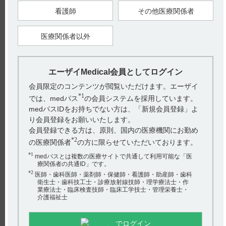
看護師
その他医療関係者
【引用】
1）テオロング錠50mg・100mg・200mg電子添文 2024年5月改訂
（第2版） 9.特定の背景を有する患者に関する注意 9.8 高齢者
医療関係者以外
【更新年月】
2024年10月
エーザイMedical会員としてログイン
戻る
会員限定のコンテンツが閲覧いただけます。エーザイ
*1
では、medパス
の会員システムを採用しています。
medパスIDをお持ちでない方は、「新規会員登録」よ
関連するQ&A
り会員登録をお願いいたします。
会員登録できる方は、原則、国内の医療機関にお勤め
【ルネスタ】 妊婦、授乳婦へ投与できますか？
*2
の医療関係者
の方に限らせていただいております。
【メチコバール・錠・細粒】 規格の種類、製剤の大き
*1
medパスとは複数の医療サイトで共通して利用可能な「医
さ、添加物などを教えてください。
療関係者の共通ID」です。
*2
医師・歯科医師・薬剤師・保健師・看護師・助産師・歯科
【アリセプト・アルツハイマー型認知症】 他のアルツハ
衛生士・歯科技工士・診療放射線技師・理学療法士・作
業療法士・臨床検査技師・臨床工学技士・管理栄養士・
イマー型認知症治療剤（ガランタミン、リバスチグミン
介護福祉士
等）から切り...
アンケート:ご意見をお聞かせください
【チョコラA・錠・末・滴】 警告とその設定理由について
でログイン