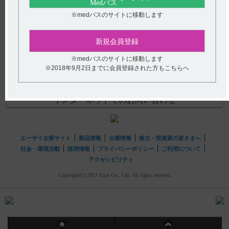
教えてください。
(選択してください)
※medパスのサイトに移動します
【ケイツーカプセル】 効能又は効果について教えてくだ
送信する
さい。
新規会員登録
hhcホットライン
※medパスのサイトに移動します
※2018年9月2日までに会員登録された方もこちらへ
(平日9時〜18時 土日・祝日9時〜17時)
フリーダイヤル
0120-419-497
インターネットでのお問い合わせ
エーザイ企業サイト
製品情報
企業情報
株主・投資家の皆さまへ
社会・環境活動
採用情報
プライバシーポリシー
ご利用について
アクセシビリティ
Copyright(C) 2017 Eisai Co., Ltd. All rights reserved.