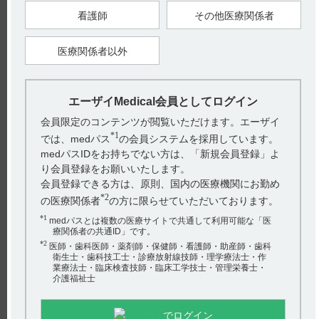
看護師
その他医療関係者
10.2 併用注意（併用に注意すること）
医療関係者以外
【引用】
エーザイMedical会員としてログイン
1）テオロング錠50mg・100mg・200mg電子添文 2024年5月改訂
（第2版） 10.相互作用
会員限定のコンテンツが閲覧いただけます。エーザイ
*1
では、medパス
の会員システムを採用しています。
【更新年月】
2024年10月
medパスIDをお持ちでない方は、「新規会員登録」よ
り会員登録をお願いいたします。
会員登録できる方は、原則、国内の医療機関にお勤め
*2
戻る
の医療関係者
の方に限らせていただいております。
*1
medパスとは複数の医療サイトで共通して利用可能な「医
療関係者の共通ID」です。
*2
医師・歯科医師・薬剤師・保健師・看護師・助産師・歯科
関連するQ&A
衛生士・歯科技工士・診療放射線技師・理学療法士・作
業療法士・臨床検査技師・臨床工学技士・管理栄養士・
【テオロング】 半減期・Cmaxなど、血中濃度の推移を教
介護福祉士
えてください。
でログイン
【テオロング】 重要な基本的注意について教えてくださ