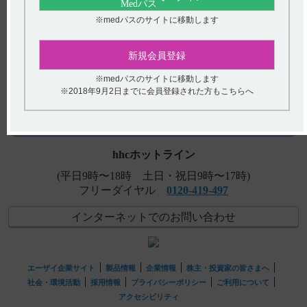
い。
※medパスのサイトに移動します
【テオロング】 薬剤交付時など取り扱いで、注意するこ
とについて教えてください。
新規会員登録
アンケート:ご意見をお聞かせください
【テオロング】 食事の影響について教えてください。
※medパスのサイトに移動します
※2018年9月2日までに会員登録された方もこちらへ
(選択してください)
【テオロング】 副作用について教えてください。
送信する
hhcホットライン
(平日9時〜18時 土日・祝日9時〜17時)
フリーダイヤル
0120-419-497
インターネットでのお問い合わせ
エーザイ企業サイト
製品情報
企業情報
株主・投資家の皆さまへ
社会・環境活動
採用情報
プライバシーポリシー
ご利用について
アクセシビリティ