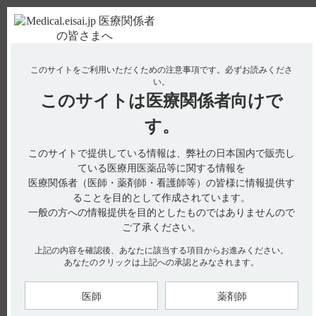
ＰＣ版
お電話はこちら
このサイトをご利用いただくための注意事項です。
必ずお読みくださ
使用期限検索
Drug Information
い。
このサイトは
医療関係者向けで
No : 1850
【テオロング】 薬物相互作用（併用禁忌・併用
す。
注意など）について教えて下さい。
このサイトで提供している情報は、弊社の日本国内で販売し
【テオロング】
ている医療用医薬品等に関する情報を
医療関係者（医師・薬剤師・看護師等）の皆様に情報提供す
薬物相互作用（併用禁忌・併用注意など）について教えて下さ
ることを目的として作成されています。
い。
一般の方への情報提供を目的としたものではありませんので
ご了承ください。
上記の内容を確認後、あなたに該当する項目からお進みください。
あなたのクリックは上記への承認とみなされます。
電子添文には、薬物相互作用に関する以下の記載があります。
10. 相互作用（引用1）
本剤は主として薬物代謝酵素CYP1A2で代謝される。
医師
薬剤師
10.1 併用禁忌（併用しないこと）