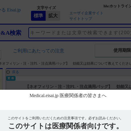
hhcホットライ
文字サイズ
エーザイ企業サイト
サイトトップ
Q&A検索
使用期限
ご利用にあたっての注意
ネオフィリン・注・注PL・注点滴用バッグ】 効能又は効果について教えてくださ
戻る
【ネオフィリン・注・注PL・注点滴用バッグ】 効能又
回答
電子添文には、効能又は効果に関する以下の記載があります。
このサイトをご利用いただくための注意事項です。
必ずお読みください。
このサイトは
医療関係者向けです。
［ネオフィリン注250mg・注PL250mg・注点滴用バッグ250mg共通］