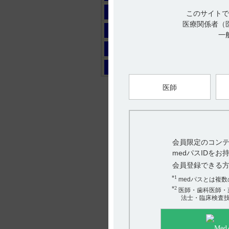
マ
このサイトで
医療関係者（
ヤ
一
ラ
ワ
医師
会員限定のコンテ
medパスIDを
会員登録できる
*1
medパスとは複
*2
医師・歯科医師・
法士・臨床検査