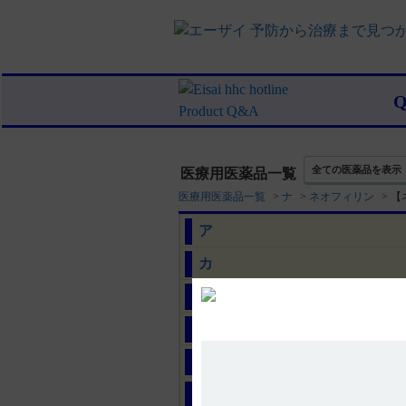
全ての医薬品を表示
医療用医薬品一覧
医療用医薬品一覧
>
ナ
>
ネオフィリン
>
【
ア
カ
サ
タ
ナ
ハ