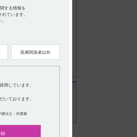
腫、心臓喘息、チェーン・ストークス呼
狭心症（発作予防）、脳卒中発作急性期
関する情報を
されています。
い。
1版） 4．効能又は効果
版） 4．効能又は効果
者
医療関係者以外
採用しています。
だいております。
学療法士・作業療
登録