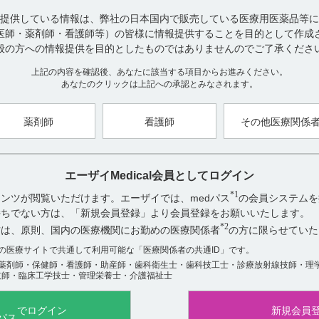
気管支喘息、喘息性（様）気管支炎、肺性心、うっ血性心不全、肺水
吸、閉塞性肺疾患（肺気腫、慢性気管支炎など）における呼吸困難、
提供している情報は、弊社の日本国内で販売している医療用医薬品等に
（引用1、2）
医師・薬剤師・看護師等）の皆様に情報提供することを目的として作成
般の方への情報提供を目的としたものではありませんのでご了承くださ
【引用】
上記の内容を確認後、あなたに該当する項目からお進みください。
1）ネオフィリン注250mg・注PL250mg電子添文 2020年7月改訂（第
あなたのクリックは上記への承認とみなされます。
2）ネオフィリン注点滴用バッグ250mg電子添文 2020年7月改訂（第1
薬剤師
看護師
その他医療関係
【更新年月】
2023年2月
エーザイMedical会員としてログイン
*1
ンツが閲覧いただけます。エーザイでは、medパス
の会員システムを
アンケート:ご意見をお聞かせください
お持ちでない方は、「新規会員登録」より会員登録をお願いいたします。
*2
方は、原則、国内の医療機関にお勤めの医療関係者
の方に限らせていた
役に立った
役に立たなかった
数の医療サイトで共通して利用可能な「医療関係者の共通ID」です。
薬剤師・保健師・看護師・助産師・歯科衛生士・歯科技工士・診療放射線技師・理
技師・臨床工学技士・管理栄養士・介護福祉士
でログイン
新規会員