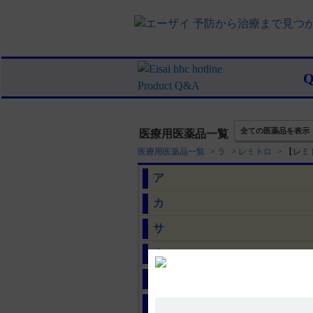
全ての医薬品を表示
医療用医薬品一覧
医療用医薬品一覧
>
ラ
>
レミトロ
>
【レミ
ア
カ
サ
タ
ナ
ハ