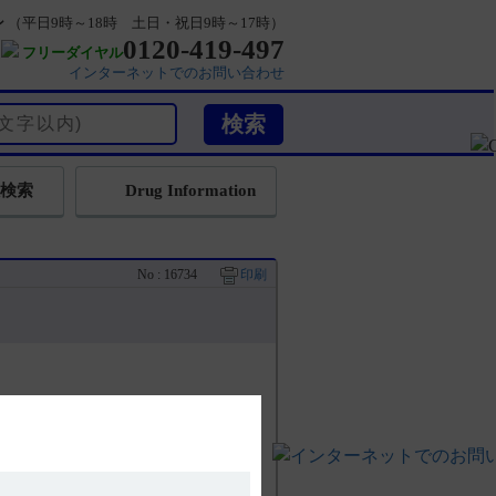
ン
（平日9時～18時 土日・祝日9時～17時）
0120-419-497
フリーダイヤル
インターネットでのお問い合わせ
検索
Drug Information
No : 16734
印刷
引用1）
nd Pharmaceuticals社）により創製
分アミノ酸配列（DTドメイン）とヒトイ