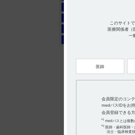
マ
ヤ
このサイトで
ラ
医療関係者（
一
ワ
医師
会員限定のコンテ
medパスIDを
会員登録できる
*1
medパスとは複
*2
医師・歯科医師・
法士・臨床検査