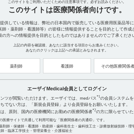
このサイトをご利用いただくための注意事項です。
ンターロイキン-2(IL-2)の全配列(IL-2ドメイン)が繋がった構造を持っ
必ずお読みください。
細胞の細胞膜上に発現するIL-2受容体（IL-2R）に結合し、細胞内に
このサイトは
医療関係者向けです。
遊離したDTのN末端断片(酵素活性部位)がタンパク合成を阻害するこ
られています。（引用2、3、4）
提供している情報は、弊社の日本国内で販売している医療用医薬品等に
医師・薬剤師・看護師等）の皆様に情報提供することを目的として作成
R
※
米国では、DDを有効成分とするE7272（ONTAK
)
が先行して開発さ
般の方への情報提供を目的としたものではありませんのでご了承くださ
第I/II相臨床試験（外国92-04-01試験）（引用5）及びCD25陽性の
した外国第III相臨床試験（外国93-04-10試験)（引用6）の結果に基づき
上記の内容を確認後、あなたに該当する項目からお進みください。
素CD25を発現している持続性もしくは再発性のCTCLの治療薬として
あなたのクリックは上記への承認とみなされます。
績の提出、製剤純度の向上）付きで迅速承認されました。その後、CD2
対照外国第III相臨床試験（外国L4389-11試験）（引用7）及びCTCL
た外国第III相臨床試験（外国L4389-14試験）（引用8）を実施し、20
薬剤師
看護師
その他医療関係
しかし､製剤純度の向上について未対応であったことから、DDの純度
ととしました。本邦では、医療上の必要性が高い未承認薬と評価され､2
受けました。
エーザイMedical会員としてログイン
R
レミトロ
点滴静注用300μg（以下、レミトロ）は、DDの純度を向
*1
ンツが閲覧いただけます。エーザイでは、medパス
の会員システムを
T細胞リンパ腫（PTCL）及びCTCL患者を対象とした国内第I相臨床試
お持ちでない方は、「新規会員登録」より会員登録をお願いいたします。
II相臨床試験（国内205試験）（引用10）を実施しました。国内第II
*2
方は、原則、国内の医療機関にお勤めの医療関係者
の方に限らせていた
績として申請を行い、2021年3月、レミトロは、再発又は難治性の末
アンケート:ご意見をお聞かせください
膚T細胞性リンパ腫を効能又は効果として製造販売承認を取得しました
数の医療サイトで共通して利用可能な「医療関係者の共通ID」です。
※国内未承認
薬剤師・保健師・看護師・助産師・歯科衛生士・歯科技工士・診療放射線技師・理
役に立った
技師・臨床工学技士・管理栄養士・介護福祉士