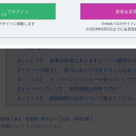
役に立たなかった
●レミトロの適正使用情報は、下記サイトでも提供します。
https://medical.eisai.jp/products/rem/rem_v_300
でログイン
新規会員
【引用】
スのサイトに移動します
※medパスのサイト
1）レミトロ点滴静注用300μg 総合製品情報概要 開発の経緯 p3 （REM1
※2018年9月2日までに会員
2）Williams DP, et al.: Protein Eng. 1987; 1: 493-498 [REM-0006]
3）Bacha P, et al.: J Exp Med. 1988; 167: 612-622 [REM-0007]
4）vanderSpek JC, et al.: J Biol Chem. 1993; 268: 12077-12082 [REM
関連するQ&A
5）LeMaistre CF, et al.: Blood. 1998; 91: 399-405 本試験はSe
6）社内資料：CD25陽性の皮膚T細胞性リンパ腫患者を対象としたE7
【レンビマ】 食事の影響はありますか？いつ服用す
する第III相試験 （2021年3月23日承認、CTD2.7.6.4） [REM-0042]
7）社内資料：CD25陽性の皮膚T細胞性リンパ腫患者を対象としたE7272
月23日承認、CTD2.7.6.5） [REM-0005]
【レミトロ】 インラインフィルターを使っていいで
8）社内資料：皮膚T細胞性リンパ腫患者を対象としたE7272の第III相試験
CTD2.7.6.6）[REM-0043]
【ケイツーシロップ】 使用期限は何年ですか？
9）[承認時評価資料]再発又は難治性の末梢性T細胞リンパ腫及び皮膚
【レミトロ】 薬物動態の分布について教えてくださ
験 （2021年3月23日承認、CTD2.7.6.1） [REM-0004]
10）[承認時評価資料]再発又は難治性の末梢性T細胞リンパ腫及び皮膚
試験 （2021年3月23日承認、CTD2.7.6.3） [REM-0003]
業情報
株主・投資家の皆さまへ
社会・環境活動
【更新年月】
ご利用について
アクセシビリティ
2025年12月
.