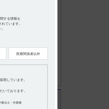
ています。DDは、IL-2ドメインにより腫瘍
取り込まれた後にDTドメインが切断され、
と等により腫瘍増殖抑制作用を示すと考え
関する情報を
されています。
れ、悪性リンパ腫患者を対象とした外国
い。
皮膚T細胞性リンパ腫（CTCL）患者を対象と
、1999年2月、悪性細胞がIL-2Rの構成要
、条件（プラセボ対照第III相臨床試験成
5陽性CTCL患者を対象としたプラセボ
患者(CD25陰性の患者を含む）を対象とし
08年10月、E7272は完全承認されました。
者
医療関係者以外
を向上させた製剤の製造・開発を行うこ
010年5月に厚生労働省から開発要請を
上させた製剤です。再発又は難治性の末梢性
採用しています。
験（国内101試験）（引用9）及び国内第
相試験（国内205試験）を主要な臨床試験成
だいております。
梢性T細胞リンパ腫、再発又は難治性の皮
。
学療法士・作業療