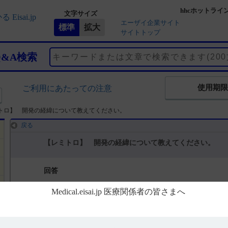
hhcホットライ
文字サイズ
エーザイ企業サイト
サイトトップ
Q&A検索
使用期限
ご利用にあたっての注意
トロ】 開発の経緯について教えてください。
戻る
【レミトロ】 開発の経緯について教えてください。
回答
総合製品情報概要には、開発の経緯について以下の記載があります。（
デニロイキン ジフチトクス(遺伝子組換え）(DD)は、米国Seragen社(現Liga
された遺伝子組換え融合タンパク質であり、ジフテリア毒素(DT)の部