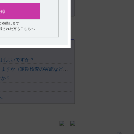
登録
に移動します
001CSG)
登録された方もこちらへ
-0008]
ragen社の支援により実施された [REM-0041]
272の安全性、有効性及び薬物動態を評価
ればよいですか？
の第III相プラセボ対照試験 （2021年3
【ケイツーＮ静注】 投与にあたり注意することはありますか（定期検査の実施など）？
すか？
 （2021年3月23日承認、
T細胞性リンパ腫を対象とした臨床第I相試
い。
T細胞性リンパ腫を対象とした臨床第II相