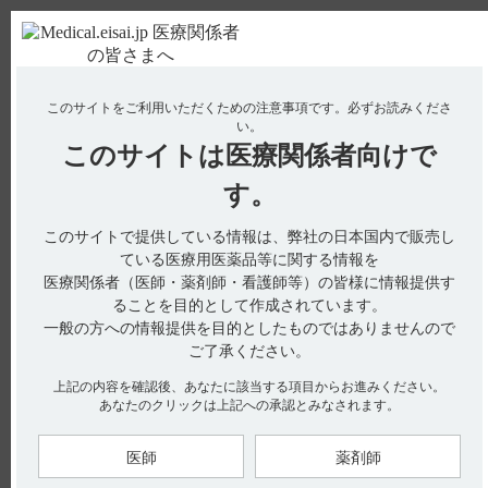
ＰＣ版
お電話はこちら
このサイトをご利用いただくための注意事項です。
必ずお読みくださ
使用期限検索
Drug Information
い。
このサイトは
医療関係者向けで
No : 16731
す。
【レミトロ】 作用機序を教えてください。
このサイトで提供している情報は、弊社の日本国内で販売し
ている医療用医薬品等に関する情報を
総合製品情報概要には、作用機序について以下の記載がありま
医療関係者（医師・薬剤師・看護師等）の皆様に情報提供す
す。（引用1、2、3、4、5、6、7）
ることを目的として作成されています。
一般の方への情報提供を目的としたものではありませんので
デニロイキン ジフチトクス（遺伝子組換え）（DD）は、ジフ
ご了承ください。
テリア毒素（DT）の一部のアミノ酸配列とヒトインターロイ
キン-2（IL-2）の全アミノ酸配列を融合した遺伝子組換え融合
タンパク質です。DDは、腫瘍細胞の細胞膜上に発現するIL-2
上記の内容を確認後、あなたに該当する項目からお進みください。
受容体（IL-2R）に結合し（1）、細胞内に取り込まれた後に
あなたのクリックは上記への承認とみなされます。
DTが切断され（2）、遊離したDT（酵素活性部位）がタンパ
ク合成を阻害すること等により、腫瘍増殖抑制作用を示すと考
えられています。（引用2、3、4）
医師
薬剤師
IL-2Rはα(CD25)､β(CD122)及びγ(CD132)の3つのサブユニットか
ら構成され､高親和性のIL-2Rはαβγ型の三量体､中親和性のIL-