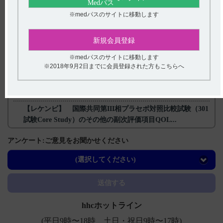
戻る
※medパスのサイトに移動します
新規会員登録
関連するQ&A
※medパスのサイトに移動します
【フェロミア】 臨床成績について教えてください。
※2018年9月2日までに会員登録された方もこちらへ
【メチコバール・錠】 粉砕投与に関する情報はあります
か？
【レケンビ】 国際共同第III相プラセボ対照比較試験（301
試験Core Study）のその他の副次評価項目QOL...
【レケンビ】 国際共同第III相プラセボ対照比較試験
アンケート:ご意見をお聞かせください
（301試験Core Study）における副作用（重篤な副作...
(選択してください)
【レケンビ】 インフルエンザやＣＯＶＩＤ₋19（新型コロ
ナウイルス）、肺炎球菌のワクチンを接種することはでき
送信する
ますか...
hhcホットライン
(平日9時〜18時 土日・祝日9時〜17時)