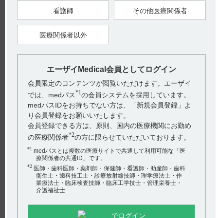
2Rではβγ型の二量体を発現しています｡IL-2はαβγ型またはβγ型
のいずれのIL-2Rにも結合することから、DDはαβγ型またはβγ
看護師
その他医療関係者
型のいずれのIL-2Rを発現している細胞内にも取り込まれ作用
を発揮すると考えられています。（引用5、6、7）
医療関係者以外
■作用機序
エーザイMedical会員としてログイン
●レミトロの適正使用情報は、下記サイトでも提供します。
https://medical.eisai.jp/products/rem/rem_v_300
会員限定のコンテンツが閲覧いただけます。エーザイ
*1
では、medパス
の会員システムを採用しています。
【引用】
medパスIDをお持ちでない方は、「新規会員登録」よ
1）レミトロ点滴静注用300μg 総合製品情報概要 薬効薬理 1. 作
り会員登録をお願いいたします。
用機序 p37 （REM1001CSG）
2）Williams DP, et al.: Protein Eng. 1987; 1: 493-498 [REM-0006]
会員登録できる方は、原則、国内の医療機関にお勤め
3）Bacha P, et al.: J Exp Med. 1988; 167: 612-622 [REM-0007]
*2
の医療関係者
の方に限らせていただいております。
4）vanderSpek JC, et al.: J Biol Chem. 1993; 268: 12077-12082
[REM-0008]
*1
medパスとは複数の医療サイトで共通して利用可能な「医
5）Waldmann TA : J Biol Chem. 1991; 266: 2681-2684 [REM-
療関係者の共通ID」です。
0013]
6）Takeshita T, et al.: Science. 1992; 257: 379-382 [REM-0009]
*2
医師・歯科医師・薬剤師・保健師・看護師・助産師・歯科
7）Yu A, et al.: J Immunol. 2000; 165: 2556-2562 [REM-0014]
衛生士・歯科技工士・診療放射線技師・理学療法士・作
業療法士・臨床検査技師・臨床工学技士・管理栄養士・
介護福祉士
【更新年月】
2025年12月
でログイン