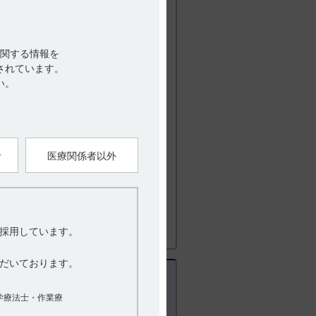
9μg/kgを1時間かけて5日間点滴静注
イクル投与を繰り返す。なお、患者の状態
関する情報を
ルまでと規定されており、8サイクル以上
されています。
い。
者
医療関係者以外
用法及び用量
T細胞性リンパ腫を対象とした臨床第II
採用しています。
だいております。
学療法士・作業療