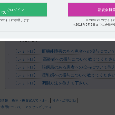
役に立たなかった
でログイン
新規会員
スのサイトに移動します
※medパスのサイト
※2018年9月2日までに会員
関連するQ&A
【レミトロ】 肝機能障害のある患者への投与につい
【レミトロ】 高齢者への投与について教えてくださ
【レミトロ】 眼疾患のある患者への投与について教
【レミトロ】 授乳婦への投与について教えてくださ
【レミトロ】 調製方法を教えて下さい。
業情報
株主・投資家の皆さまへ
社会・環境活動
ご利用について
アクセシビリティ
.