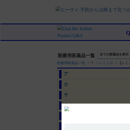
全ての医薬品を表示
医療用医薬品一覧
医療用医薬品一覧
>
ラ
>
レミトロ
>
【レミ
ア
カ
サ
タ
ナ
ハ