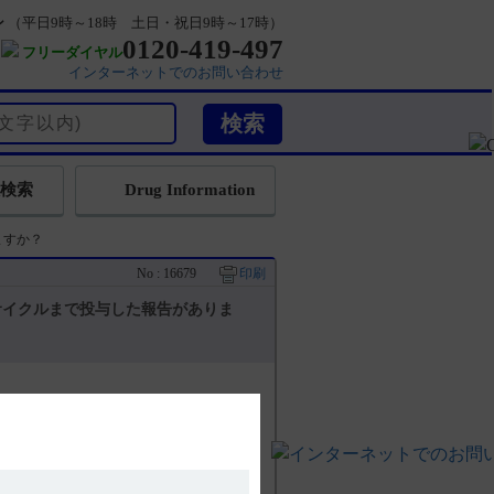
ン
（平日9時～18時 土日・祝日9時～17時）
0120-419-497
フリーダイヤル
インターネットでのお問い合わせ
検索
Drug Information
ますか？
No : 16679
印刷
サイクルまで投与した報告がありま