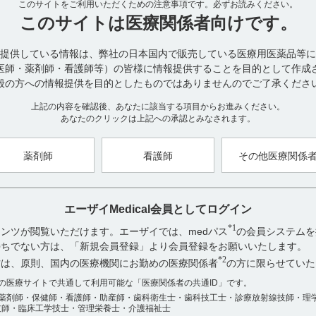
このサイトをご利用いただくための注意事項です。
通常、成人にはデニロイキン ジフチトクス（遺伝子組換え）として1日1回
必ずお読みください。
した後、16日間休薬する。この21日間を1サイクルとして、最大8サ
このサイトは
医療関係者向けです。
により適宜減量する。
提供している情報は、弊社の日本国内で販売している医療用医薬品等に
なお、国内第II相臨床試験（国内205試験）においては、最大8サイク
医師・薬剤師・看護師等）の皆様に情報提供することを目的として作成
投与された症例はありませんでした。（引用2）
般の方への情報提供を目的としたものではありませんのでご了承くださ
●レミトロの適正使用情報は、下記サイトでも提供します。
上記の内容を確認後、あなたに該当する項目からお進みください。
https://medical.eisai.jp/products/rem/rem_v_300
あなたのクリックは上記への承認とみなされます。
【引用】
薬剤師
看護師
その他医療関係
1）レミトロ点滴静注用300μg電子添文 2025年5月改訂（第7版） 6. 
2）［承認時評価資料］再発又は難治性の末梢性T細胞リンパ腫及び皮膚
相試験（2021年3月23日承認、CTD2.7.6.3） p61 ［REM-0003］
エーザイMedical会員としてログイン
【更新年月】
*1
ンツが閲覧いただけます。エーザイでは、medパス
の会員システムを
2025年7月
お持ちでない方は、「新規会員登録」より会員登録をお願いいたします。
*2
方は、原則、国内の医療機関にお勤めの医療関係者
の方に限らせていた
アンケート:ご意見をお聞かせください
数の医療サイトで共通して利用可能な「医療関係者の共通ID」です。
薬剤師・保健師・看護師・助産師・歯科衛生士・歯科技工士・診療放射線技師・理
役に立った
技師・臨床工学技士・管理栄養士・介護福祉士