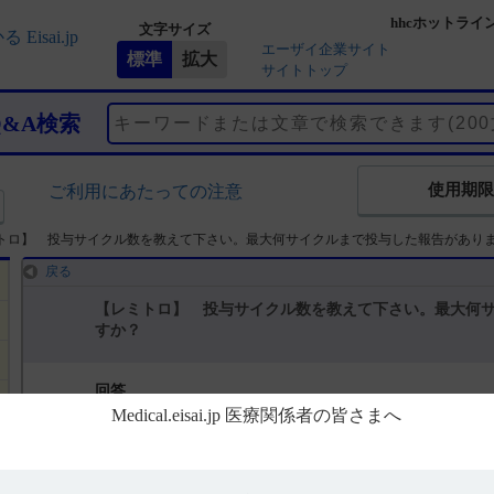
hhcホットライ
文字サイズ
エーザイ企業サイト
サイトトップ
Q&A検索
使用期限
ご利用にあたっての注意
トロ】 投与サイクル数を教えて下さい。最大何サイクルまで投与した報告があり
戻る
【レミトロ】 投与サイクル数を教えて下さい。最大何
すか？
回答
電子添文には、投与サイクルについて以下の記載があります。
6. 用法及び用量（引用1）