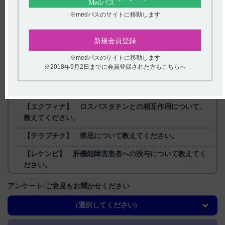
【更新年月】
※medパスのサイトに移動します
2025年6月
新規会員登録
戻る
※medパスのサイトに移動します
※2018年9月2日までに会員登録された方もこちらへ
関連するQ&A
【エクフィナ】 ロスバスタチンとの相互作用について、
教えてください。
【テラプチク】 禁忌について教えてください。
【レケンビ】 肝機能障害患者への投与について教えてく
ださい。
【ネオフィリン・錠・原末】 有効成分の一般名を教えて
アンケート:ご意見をお聞かせください
ください。
(選択してください)
【デエビゴ】 服用して就寝した後、睡眠途中で一時的に
起床して活動した場合の平衡機能及び認知機能（注意力、