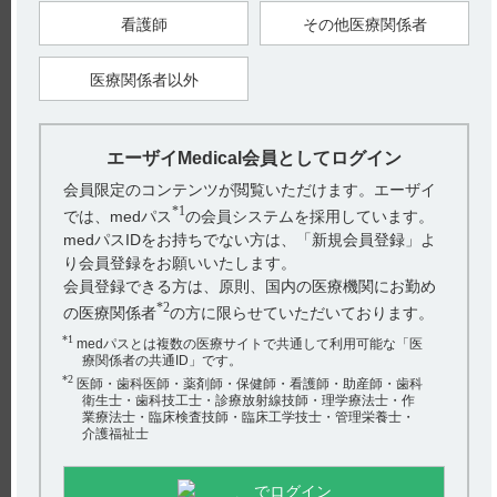
看護師
その他医療関係者
■ナルコレプシー又はカタプレキシーのある患者（引用2）
（解説）
デエビゴの作用機序を考慮するとナルコレプシー又はカタプレ
キシーの症状を悪化させるおそれがあることから、「特定の背
医療関係者以外
景を有する患者に関する注意」に設定しました。
なお、承認時臨床試験である国際共同303試験及び外国304試験
では、ナルコレプシーや睡眠時随伴症が疑われる患者は除外し
エーザイMedical会員としてログイン
ていました。（引用3、4）
会員限定のコンテンツが閲覧いただけます。エーザイ
*1
では、medパス
の会員システムを採用しています。
【引用】
medパスIDをお持ちでない方は、「新規会員登録」よ
1）デエビゴ錠2.5mg・5mg・10mg電子添文 2024年12月改訂
（第3版） 9. 特定の背景を有する患者に関する注意 9.1 合併
り会員登録をお願いいたします。
症・既往歴等のある患者 9.1.1 ナルコレプシー又はカタプレキ
会員登録できる方は、原則、国内の医療機関にお勤め
シーのある患者
2）デエビゴ錠2.5mg・5mg・10mgインタビューフォーム 2024
*2
の医療関係者
の方に限らせていただいております。
年12月改訂（第10版） VIII. 安全性（使用上の注意等）に関す
る項目 6. 特定の背景を有する患者に関する注意 （1）合併症・
*1
medパスとは複数の医療サイトで共通して利用可能な「医
既往歴等のある患者
療関係者の共通ID」です。
3）デエビゴ錠2.5mg・5mg・10mgインタビューフォーム 2024
*2
年12月改訂（第10版） V. 治療に関する項目 5. 臨床成績 （4）
医師・歯科医師・薬剤師・保健師・看護師・助産師・歯科
検証的試験 1）有効性検証試験 比較試験 1. 国際共同第III相プ
衛生士・歯科技工士・診療放射線技師・理学療法士・作
ラセボ対照比較試験［国際共同303試験］
業療法士・臨床検査技師・臨床工学技士・管理栄養士・
4）デエビゴ錠2.5mg・5mg・10mgインタビューフォーム 2024
介護福祉士
年12月改訂（第10版） V. 治療に関する項目 5. 臨床成績 （4）
検証的試験 1）有効性検証試験 比較試験 2. 海外第III相プラセ
ボ/ゾルピデムER対照比較試験［外国304試験］
でログイン