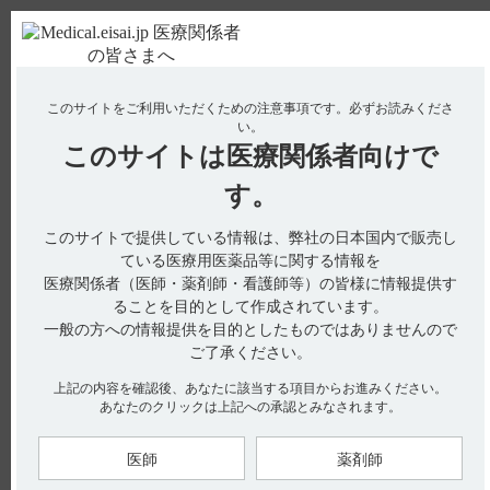
ＰＣ版
お電話はこちら
このサイトをご利用いただくための注意事項です。
必ずお読みくださ
使用期限検索
Drug Information
い。
このサイトは
医療関係者向けで
No : 15091
【デエビゴ】 ナルコレプシー又はカタプレキシ
す。
ーのある患者が「特定の背景を有する患者に関す
このサイトで提供している情報は、弊社の日本国内で販売し
る注意」に設定された理由を教えてください。
ている医療用医薬品等に関する情報を
医療関係者（医師・薬剤師・看護師等）の皆様に情報提供す
ることを目的として作成されています。
電子添文には、ナルコレプシー又はカタプレキシーのある患者
一般の方への情報提供を目的としたものではありませんので
に関する以下の記載があります。
ご了承ください。
9. 特定の背景を有する患者に関する注意
9.1 合併症・既往歴等のある患者
上記の内容を確認後、あなたに該当する項目からお進みください。
9.1.1 ナルコレプシー又はカタプレキシーのある患者（引用1）
あなたのクリックは上記への承認とみなされます。
症状を悪化させるおそれがある。
医師
薬剤師
インタビューフォームには、ナルコレプシー又はカタプレキシ
ーのある患者について以下の記載があります。