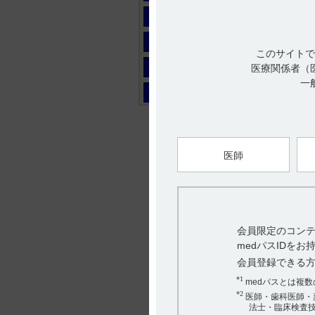
マ
ヤ
このサイトで
ラ
医療関係者（
一
ワ
医師
会員限定のコンテ
medパスIDを
会員登録できる
*1
medパスとは複
*2
医師・歯科医師・
法士・臨床検査