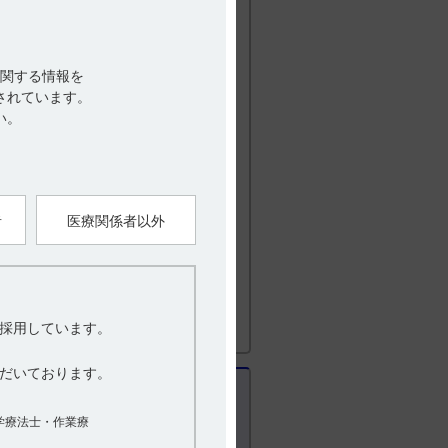
ータを含む） （引用2、3、4）
関する情報を
されています。
い。
（78/314例）、10mg群
者
医療関係者以外
/319例）、傾眠1.3%（4/319例）、
疲労3.2%（10/314例）、10mg群では傾
4例）であった。
た。試験期間中、死亡例はなかった。
10mg群26例に認められ、主な有害事象
、筋痙縮、記憶障害、異常な夢、不安、不
採用しています。
転性めまい、上腹部痛、疲労、全身健康状
性関節症、浮動性めまい、頭痛、不眠
だいております。
学療法士・作業療