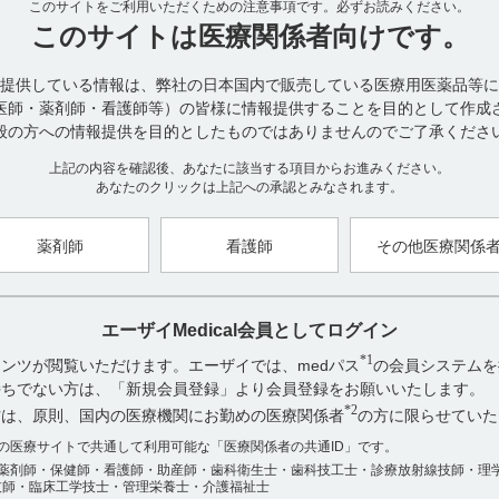
このサイトをご利用いただくための注意事項です。
必ずお読みください。
【関連情報】
このサイトは
医療関係者向けです。
■国際共同第III相プラセボ対照比較試験［国際共同303試験］（海外デ
提供している情報は、弊社の日本国内で販売している医療用医薬品等に
医師・薬剤師・看護師等）の皆様に情報提供することを目的として作成
般の方への情報提供を目的としたものではありませんのでご了承くださ
本試験における安全性
上記の内容を確認後、あなたに該当する項目からお進みください。
■投与第1期
あなたのクリックは上記への承認とみなされます。
副作用発現率は、プラセボ群13.8%（44/319例）、デエビゴ5mg群24.8%
29.0%（91/314例）であった。
薬剤師
看護師
その他医療関係
主な副作用は、プラセボ群では頭痛3.4%（11/319例）、異常な夢1.6%（5
デエビゴ5mg群では傾眠8.6%（27/314例）、頭痛3.8%（12/314例）、
眠12.7%（40/314例）、頭痛3.8%（12/314例）、疲労2.5%（8/31
重篤な副作用は、デエビゴ10mg群の1例（高度の注意力障害）であっ
エーザイMedical会員としてログイン
投与中止に至った有害事象は、プラセボ群12例、デエビゴ5mg群13例、
は、プラセボ群では頭痛、傾眠が各2例、企図的過量投与、食欲亢進
*1
ンツが閲覧いただけます。エーザイでは、medパス
の会員システムを
眠症、脱毛症、蕁麻疹が各1例、デエビゴ5mg群では傾眠が3例、回
お持ちでない方は、「新規会員登録」より会員登録をお願いいたします。
態低下、転倒、下肢骨折、心電図PR延長、筋骨格硬直、頚部痛、変形
*2
方は、原則、国内の医療機関にお勤めの医療関係者
の方に限らせていた
症、悪夢が各1例、10mg群では傾眠9例、悪夢4例、動悸2例
アンケート:ご意見をお聞かせください
であった。
数の医療サイトで共通して利用可能な「医療関係者の共通ID」です。
薬剤師・保健師・看護師・助産師・歯科衛生士・歯科技工士・診療放射線技師・理
役に立った
■投与第1期及び第2期（デエビゴ投与例の通算）
技師・臨床工学技士・管理栄養士・介護福祉士