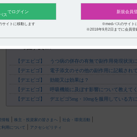
役に立たなかった
副作用発現率は、デエビゴ5mg群26.6%（119/447例）、10mg群29.7
主な副作用は、デエビゴ5mg群では傾眠8.3%（37/447例）、頭痛4.5%（2
でログイン
新規会員
例）、10mg群では傾眠13.3%（58/437例）、頭痛3.7%（16/437例）
重篤な副作用は、投与第1期で発現したデエビゴ10mg群の1例（高度
スのサイトに移動します
※medパスのサイト
亡例はなかった。
※2018年9月2日までに会員
投与中止に至った有害事象は、デエビゴ5mg群23例、10mg群41例に
群では傾眠7例、浮動性めまい、頭痛が各3例、10mg群では傾眠16例
各2例であった。
関連するQ&A
承認用法及び用量 は以下の通りです。（引用5）
「通常、成人にはレンボレキサントとして1日1回5mgを就寝直前に
【デエビゴ】 うつ病の併存の有無で副作用発現状況
するが、1日1回10mgを超えないこととする。」である。
【デエビゴ】 効能又は効果は？
【引用】
1)デエビゴ錠2.5mg・5mg・10mgインタビューフォーム 2024年12
【デエビゴ】 呼吸機能に及ぼす影響について教えて
意等）に関する項目 8．副作用 基礎疾患、合併症、重症度及び手術の
2)デエビゴ錠2.5mg・5mg・10mg総合製品情報概要 臨床成績4. 国
同303試験（海外データを含む）P14-16 (DVG1001FSG)
3)国際共同303試験（承認時評価資料）［DVG-0016］
4) K?rpp? M. et al.: Sleep. 43（9）, 1-11, 2020［DVG-0088］
業情報
株主・投資家の皆さまへ
社会・環境活動
〔利益相反：本論文の著者のうち7名は、エーザイ（株）の社員であ
ご利用について
アクセシビリティ
受領している者が含まれる。〕
.
5）デエビゴ錠2.5mg・5mg・10mg電子添文 2024年12月改訂（第3版）