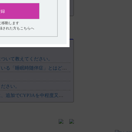
%（130/437例）であった。
0/447例）、疲労2.7%（12/447
登録
、疲労3.2%（14/437例）であった。
の注意力障害）であった。試験期間中、死
に移動します
登録された方もこちらへ
認められ、主な有害事象は、デエビゴ5mg
、悪夢4例、動悸、転倒、浮動性めまいが
経口投与する。なお、症状により適宜増減
について教えてください。
【デエビゴ】 電子添文のその他の副作用に記載されている「睡眠時随伴症」とはどのような症状ですか？
月改訂（第10版）VIII．安全性（使用上の注
ください。
有無等背景別の副作用発現頻度 P73
【デエビゴ】 デエビゴ5mg・10mgを服用している方に、追加でCYP3Aを中程度又は強力に阻害する薬剤を併用する...
際共同第III相プラセボ対照比較試験［国際共
る。著者にエーザイ（株）より資金提供を
 6. 用法及び用量