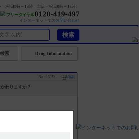
ン
（平日9時～18時 土日・祝日9時～17時）
0120-419-497
フリーダイヤル
インターネットでのお問い合わせ
検索
Drug Information
No : 15053
印刷
はかわりますか？
られた例数ですが、不安障害を併存する不