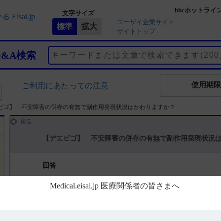
hhcホットライ
文字サイズ
エーザイ企業サイト
サイトトップ
Q&A検索
使用期限
ご利用にあたっての注意
ビゴ】 不安障害の併存の有無で副作用発現状況はかわりますか？
戻る
【デエビゴ】 不安障害の併存の有無で副作用発現状況
回答
国際共同第Ⅲ相プラセボ対照比較試験［国際共同303試験］では、限
眠症患者が含まれていました。
不安障害の有無別の副作用発現状況は以下のとおりです。（引用1）