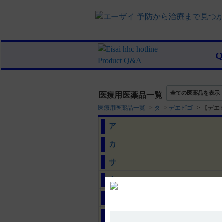
全ての医薬品を表示
医療用医薬品一覧
医療用医薬品一覧
>
タ
>
デエビゴ
>
【デエ
ア
カ
サ
タ
ナ
ハ