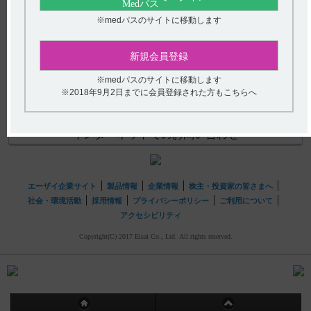
(選択してください)
※medパスのサイトに移動します
送信する
新規会員登録
hhcホットライン
※medパスのサイトに移動します
(平日9時〜18時 土日・祝日9時〜17時)
※2018年9月2日までに会員登録された方もこちらへ
フリーダイヤル
0120-419-497
インターネットでのお問い合わせ
エーザイ企業サイト
製品情報
企業情報
株主・投資家の皆さまへ
社会・環境活動
採用情報
プライバシーポリシー
ご利用について
アクセシビリティ
Copyright(C) 2017 Eisai Co., Ltd. All rights reserved.