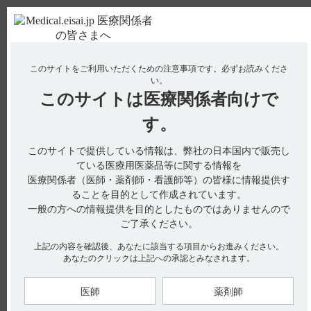
ＰＣ版
お電話はこちら
このサイトをご利用いただくための注意事項です。
必ずお読みくださ
使用期限検索
Drug Information
い。
このサイトは
医療関係者向けで
No : 15041
す。
【デエビゴ】 増量時に注意すべき副作用は？
このサイトで提供している情報は、弊社の日本国内で販売し
ている医療用医薬品等に関する情報を
電子添文には、増量時の注意点として以下の記載があります。
医療関係者（医師・薬剤師・看護師等）の皆様に情報提供す
ることを目的として作成されています。
7. 用法及び用量に関連する注意（引用1）
一般の方への情報提供を目的としたものではありませんので
7.1 効果不十分により、やむを得ず通常用量を超えて増量する
ご了承ください。
場合には、1日1回10mgまでとすること。
なお、通常用量を超えて増量する場合には、傾眠等の副作用が
増加することがあるので、患者の状態を十分に観察しながら慎
上記の内容を確認後、あなたに該当する項目からお進みください。
重に投与することとし、症状の改善に伴って減量に努めるこ
あなたのクリックは上記への承認とみなされます。
と。
医師
薬剤師
【引用】