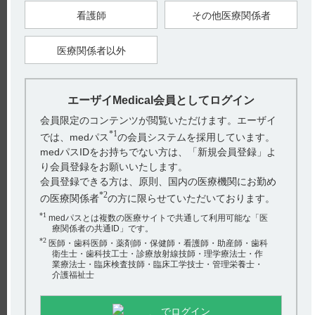
1）デエビゴ錠2.5mg・5mg・10mg電子添文 2024年12月改訂
（第3版） 7．用法及び用量に関連する注意 7.1
看護師
その他医療関係者
【更新年月】
2025年5月
医療関係者以外
エーザイMedical会員としてログイン
戻る
会員限定のコンテンツが閲覧いただけます。エーザイ
*1
では、medパス
の会員システムを採用しています。
medパスIDをお持ちでない方は、「新規会員登録」よ
関連するQ&A
り会員登録をお願いいたします。
会員登録できる方は、原則、国内の医療機関にお勤め
【レケンビ】 効能又は効果について教えてください。
*2
の医療関係者
の方に限らせていただいております。
【テオロング】 小児等への投与について教えてくださ
*1
medパスとは複数の医療サイトで共通して利用可能な「医
い。
療関係者の共通ID」です。
*2
医師・歯科医師・薬剤師・保健師・看護師・助産師・歯科
【デエビゴ】 2.5mgや10mgからの投与は可能ですか？
衛生士・歯科技工士・診療放射線技師・理学療法士・作
業療法士・臨床検査技師・臨床工学技士・管理栄養士・
介護福祉士
【デエビゴ】 効果発現時間は？
アンケート:ご意見をお聞かせください
【デエビゴ】 他の睡眠薬と併用できますか？
でログイン