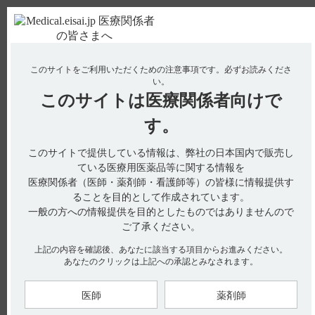
ＰＣ版
お電話はこちら
このサイトをご利用いただくための注意事項です。
必ずお読みくださ
使用期限検索
Drug Information
い。
このサイトは
医療関係者向けで
No : 15037
【デエビゴ】 授乳婦へ投与できますか？ 服用後
す。
どのくらい空けたら授乳できますか？
このサイトで提供している情報は、弊社の日本国内で販売し
ている医療用医薬品等に関する情報を
医療関係者（医師・薬剤師・看護師等）の皆様に情報提供す
電子添文には、授乳婦の投与について以下の記載があります。
ることを目的として作成されています。
9.特定の背景を有する患者に関する注意
9.6 授乳婦（引用1）
一般の方への情報提供を目的としたものではありませんので
治療上の有益性及び母乳栄養の有益性を考慮し、授乳の継続又
ご了承ください。
は中止を検討すること。健康成人に10mgを経口投与した時に
母乳中へ移行することが認められており、相対的乳児投与量
（RID）は2％未満であった。
上記の内容を確認後、あなたに該当する項目からお進みください。
あなたのクリックは上記への承認とみなされます。
また、インタビューフォームには、授乳婦に関する項目の解説
として以下の記載があります。（引用2）
米国にてPMR（Post Marketing Requirement；市販後要求事項）
医師
薬剤師
として、授乳への影響を評価するための臨床試験を実施し、ヒ
ト母乳中へのレンボレキサントの移行性について検討した。