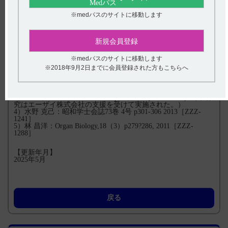
利用されてきている指標である。授乳期の母親への投薬に関す
る参考書として活用されている 『Medications and Mothers'
※medパスのサイトに移動します
Milk』では、RIDが10％未満の薬物ではおおむね安全であると
の評価ができることが紹介されている。（引用5）
新規会員登録
【引用】
※medパスのサイトに移動します
1）デエビゴ錠2.5mg・5mg・10mg電子添文 2024年12月（第3
※2018年9月2日までに会員登録された方もこちらへ
版） 9.特定の背景を有する患者に関する注意 9.6 授乳婦
2）デエビゴ錠2.5mg・5mg・10mgインタビューフォーム 2024
年12月改訂(第10版) VIII. 安全性（使用上の注意等）に関する
項目6．特定の背景を有する患者に関する注意（6）授乳婦
3）Rawal,S. Br.J.Clin.Pharmacol. p1-6,2023［DVG-0241］（本研
究はエーザイ株式会社の支援を受けて実施された。）
4）水野 克己：昭和学士会誌73巻 4号 p301-306 2013［ZZZ-
1241］
5）林 昌洋：Organ Biology,18（3）p279?286, 2011［ZZZ-
1288］
【更新年月】
2025年5月
戻る