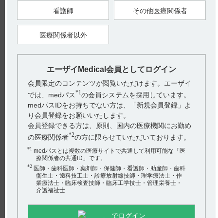
試験は、8人の健康な授乳中の成人女性を対象に、本剤の母乳
中への移行量および相対的乳児投与量（relative infant dose：
看護師
その他医療関係者
RID）を推定することを主要評価項目として実施した。本剤
10mg単回投与後から10日目までに回収した母乳中のレンボレ
キサントの平均累積分泌量は0.0174mgであり、投与量の0.2％
以下であった。また、乳児の標準体重を6kgとした場合のRID
医療関係者以外
は1.96％と算出された。（引用3）
なお、実際に母乳で育てられた乳児に対するレンボレキサント
の影響、レンボレキサントの母乳産生への影響、または母親に
連続投与した場合の乳児の曝露に関するデータは無い。
エーザイMedical会員としてログイン
なお、一般的に、半減期の約5倍の時間（血漿中濃度は1／32）
が経過すれば、母体から薬剤は消失したと考えられます。（引
会員限定のコンテンツが閲覧いただけます。エーザイ
用4）
*1
では、medパス
の会員システムを採用しています。
medパスIDをお持ちでない方は、「新規会員登録」よ
【関連情報】
RIDについて、インタビューフォームには以下の記載がありま
り会員登録をお願いいたします。
す。（引用2）
会員登録できる方は、原則、国内の医療機関にお勤め
【参考】相対的乳児投与量（relative infant dose：RID）
薬剤の母乳中への移行性を評価する指標の1種である。
*2
の医療関係者
の方に限らせていただいております。
RIDは乳児が母乳を介して摂取する薬剤の用量と、その薬剤の
母親の摂取量を比較した指標であり、乳児の薬剤摂取量（体重
*1
medパスとは複数の医療サイトで共通して利用可能な「医
当たり）が母親への薬剤投与量（体重当たり）の何％に相当す
療関係者の共通ID」です。
るかを示した計算値である。
*2
医師・歯科医師・薬剤師・保健師・看護師・助産師・歯科
衛生士・歯科技工士・診療放射線技師・理学療法士・作
業療法士・臨床検査技師・臨床工学技士・管理栄養士・
介護福祉士
RIDは上記の式で計算され、体重換算された値であるため、母
親に投与された薬物が哺乳児にどの程度摂取されるかについて
でログイン
感覚的に把握しうることから、薬物と母乳に関する論文で広く