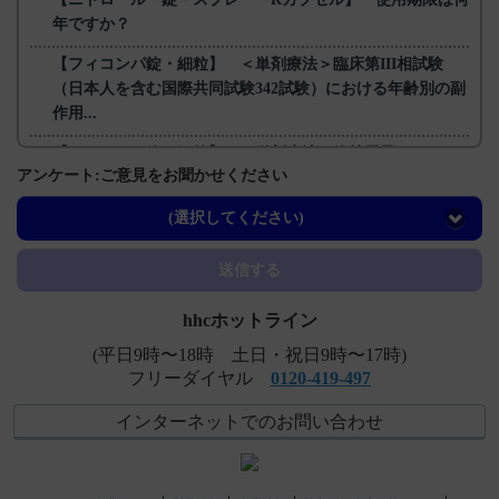
年ですか？
【フィコンパ錠・細粒】 ＜単剤療法＞臨床第III相試験
（日本人を含む国際共同試験342試験）における年齢別の副
作用...
【フィコンパ錠・細粒】 ＜単剤療法＞維持用量を4mg～
アンケート:ご意見をお聞かせください
とした根拠を教えてください。
【エクフィナ】 包装単位について教えてください。
(選択してください)
【フィコンパ錠・細粒】 ＜単剤療法＞用法及び用量の設
送信する
定根拠、最高用量を8mgに設定した根拠を教えてくださ
い。
hhcホットライン
(平日9時〜18時 土日・祝日9時〜17時)
フリーダイヤル
0120-419-497
インターネットでのお問い合わせ