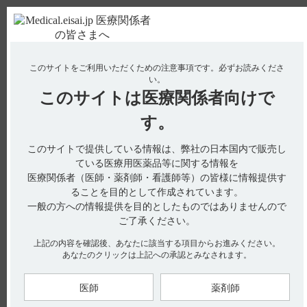
ＰＣ版
お電話はこちら
このサイトをご利用いただくための注意事項です。
必ずお読みくださ
使用期限検索
Drug Information
い。
このサイトは
医療関係者向けで
No : 14821
【フィコンパ錠・細粒】 ＜単剤療法＞2mgや6mg
す。
での有効性・安全性を検討していますか？
このサイトで提供している情報は、弊社の日本国内で販売し
【フィコンパ錠・細粒】
ている医療用医薬品等に関する情報を
医療関係者（医師・薬剤師・看護師等）の皆様に情報提供す
＜単剤療法＞2mgや6mgでの有効性・安全性を検討しています
ることを目的として作成されています。
か？
一般の方への情報提供を目的としたものではありませんので
ご了承ください。
単剤療法の用法及び用量は、部分発作を有する未治療のてんか
上記の内容を確認後、あなたに該当する項目からお進みください。
ん患者を対象とした臨床第III相試験（342試験）の成績を踏ま
あなたのクリックは上記への承認とみなされます。
えて設定しました。（引用1、2）
342試験は、4mg、8mgの有効性・安全性を評価することを目的
にした試験のため、2mg、6mgでの有効性・安全性は検討して
医師
薬剤師
いません。