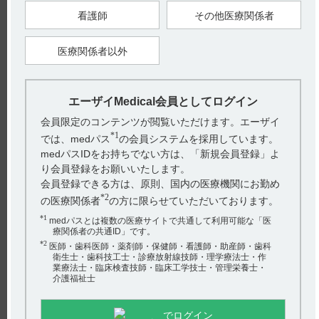
【関連情報】
総合製品情報概要には、342試験の投与方法に関して以下の記
看護師
その他医療関係者
載があります。
・目的（引用3、4）
部分発作を有する未治療のてんかん患者に対するペランパネル
医療関係者以外
4mg～8mg の単剤治療の有効性及び安全性を検討する。
・投与方法
本試験は、多施設共同、オープン、非対象の単群試験であり、
観察期、治療期（漸増期、治療維持期）及び継続投与期及びフ
ォローアップ期から構成された。
エーザイMedical会員としてログイン
会員限定のコンテンツが閲覧いただけます。エーザイ
*1
評価項目
では、medパス
の会員システムを採用しています。
有効性評価項目
medパスIDをお持ちでない方は、「新規会員登録」よ
●主要評価項目
4mg治療維持期26週間における部分発作に対する完全発作消失
り会員登録をお願いいたします。
（seizure free）割合
会員登録できる方は、原則、国内の医療機関にお勤め
●副次評価項目（主なもの）
・4又は8mg治療維持期26週間における部分発作に対する完全
*2
の医療関係者
の方に限らせていただいております。
発作消失（seizure free）割合
・治療維持期開始から初回の発作発現までの期間
*1
medパスとは複数の医療サイトで共通して利用可能な「医
・治療維持期開始から治験中止までの期間
療関係者の共通ID」です。
●探索的評価項目（主なもの）
*2
治療維持期26週間における部分発作に対する発作型別の完全発
医師・歯科医師・薬剤師・保健師・看護師・助産師・歯科
作消失（seizure free）割合（サブグループ解析）
衛生士・歯科技工士・診療放射線技師・理学療法士・作
●その他の評価項目（主なもの）
業療法士・臨床検査技師・臨床工学技士・管理栄養士・
・治療維持期26週間における部分発作に対するベースライン発
介護福祉士
＊
作回数別の完全発作消失（seizure free）割合
（サブグループ解析）
＊事前規定した解析計画には含まれていないが、審査過程にお
でログイン