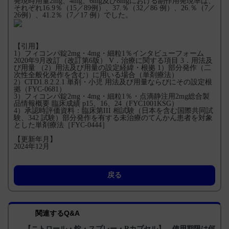
発現時用量2mg、4mg、6mg及び8mgにおける副作用発現率は、
それぞれ16.9％（15／89例）、37.％（32／86 例）、26.％（7／
26例）、41.2％（7／17 例）でした。
【引用】
1）フィコンパ錠2mg・4mg・細粒1％インタビューフォーム
2020年9月改訂（改訂第6版） V．治療に関する項目 3．用法及
び用量 （2）用法及び用量の設定経緯・根拠 1）部分発作（二
次性全般化発作を含む）に用いる場合（単剤療法）
2）CTD1.8.2.2.1 単剤・小児 用法及び用量ならびにその設定根
拠（FYC-0681）
3）フィコンパ錠2mg・4mg・細粒1％・点滴静注用2mg総合製
品情報概要 臨床成績 p15、16、24（FYC1001KSG）
4）承認時評価資料：臨床第III 相試験（日本を含む国際共同試
験、342 試験）部分発作を有する未治療のてんかん患者を対象
とした単剤療法［FYC-0444］
【更新年月】
2024年12月
戻る
関連するQ&A
【ニトロール・錠・スプレー・Rカプセル】 使用期限は何