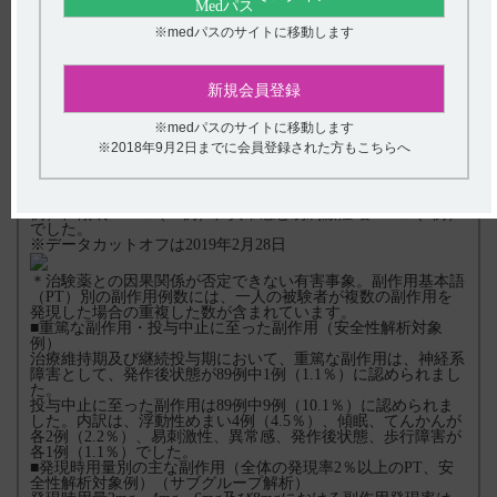
いて照会事項に対する回答として提出し、評価された項目であ
る。
※medパスのサイトに移動します
・治療維持期26週間における部分発作に対する年齢別の完全発
作消失（seizure free）割合（サブグループ解析）
安全性評価項目
有害事象、臨床検査（血液生化学検査、血液学的検査、尿検
新規会員登録
査）、バイタルサイン、体重、12 誘導心電図及び身体所見
安全性
※medパスのサイトに移動します
※
■副作用一覧（安全性解析対象例、データカットオフ
時点）
※2018年9月2日までに会員登録された方もこちらへ
*
治療期及び継続投与期において、副作用
は89例中50例
（56.2％）に認められました。
主な副作用（発現率3％以上）は、浮動性めまい32.％（29
例）、傾眠11.2％（10例）、異常感と易刺激性 各3.4％（3例）
でした。
※データカットオフは2019年2月28日
＊治験薬との因果関係が否定できない有害事象。副作用基本語
（PT）別の副作用例数には、一人の被験者が複数の副作用を
発現した場合の重複した数が含まれています。
■重篤な副作用・投与中止に至った副作用（安全性解析対象
例）
治療維持期及び継続投与期において、重篤な副作用は、神経系
障害として、発作後状態が89例中1例（1.1％）に認められまし
た。
投与中止に至った副作用は89例中9例（10.1％）に認められま
した。内訳は、浮動性めまい4例（4.5％）、傾眠、てんかんが
各2例（2.2％）、易刺激性、異常感、発作後状態、歩行障害が
各1例（1.1％）でした。
■発現時用量別の主な副作用（全体の発現率2％以上のPT、安
全性解析対象例）（サブグループ解析）