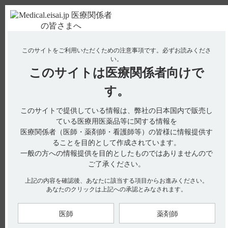
ＰＣ版
お電話はこちら
このサイトをご利用いただくための注意事項です。
必ずお読みくださ
使用期限検索
Drug Information
い。
このサイトは
医療関係者向けで
No : 13085
【フィコンパ錠・細粒】 脳内への移行性につい
す。
て、教えてください。
このサイトで提供している情報は、弊社の日本国内で販売し
【フィコンパ錠・細粒】
ている医療用医薬品等に関する情報を
医療関係者（医師・薬剤師・看護師等）の皆様に情報提供す
脳内への移行性について、教えてください。
ることを目的として作成されています。
一般の方への情報提供を目的としたものではありませんので
ご了承ください。
※非臨床試験におけるぺランパネルの脳内移行性を評価してい
るものであり、ヒトでも同様の脳内移行性を示すものではな
上記の内容を確認後、あなたに該当する項目からお進みください。
い。
あなたのクリックは上記への承認とみなされます。
※脳内移行性がフィコンパの有効性を直接的に示すものではな
い。
インタビューフォームには、血液－脳関門の通過性に関して以
医師
薬剤師
下の記載があります。
血液－脳関門通過性（引用1）