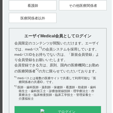
＜参考：ラット＞
看護師
その他医療関係者
14
雄白色ラットに
C-ペランパネル（1mg／kg）を経口投与後、3
週間にわたり血液及び組織試料を採取し、放射能濃度を測定し
た。その結果、投与1 時間後の大脳では142±26ng eq.／g、小脳
医療関係者以外
では140±29ng eq.／g であった。また、投与1時間後の血漿中放
射能濃度は、212±21ng eq.／mLであった。（引用2）
製品情報概要には、血漿中濃度推移と脳内移行に関して以下の
記載があります。（引用3）
エーザイMedical会員としてログイン
ペランパネルの中枢神経系への浸透性を評価するために、雄マ
ウスおよびラットにおいて脳／血漿濃度比を評価した。
脳内における比率は、マウスおよびラットでそれぞれ1.06およ
会員限定のコンテンツが閲覧いただけます。エーザイ
び1.14であった。さらに、マウスの脳脊髄液（CSF）濃度と非
*1
では、medパス
の会員システムを採用しています。
結合血漿濃度比は1.14 であった。（引用4）
medパスIDをお持ちでない方は、「新規会員登録」よ
り会員登録をお願いいたします。
会員登録できる方は、原則、国内の医療機関にお勤め
試験概要
ペランパネルの中枢神経系への浸透性を評価するために、マウ
*2
の医療関係者
の方に限らせていただいております。
スに3mg／kg のペランパネルを経□投与した際の60分後の脳／
血漿濃度比、マウスに0.5mg／kgのペランパネルを腹腔内投与
*1
medパスとは複数の医療サイトで共通して利用可能な「医
した際の20分後の脳脊髄液／非結合血漿濃度比、ラットに
療関係者の共通ID」です。
10mg／kg のペランパネルを経口投与した際の30分後の脳／血
漿濃度比を評価した。
*2
医師・歯科医師・薬剤師・保健師・看護師・助産師・歯科
衛生士・歯科技工士・診療放射線技師・理学療法士・作
6．用法及び用量（引用5）
業療法士・臨床検査技師・臨床工学技士・管理栄養士・
■ 部分発作（二次性全般化発作を含む）に用いる場合
介護福祉士
［単剤療法］
通常、成人及び4歳以上の小児にはペランパネルとして1日1回
2mgの就寝前経口投与より開始し、その後2週間以上の間隔を
あけて2mgずつ漸増する。維持用量は1 日1 回4～8mgとする。
でログイン