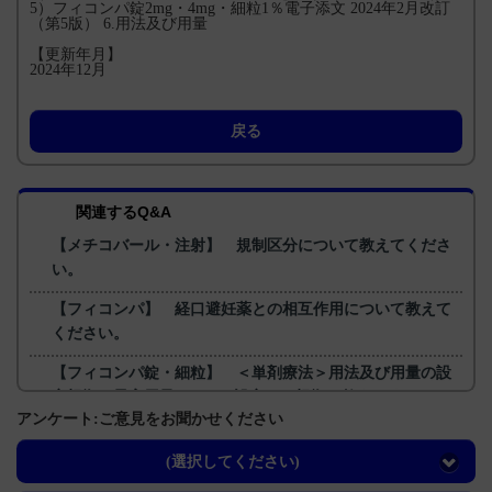
5）フィコンパ錠2mg・4mg・細粒1％電子添文 2024年2月改訂
（第5版） 6.用法及び用量
【更新年月】
2024年12月
戻る
関連するQ&A
【メチコバール・注射】 規制区分について教えてくださ
い。
【フィコンパ】 経口避妊薬との相互作用について教えて
ください。
【フィコンパ錠・細粒】 ＜単剤療法＞用法及び用量の設
定根拠、最高用量を8mgに設定した根拠を教えてくださ
アンケート:ご意見をお聞かせください
い。
【フィコンパ】 適正使用ガイドの、記憶・学習への影響
(選択してください)
に関する記載について教えてください。