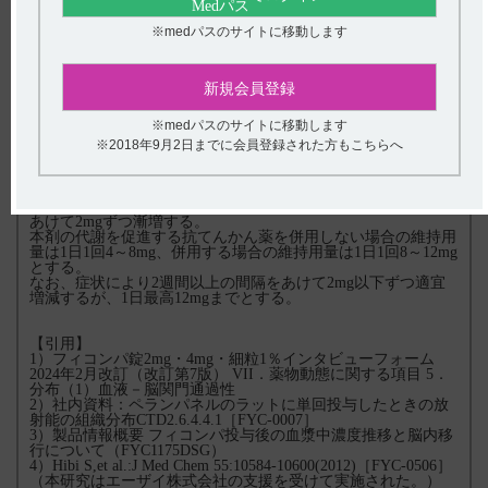
なお、症状により2週間以上の間隔をあけて2mg以下ずつ適宜
増減するが、1日最高8mgまでとする。
※medパスのサイトに移動します
［併用療法］
通常、成人及び12歳以上の小児にはペランパネルとして1日1回
2mgの就寝前経口投与より開始し、その後1週間以上の間隔を
新規会員登録
あけて2mgずつ漸増する。
本剤の代謝を促進する抗てんかん薬を併用しない場合の維持用
※medパスのサイトに移動します
量は1日1回4～8mg、併用する場合の維持用量は1日1回8～12mg
とする。
※2018年9月2日までに会員登録された方もこちらへ
なお、症状により1 週間以上の間隔をあけて2mg以下ずつ適宜
増減するが、1 日最高12mgまでとする。
通常、4歳以上12歳未満の小児にはペランパネルとして1日1回
2mgの就寝前経口投与より開始し、その後2週間以上の間隔を
あけて2mgずつ漸増する。
本剤の代謝を促進する抗てんかん薬を併用しない場合の維持用
量は1日1回4～8mg、併用する場合の維持用量は1日1回8～12mg
とする。
なお、症状により2週間以上の間隔をあけて2mg以下ずつ適宜
増減するが、1日最高12mgまでとする。
【引用】
1）フィコンパ錠2mg・4mg・細粒1％インタビューフォーム
2024年2月改訂（改訂第7版） VII．薬物動態に関する項目 5．
分布（1）血液－脳関門通過性
2）社内資料：ペランパネルのラットに単回投与したときの放
射能の組織分布CTD2.6.4.4.1［FYC-0007］
3）製品情報概要 フィコンパ投与後の血漿中濃度推移と脳内移
行について（FYC1175DSG）
4）Hibi S,et al.:J Med Chem 55:10584-10600(2012)［FYC-0506］
（本研究はエーザイ株式会社の支援を受けて実施された。）