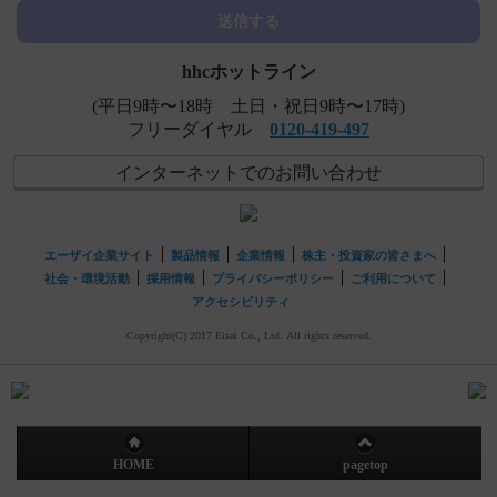
送信する
【フィコンパ錠・細粒】 ＜単剤療法＞維持用量を4mg～
とした根拠を教えてください。
hhcホットライン
(平日9時〜18時 土日・祝日9時〜17時)
フリーダイヤル
0120-419-497
インターネットでのお問い合わせ
エーザイ企業サイト
製品情報
企業情報
株主・投資家の皆さまへ
社会・環境活動
採用情報
プライバシーポリシー
ご利用について
アクセシビリティ
Copyright(C) 2017 Eisai Co., Ltd. All rights reserved.
HOME
pagetop