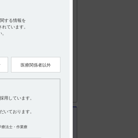
学療法と組み合わせて用いた際の本剤の
関する情報を
治療と組み合わせて用いた際の本剤に起
されています。
い。
）
第11版） VIII. 安全性（使用上の注意
者
医療関係者以外
採用しています。
だいております。
学療法士・作業療