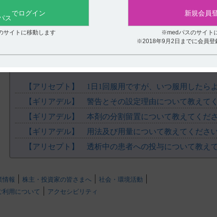
でログイン
新規会員
スのサイトに移動します
※medパスのサイト
※2018年9月2日までに会員
関連するQ&A
【アリセプト】 1日1回服用ですが、いつ服用したら
【ギリアデル】 警告とその設定理由について教えて
【ギリアデル】 本剤の分割留置について教えてくだ
【ギリアデル】 用法及び用量について教えてくださ
【アリセプト】 透析中の患者への投与について教え
業情報
株主・投資家の皆さまへ
社会・環境活動
ご利用について
アクセシビリティ
.