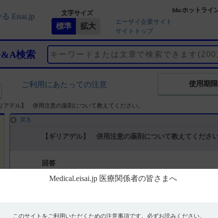
hhcホットライ
文字サイズ
エーザイ企業サイト
サイトトップ
Q&A検索
使用期限
ご利用にあたっての注意
リアデル】 併用注意の薬剤について教えてください。
戻る
【ギリアデル】 併用注意の薬剤について教えてくださ
回答
電子添文には併用注意の薬剤は設定されていません。（引用1）
インタビューフォームには併用注意に関する以下の記載があります。
このサイトをご利用いただくための注意事項です。
必ずお読みください。