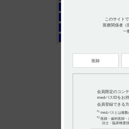
マ
ヤ
このサイトで
医療関係者（
ラ
一
ワ
医師
会員限定のコンテ
medパスIDを
会員登録できる
*1
medパスとは複
*2
医師・歯科医師・
法士・臨床検査