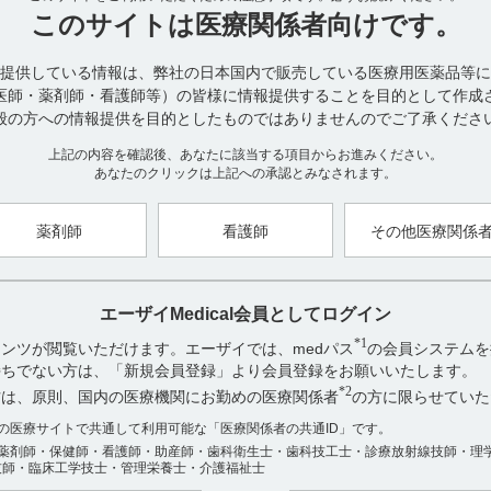
■併用注意とその理由（引用2）
このサイトは
医療関係者向けです。
設定されていない
（参考）
本剤と他薬剤との相互作用については十分には評価されていない。化
提供している情報は、弊社の日本国内で販売している医療用医薬品等に
短期と長期の毒性プロファイルは十分には調査されていない。放射線
医師・薬剤師・看護師等）の皆様に情報提供することを目的として作成
因する急性又は慢性の副作用は報告されていない。
般の方への情報提供を目的としたものではありませんのでご了承くださ
上記の内容を確認後、あなたに該当する項目からお進みください。
あなたのクリックは上記への承認とみなされます。
【引用】
1）ギリアデル脳内留置剤7.7mg 電子添付文書 2023年3月改訂（第1版
2)ギリアデル脳内留置剤7.7mg インタビューフォーム 2024年3月改訂（
薬剤師
看護師
その他医療関係
等）に関する項目 7．相互作用 （2）併用注意とその理由
【更新年月】
2024年9月
エーザイMedical会員としてログイン
*1
ンツが閲覧いただけます。エーザイでは、medパス
の会員システムを
お持ちでない方は、「新規会員登録」より会員登録をお願いいたします。
*2
方は、原則、国内の医療機関にお勤めの医療関係者
の方に限らせていた
アンケート:ご意見をお聞かせください
数の医療サイトで共通して利用可能な「医療関係者の共通ID」です。
役に立った
薬剤師・保健師・看護師・助産師・歯科衛生士・歯科技工士・診療放射線技師・理
役に立たなかった
技師・臨床工学技士・管理栄養士・介護福祉士