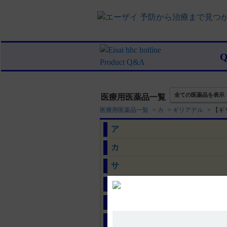
全ての医薬品を表示
医療用医薬品一覧
医療用医薬品一覧
>
カ
>
ギリアデル
>
【ギ
ア
カ
サ
タ
ナ
ハ