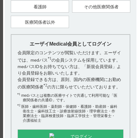
2. 室温で6 時間を経過した未開封の本剤
3. 再凍結後6ヵ月を経過した未開封の本剤
看護師
その他医療関係者
4. 本剤の留置時に使用した二重の手術用手袋の外側の手袋及び
その他廃材
医療関係者以外
【引用】
1) ギリアデル脳内留置剤7.7mg インタビューフォーム 2024年3
月改訂（第11版） X.管理的事項に関する項目 4.取り扱い上の
注意 (2)廃棄に関する注意
エーザイMedical会員としてログイン
【更新年月】
会員限定のコンテンツが閲覧いただけます。エーザイ
2024年9月
*1
では、medパス
の会員システムを採用しています。
medパスIDをお持ちでない方は、「新規会員登録」よ
戻る
り会員登録をお願いいたします。
会員登録できる方は、原則、国内の医療機関にお勤め
*2
の医療関係者
の方に限らせていただいております。
関連するQ&A
*1
medパスとは複数の医療サイトで共通して利用可能な「医
療関係者の共通ID」です。
【ギリアデル】 -15℃で保存する根拠について教えてくだ
*2
医師・歯科医師・薬剤師・保健師・看護師・助産師・歯科
さい。
衛生士・歯科技工士・診療放射線技師・理学療法士・作
業療法士・臨床検査技師・臨床工学技士・管理栄養士・
介護福祉士
【ギリアデル】 併用注意の薬剤について教えてくださ
い。
でログイン