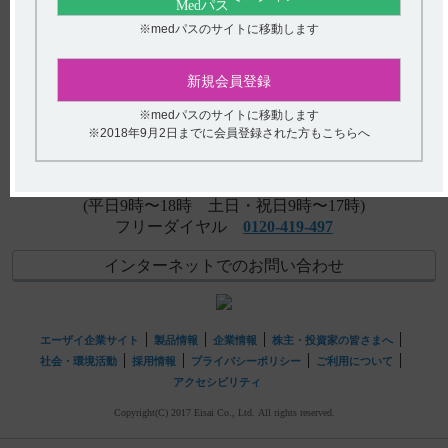
【アリセプト】 1日1回服用ですが、いつ服用したらよい
ですか。
※medパスのサイトに移動します
アンケート:ご意見をお聞かせください
【ギリアデル】 本剤の分割留置について教えてくださ
新規会員登録
い。
(選択してください)
※medパスのサイトに移動します
【グラケー】 効能又は効果について教えてください。
送信する
※2018年9月2日までに会員登録された方もこちらへ
hhcホットライン
(平日9時〜18時 土日・祝日9時〜17時)
フリーダイヤル
0120-419-497
インターネットでのお問い合わせ
エーザイ企業サイト
製品情報
企業情報
株主・投資家の皆さまへ
社会・環境活動
採用情報
プライバシーポリシー
ご利用について
アクセシビリティ
Copyright(C) 2017 Eisai Co., Ltd. All rights reserved.