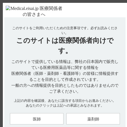
ＰＣ版
お電話はこちら
このサイトをご利用いただくための注意事項です。
必ずお読みくださ
使用期限検索
Drug Information
い。
このサイトは
医療関係者向けで
No : 1291
【ギリアデル】 本剤の廃棄に関する注意につい
す。
て教えてください。
このサイトで提供している情報は、弊社の日本国内で販売し
【ギリアデル】
ている医療用医薬品等に関する情報を
医療関係者（医師・薬剤師・看護師等）の皆様に情報提供す
本剤の廃棄に関する注意について教えてください。
ることを目的として作成されています。
一般の方への情報提供を目的としたものではありませんので
ご了承ください。
インタビューフォームには本剤の廃棄に関する注意に関して以
上記の内容を確認後、あなたに該当する項目からお進みください。
下の記載があります。
あなたのクリックは上記への承認とみなされます。
■廃棄に関する注意（引用1）
以下のように扱われた本剤及びその他廃材は、廃棄物専用容器
医師
薬剤師
に廃棄すること。
1 .開封後、脳内に留置する前に誤って本剤を落としたもの