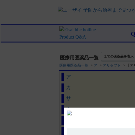
全ての医薬品を表示
医療用医薬品一覧
医療用医薬品一覧
>
ア
>
アリセプト
>
【ア
ア
カ
サ
タ
ナ
ハ