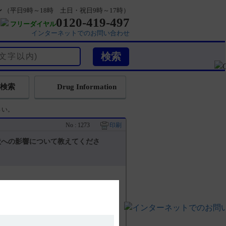
ン
（平日9時～18時 土日・祝日9時～17時）
0120-419-497
フリーダイヤル
インターネットでのお問い合わせ
検索
Drug Information
さい。
No : 1273
印刷
状への影響について教えてくださ
薬物治療を要する程度の錐体外路障害を有
向がみられていることから、重篤な症状