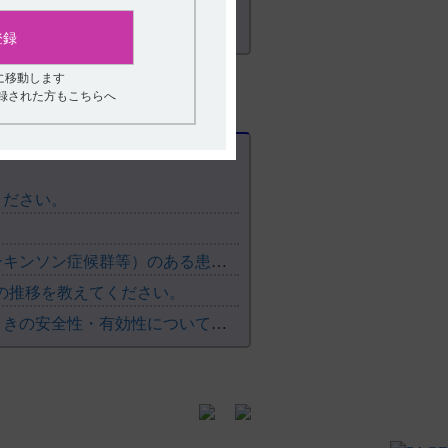
とした。
登録
者、脳卒中、脳腫瘍、統合失調症、てんか
伴う脳手術既往歴等の重大な神経・精神
に移動します
登録された方もこちらへ
MMSE10～26点、CDR0.5以上、改訂
朝、12週間経口投与し、下記項目にて評
g/日を投与し、その後5mg/日へ増量し
ください。
/日、さらにその後10mg/日へ増量し
い。
【アリセプト】 錐体外路障害（パーキンソン病、パーキンソン症候群等）のある患者への投与について教えてください。
※6
投与開始時からの変化量
、WMS-R注意/
及び認知機能変動）の投与開始時からの変
度の推移を教えてください。
【アリセプト・レビー小体型認知症】 長期投与したときの安全性・有効性について教えてください。
最終
病統一スケール） 等
群16/33例（48.5%）、10mg群16/37例
（8.8%）、下痢、心電図QT延長が各2
血圧上昇が各2例（5.7%）、5mg群で
ホキナーゼ増加、血圧上昇が各2例