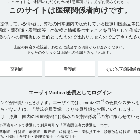
このサイトをご利用いただくための注意事項です。
に移行しないよう観察を十分に行い、症状に応じて減量又は中止など
必ずお読みください。
このサイトは
医療関係者向けです。
※１
レビー小体型認知症患者
を対象とするアリセプトの第II相、第II
て、安全性評価項目としてパーキンソン病統一スケール（UPDRS part I
提供している情報は、弊社の日本国内で販売している医療用医薬品等に
281例の副次的集計解析では、プラセボ群とアリセプト投与群（3mg、5mg、1
医師・薬剤師・看護師等）の皆様に情報提供することを目的として作成
（平均値±SE）は、プラセボ群（-0.2±0.7）、3mg群（-0.6±1.0）、5mg群
般の方への情報提供を目的としたものではありませんのでご了承くださ
あり、有意差は確認されませんでした（ｔ検定）。また、UPDRS part
均スコア（平均±SD）がプラセボ群（-0.1±0.2）より5mg群（-0.8±0.
上記の内容を確認後、あなたに該当する項目からお進みください。
定）、3mgと10mg群の固縮の項目や他の項目では有意差は確認され
あなたのクリックは上記への承認とみなされます。
RCT解析におけるUPDRS part IIIサブスケールスコアの第12週（L
薬剤師
看護師
その他医療関係
※1 CDLBガイドライン臨床診断基準に合致するprobable DLB患者
※2 UPDRS part III（Unified Parkinson's disease rating scal
パーキンソン病を総合的に評価する基準であり、part IIIは運動能力に
る。
エーザイMedical会員としてログイン
*1
ンツが閲覧いただけます。エーザイでは、medパス
の会員システムを
国内第Ⅱ相および国内第III相臨床試験の試験概要は以下の通りです。
お持ちでない方は、「新規会員登録」より会員登録をお願いいたします。
●試験概要：試験概要：レビー小体型認知症を対象とした国内第Ⅱ相
験、用量探索試験）（431試験）（引用3、4、5）
*2
方は、原則、国内の医療機関にお勤めの医療関係者
の方に限らせていた
目的：レビー小体型認知症（DLB）患者におけるアリセプトの有効性
アンケート:ご意見をお聞かせください
数の医療サイトで共通して利用可能な「医療関係者の共通ID」です。
試験デザイン：国内第Ⅱ相、多施設共同、プラセボ対照、二重盲検、
薬剤師・保健師・看護師・助産師・歯科衛生士・歯科技工士・診療放射線技師・理
役に立った
※3
対象：レビー小体型認知症患者
140例
技師・臨床工学技士・管理栄養士・介護福祉士
プラセボ群 35例、3mg群 35例、5mg群 33例、10mg群 37例