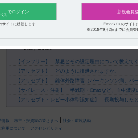
役に立たなかった
※4
有効性解析対象例
127例 安全性解析対象例 139例を解析対象例
でログイン
新規会員
なお、認知症発症の1年以上前にパーキンソン病と診断されている患
ん、正常圧水頭症、精神遅滞、意識消失を伴う頭部外傷、残存欠損を
疾患を合併している患者は除外した。
スのサイトに移動します
※medパスのサイト
※2018年9月2日までに会員
※3：probable DLB（第1回国際ワークショップ版診断基準に基づく） 
版NPI-12 8点以上
※4 PPS
関連するQ&A
方法：観察期間（2週間）ののち、アリセプトまたはプラセボを1日1回
価した。なお、3mg投与群は3mg/日、5mg投与群は最初の2週間は3m
【インフリー】 禁忌とその設定理由について教えて
た。10mg投与群は最初の2週間は3mg/日を投与し、その後4週間は5mg
【アリセプト】 どのように排泄されますか。
た。
評価項目：本試験は探索的試験であり、主要評価項目は選択していな
※5
有効性評価項目： CIBIC-plus（全般的臨床症状評価）
、MMSEの
※6
集中力指標の合計得点の投与開始時からの変化量
、NPIｰ2（幻覚
【サイレース・注射】 半減期・Cmaxなど、血中濃
※5
化量、NPI個別項目の投与開始時からの変化量
※5：投与開始時、12週、最終 ※6：投与開始時、投与4、8、12週、
安全性評価項目：有害事象、副作用、UPDRS partIII（パーキンソン
副作用：プラセボ群15/34例（44.1%）、3mg群16/35例（45.7%）、5mg
業情報
株主・投資家の皆さまへ
社会・環境活動
（43.2%）に認められた。主な副作用は、プラセボ群では尿中血陽性3例
ご利用について
アクセシビリティ
例（5.9%）、3mg群では徘徊癖、血中クレアチンホスホキナーゼ増加、
.
は下痢3例（9.1%）、パーキンソニズム、便秘、血中クレアチンホス