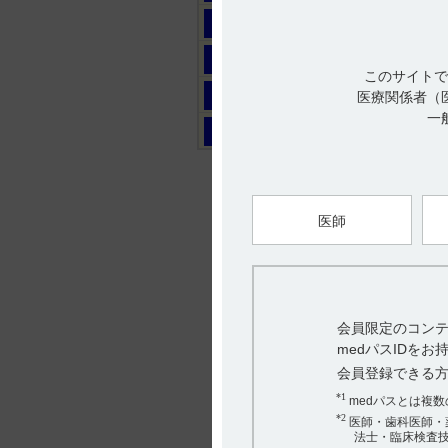
マ
ヤ
このサイトで
ラ
医療関係者（
一
ワ
医師
会員限定のコンテ
medパスIDを
会員登録できる
*1
medパスとは複
*2
医師・歯科医師・
法士・臨床検査