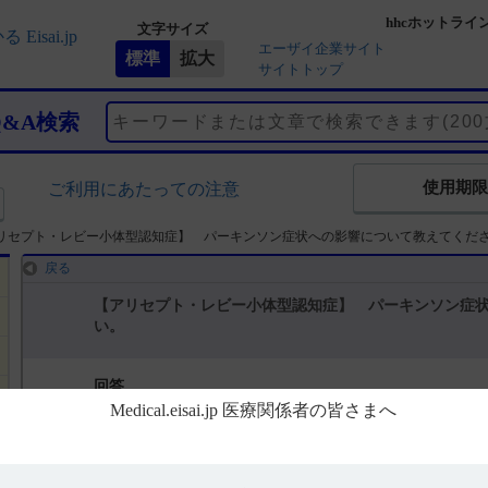
hhcホットライ
文字サイズ
エーザイ企業サイト
サイトトップ
Q&A検索
使用期限
ご利用にあたっての注意
リセプト・レビー小体型認知症】 パーキンソン症状への影響について教えてくだ
戻る
【アリセプト・レビー小体型認知症】 パーキンソン症
い。
回答
電子添文「8. 重要な基本的注意」に以下の記載があります。（引用1）
8.1 レビー小体型認知症では、日常生活動作が制限される、あるいは
する場合、本剤の投与により、錐体外路障害悪化の発現率が高まる傾