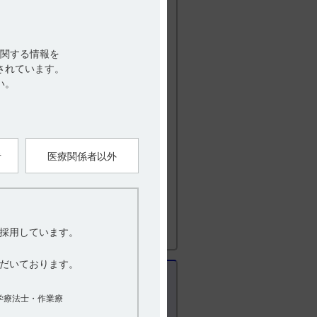
適切な処置を行うこと。
I相プラセボ対照二重盲検比較試験におい
※2
II
）の変化が検討されました。合計
関する情報を
0mg）のUPDRS part IIIの変化
されています。
（-1.2±0.7）、10mg群（-0.2±0.7）で
い。
 IIIのサブスケールスコアでは、固縮の平
2）で有意に減少しましたが（p=0.030,t検
ていません（ｔ検定）。（引用2）
OCF）変化（引用2より作図）
者
医療関係者以外
e part III）：パーキンソン病統一スケール
関する検査14項目を0～4の5段階で評価す
採用しています。
臨床試験（プラセボ対照二重盲検比較試
だいております。
及び安全性を探索的に検討した。
無作為化、並行群間比較試験
学療法士・作業療