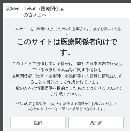
ＰＣ版
お電話はこちら
このサイトをご利用いただくための注意事項です。
必ずお読みくださ
使用期限検索
Drug Information
い。
このサイトは
医療関係者向けで
No : 1261
【ギリアデル】 -15℃で保存する根拠について教
す。
えてください。
このサイトで提供している情報は、弊社の日本国内で販売し
【ギリアデル】
ている医療用医薬品等に関する情報を
医療関係者（医師・薬剤師・看護師等）の皆様に情報提供す
-15℃で保存する根拠について教えてください。
ることを目的として作成されています。
一般の方への情報提供を目的としたものではありませんので
ご了承ください。
インタビューフォームには-15℃で保存する根拠に関する以下
上記の内容を確認後、あなたに該当する項目からお進みください。
の記載があります。
あなたのクリックは上記への承認とみなされます。
■製剤の各種条件下における安定性
長期保存試験及び上昇させた温度での試験（引用1）
医師
薬剤師