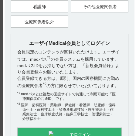
看護師
その他医療関係者
【引用】
1) ギリアデル脳内留置剤7.7mg インタビューフォーム 2024年3
月改訂（第11版） IV．製剤に関する項目 6．製剤の各種条件下
医療関係者以外
における安定性 （1）長期保存試験及び上昇させた温度での試
験
【更新年月】
2024年9月
エーザイMedical会員としてログイン
会員限定のコンテンツが閲覧いただけます。エーザイ
*1
では、medパス
の会員システムを採用しています。
戻る
medパスIDをお持ちでない方は、「新規会員登録」よ
り会員登録をお願いいたします。
会員登録できる方は、原則、国内の医療機関にお勤め
*2
関連するQ&A
の医療関係者
の方に限らせていただいております。
*1
medパスとは複数の医療サイトで共通して利用可能な「医
【ギリアデル】 併用注意の薬剤について教えてくださ
療関係者の共通ID」です。
い。
*2
医師・歯科医師・薬剤師・保健師・看護師・助産師・歯科
衛生士・歯科技工士・診療放射線技師・理学療法士・作
【ギリアデル】 保管方法について教えてください。
業療法士・臨床検査技師・臨床工学技士・管理栄養士・
介護福祉士
【アリセプト】 1日1回服用ですが、いつ服用したらよい
ですか。
でログイン