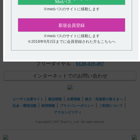
【ギリアデル】 警告とその設定理由について教えてくだ
アンケート:ご意見をお聞かせください
※medパスのサイトに移動します
さい。
(選択してください)
【チョコラA・筋注】 有効成分の一般名について教えてく
新規会員登録
ださい。
送信する
※medパスのサイトに移動します
※2018年9月2日までに会員登録された方もこちらへ
hhcホットライン
(平日9時〜18時 土日・祝日9時〜17時)
フリーダイヤル
0120-419-497
インターネットでのお問い合わせ
エーザイ企業サイト
製品情報
企業情報
株主・投資家の皆さまへ
社会・環境活動
採用情報
プライバシーポリシー
ご利用について
アクセシビリティ
Copyright(C) 2017 Eisai Co., Ltd. All rights reserved.