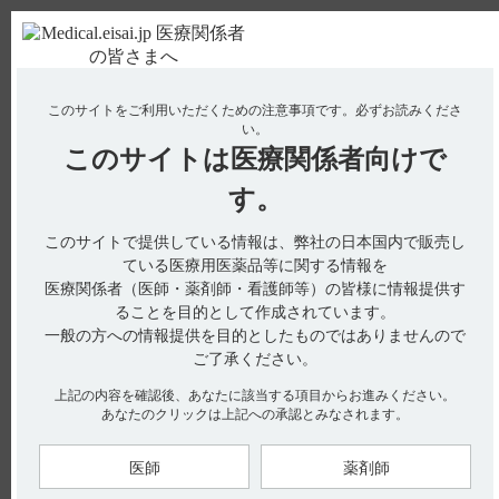
ＰＣ版
お電話はこちら
このサイトをご利用いただくための注意事項です。
必ずお読みくださ
使用期限検索
Drug Information
い。
このサイトは
医療関係者向けで
No : 1158
【ルネスタ】 車の運転者への服薬指導はどのよ
す。
うにすればいいですか。
このサイトで提供している情報は、弊社の日本国内で販売し
【ルネスタ】
ている医療用医薬品等に関する情報を
医療関係者（医師・薬剤師・看護師等）の皆様に情報提供す
車の運転者への服薬指導はどのようにすればいいですか。
ることを目的として作成されています。
一般の方への情報提供を目的としたものではありませんので
ご了承ください。
ルネスタを服用する患者には、自動車の運転など危険を伴う機
械の操作をしないようご指導ください。
上記の内容を確認後、あなたに該当する項目からお進みください。
自動車運転について、電子添文に以下の記載があります。（引
あなたのクリックは上記への承認とみなされます。
用1）
8. 重要な基本的注意
8.2 本剤の影響が翌朝以降に及び、眠気、注意力・集中力・反
医師
薬剤師
射運動能力等の低下が起こることがあるので、自動車の運転な
ど危険を伴う機械の操作に従事させないよう注意すること。