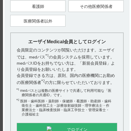
看護師
その他医療関係者
また、インタビューフォームに重要な基本的注意の設定理由に
ついて以下の記載あります。（引用2）
5. 重要な基本的注意とその理由
8.2 本剤は投与翌日の持ち越し効果が少なく、外国臨床試験で
医療関係者以外
自動車運転技能に影響を及ぼさないことが確認されているが、
本剤の影響が翌朝以降に及び、眠気、注意力・集中力・反射運
動能力等の低下が起こる可能性があることから、自動車の運転
など危険を伴う機械の操作に従事させないよう指導が必要であ
る。
エーザイMedical会員としてログイン
会員限定のコンテンツが閲覧いただけます。エーザイ
【引用】
*1
1)ルネスタ錠1mg・錠2mg・錠3mg電子添文 2022年7月改訂（第
では、medパス
の会員システムを採用しています。
1版） 8. 重要な基本的注意 8.2
medパスIDをお持ちでない方は、「新規会員登録」よ
2)ルネスタ錠1mg・錠2mg・錠3mgインタビューフォーム 2022
年9月改訂（第11版） VIII. 安全性（使用上の注意等）に関する
り会員登録をお願いいたします。
項目 5. 重要な基本的注意とその理由
会員登録できる方は、原則、国内の医療機関にお勤め
【更新年月】
*2
の医療関係者
の方に限らせていただいております。
2022年12月
*1
medパスとは複数の医療サイトで共通して利用可能な「医
療関係者の共通ID」です。
*2
医師・歯科医師・薬剤師・保健師・看護師・助産師・歯科
戻る
衛生士・歯科技工士・診療放射線技師・理学療法士・作
業療法士・臨床検査技師・臨床工学技士・管理栄養士・
介護福祉士
関連するQ&A
でログイン