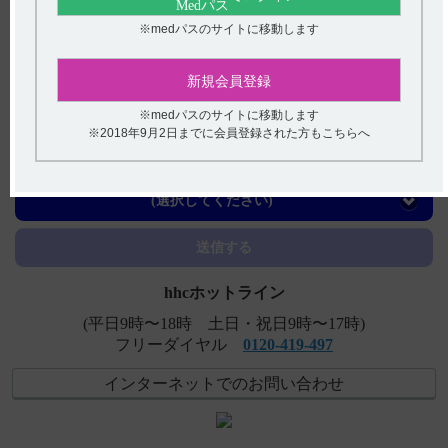
【ケアラム】 一包化に関する情報はありますか？
※medパスのサイトに移動します
【レンビマ・甲状腺癌】 気管及び食道への出血の危険性
を伴う腫瘍浸潤を認める患者への投与について教えてくだ
新規会員登録
さい。
※medパスのサイトに移動します
【ネオフィリン・注・注PL・注点滴用バッグ】 使用期限
※2018年9月2日までに会員登録された方もこちらへ
は何年ですか？
アンケート:ご意見をお聞かせください
【レンビマ】 腎障害及び蛋白尿の副作用について教えて
ください。
(選択してください)
【デタントール】 警告の内容とその理由について教えて
送信する
ください。
hhcホットライン
(平日9時〜18時 土日・祝日9時〜17時)
フリーダイヤル
0120-419-497
インターネットでのお問い合わせ