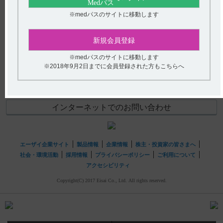
【クリアクター】 有効成分、規格の種類、性状、添加物
※medパスのサイトに移動します
(選択してください)
などを教えてください。
送信する
新規会員登録
※medパスのサイトに移動します
hhcホットライン
※2018年9月2日までに会員登録された方もこちらへ
(平日9時〜18時 土日・祝日9時〜17時)
フリーダイヤル
0120-419-497
インターネットでのお問い合わせ
エーザイ企業サイト
製品情報
企業情報
株主・投資家の皆さまへ
社会・環境活動
採用情報
プライバシーポリシー
ご利用について
アクセシビリティ
Copyright(C) 2017 Eisai Co., Ltd. All rights reserved.