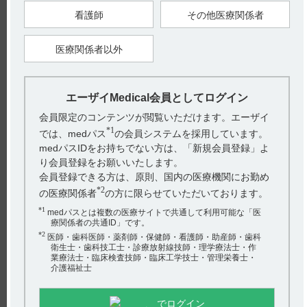
【引用】
1）ルネスタ錠1mg・錠2mg・錠3mg電子添文 2022年7月改訂
看護師
その他医療関係者
（第1版） 18. 薬効薬理 18.1 作用機序
2）Hanson S. M. et al.：J. Med. Chem., 2008；51（22）：7243-
7252 ［LUN-0024］
医療関係者以外
3）社内資料：GABA
受容体サブタイプ発現細胞における
A
GABA誘発電流増強作用 CTD 2.6.2.2.2 ［LUN-0025］
【更新年月】
2022年12月
エーザイMedical会員としてログイン
会員限定のコンテンツが閲覧いただけます。エーザイ
戻る
*1
では、medパス
の会員システムを採用しています。
medパスIDをお持ちでない方は、「新規会員登録」よ
り会員登録をお願いいたします。
関連するQ&A
会員登録できる方は、原則、国内の医療機関にお勤め
*2
の医療関係者
の方に限らせていただいております。
【ケイツーＮ静注】 副作用について教えてください。
*1
medパスとは複数の医療サイトで共通して利用可能な「医
【デエビゴ】 投薬期間制限はありますか？
療関係者の共通ID」です。
*2
医師・歯科医師・薬剤師・保健師・看護師・助産師・歯科
【ルネスタ】 作用時間でいうと何に分類されるのです
衛生士・歯科技工士・診療放射線技師・理学療法士・作
業療法士・臨床検査技師・臨床工学技士・管理栄養士・
か？
介護福祉士
【ルネスタ】 他の睡眠薬と併用について教えてくださ
い。
アンケート:ご意見をお聞かせください
でログイン