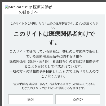
ＰＣ版
お電話はこちら
このサイトをご利用いただくための注意事項です。
必ずお読みくださ
使用期限検索
Drug Information
い。
このサイトは
医療関係者向けで
No : 1151
す。
【ルネスタ】 作用機序は？
【ルネスタ】
このサイトで提供している情報は、弊社の日本国内で販売し
ている医療用医薬品等に関する情報を
作用機序は？
医療関係者（医師・薬剤師・看護師等）の皆様に情報提供す
ることを目的として作成されています。
一般の方への情報提供を目的としたものではありませんので
ご了承ください。
本剤は、ラセミ体であるゾピクロンの一方のエナンチオマー
（（S）-エナンチオマー）であり、ゾピクロンの薬理活性の大
部分を有する製剤です。
上記の内容を確認後、あなたに該当する項目からお進みください。
エスゾピクロンは中枢神経系のGABA
受容体複合体のベンゾ
A
あなたのクリックは上記への承認とみなされます。
ジアゼピン結合部位に結合し、GABAによる塩化物イオンの神
経細胞内への流入を促進することにより、GABAの作用を増強
するものと考えられます。（引用1、2、3）
医師
薬剤師