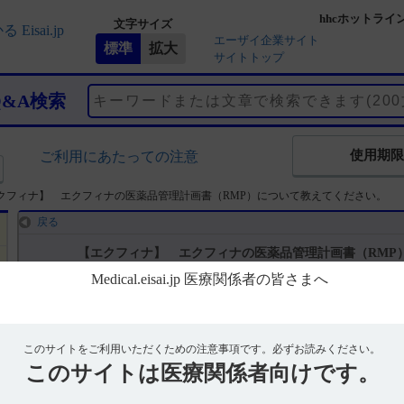
hhcホットライ
文字サイズ
エーザイ企業サイト
サイトトップ
Q&A検索
使用期限
ご利用にあたっての注意
クフィナ】 エクフィナの医薬品管理計画書（RMP）について教えてください。
戻る
【エクフィナ】 エクフィナの医薬品管理計画書（RMP
回答
エクフィナは、承認条件として医薬品リスク管理計画書（RMP）の策
このサイトをご利用いただくための注意事項です。
必ずお読みください。
このサイトは
医療関係者向けです。
エーザイの医療関係者向けサイトMedical.jp エクフィナの製品ペー
（RMP）について掲載しております。