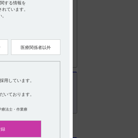
関する情報を
されています。
い。
ジにリンクします）
者
医療関係者以外
採用しています。
だいております。
学療法士・作業療
登録