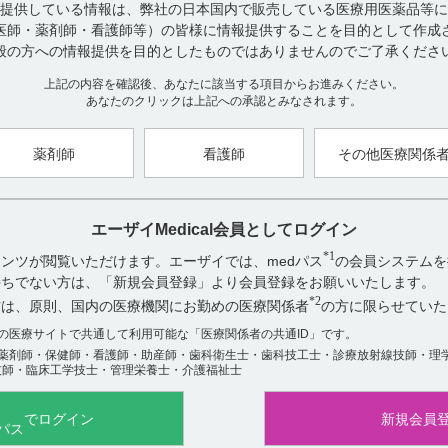
提供している情報は、弊社の日本国内で販売している医療用医薬品等に
また、リスク最小化資材（RMP 資材）もございます。
医師・薬剤師・看護師等）の皆様に情報提供することを目的として作成
・適正使用ガイド
般の方への情報提供を目的としたものではありませんのでご了承くださ
・エクフィナ錠による治療を受ける患者さんおよびご家族へ
上記の内容を確認後、あなたに該当する項目からお進みください。
弊社HP よりご確認いただけます。
あなたのクリックは上記への承認とみなされます。
（エクフィナの製品ペー
こちらから
薬剤師
看護師
その他医療関係
【作成年月】
2019 年11 月
エーザイMedical会員としてログイン
アンケート:ご意見をお聞かせください
*1
ンツが閲覧いただけます。エーザイでは、medパス
の会員システムを
お持ちでない方は、「新規会員登録」より会員登録をお願いいたします。
役に立った
*2
方は、原則、国内の医療機関にお勤めの医療関係者
の方に限らせていた
役に立たなかった
数の医療サイトで共通して利用可能な「医療関係者の共通ID」です。
薬剤師・保健師・看護師・助産師・歯科衛生士・歯科技工士・診療放射線技師・理
技師・臨床工学技士・管理栄養士・介護福祉士
でログイン
新規会員