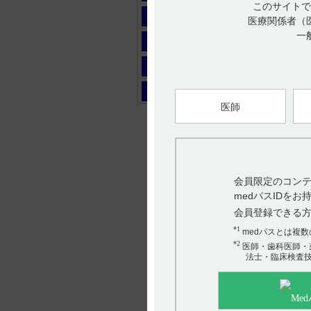
このサイトで
マ
医療関係者（
一
ヤ
ラ
ワ
医師
会員限定のコンテ
medパスIDを
会員登録できる
*1
medパスとは複
*2
医師・歯科医師・
法士・臨床検査