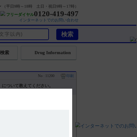
ン
（平日9時～18時 土日・祝日9時～17時）
0120-419-497
フリーダイヤル
インターネットでのお問い合わせ
検索
Drug Information
No : 11200
印刷
）について教えてください。
定、実施が義務付けられております。
ジに、医薬品リスク管理計画書