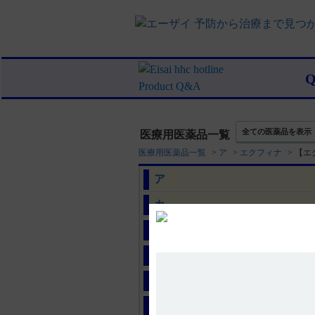
全ての医薬品を表示
医療用医薬品一覧
医療用医薬品一覧
>
ア
>
エクフィナ
>
【エ
ア
カ
サ
タ
ナ
ハ