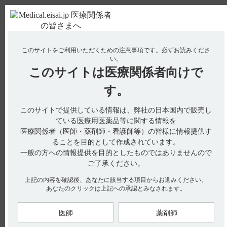
ＰＣ版
お電話はこちら
このサイトをご利用いただくための注意事項です。
必ずお読みくださ
使用期限検索
Drug Information
い。
このサイトは
医療関係者向けで
No : 11190
【エクフィナ】 医師要件や施設要件はあります
す。
か？
このサイトで提供している情報は、弊社の日本国内で販売し
【エクフィナ】
ている医療用医薬品等に関する情報を
医療関係者（医師・薬剤師・看護師等）の皆様に情報提供す
医師要件や施設要件はありますか？
ることを目的として作成されています。
一般の方への情報提供を目的としたものではありませんので
ご了承ください。
エクフィナ錠の投与において、医師要件や施設要件は設定され
ておりません。
上記の内容を確認後、あなたに該当する項目からお進みください。
あなたのクリックは上記への承認とみなされます。
【関連情報】
本剤により治療するにあたっての注意事項として、適正使用ガ
イドには、網膜に関する疾患について
以下の記載がございます。
医師
薬剤師
「網膜に関連のある疾患の有無に関わらず、エクフィナ錠の投
与により網膜に関連する疾患が発現