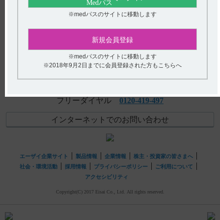
【エクフィナ】 投与開始時や投与中に必要な検査はあり
アンケート:ご意見をお聞かせください
※medパスのサイトに移動します
ますか？
(選択してください)
【エクフィナ】 悪性症候群の症状と対処法について教え
新規会員登録
てください。
送信する
※medパスのサイトに移動します
※2018年9月2日までに会員登録された方もこちらへ
hhcホットライン
(平日9時〜18時 土日・祝日9時〜17時)
フリーダイヤル
0120-419-497
インターネットでのお問い合わせ
エーザイ企業サイト
製品情報
企業情報
株主・投資家の皆さまへ
社会・環境活動
採用情報
プライバシーポリシー
ご利用について
アクセシビリティ
Copyright(C) 2017 Eisai Co., Ltd. All rights reserved.