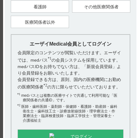
する可能性があるので、十分に対応できる眼科医と連携のもと
看護師
その他医療関係者
に使用してください。」（引用 2）
【引用】
1）エクフィナ錠 50mg 添付文書 2019 年 11 月改訂（第 2 版）
医療関係者以外
2）エクフィナ錠の適正使用のために 適正使用ガイド 2. 本剤に
より治療するにあたっての注意事項
p12（DI-J-772）
【作成年月】
エーザイMedical会員としてログイン
2019年 11 月
会員限定のコンテンツが閲覧いただけます。エーザイ
*1
では、medパス
の会員システムを採用しています。
戻る
medパスIDをお持ちでない方は、「新規会員登録」よ
り会員登録をお願いいたします。
会員登録できる方は、原則、国内の医療機関にお勤め
*2
の医療関係者
の方に限らせていただいております。
関連するQ&A
*1
medパスとは複数の医療サイトで共通して利用可能な「医
【ケイツーＮ静注】 規制区分について教えてください。
療関係者の共通ID」です。
*2
医師・歯科医師・薬剤師・保健師・看護師・助産師・歯科
【エクフィナ】 選択的ノルアドレナリン再取り込み阻害
衛生士・歯科技工士・診療放射線技師・理学療法士・作
剤と併用できますか？
業療法士・臨床検査技師・臨床工学技士・管理栄養士・
介護福祉士
【エクフィナ】 ミダゾラムとの相互作用について、教え
てください。
でログイン