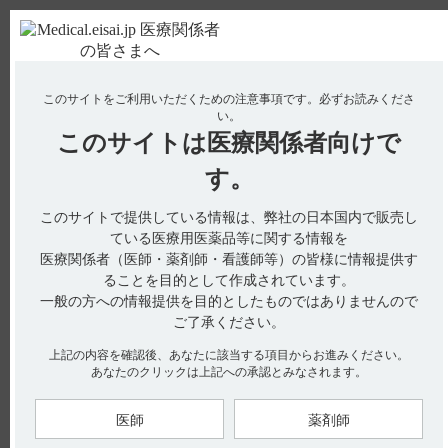
ＰＣ版
お電話はこちら
このサイトをご利用いただくための注意事項です。
必ずお読みくださ
使用期限検索
Drug Information
い。
このサイトは
医療関係者向けで
No : 11152
【エクフィナ】 悪性症候群の症状と対処法につ
す。
いて教えてください。
このサイトで提供している情報は、弊社の日本国内で販売し
ている医療用医薬品等に関する情報を
医療関係者（医師・薬剤師・看護師等）の皆様に情報提供す
電子添文には、悪性症候群の症状と対処法に関して以下の記載
ることを目的として作成されています。
があります。
11. 副作用
一般の方への情報提供を目的としたものではありませんので
11.1 重大な副作用
ご了承ください。
11.1.5 悪性症候群（頻度不明）（引用1）
急激な減量又は中止により、高熱、意識障害、高度の筋硬直、
不随意運動、血清CK上昇等があらわれるおそれがある。この
上記の内容を確認後、あなたに該当する項目からお進みください。
ような症状が認められた場合には、体温冷却及び補液等の全身
あなたのクリックは上記への承認とみなされます。
管理とともに、適切な処置を行うこと。
【関連情報】
医師
薬剤師
厚生労働省の重篤副作用疾患別対応マニュアルには、悪性症候
群に関して以下の記載があります。