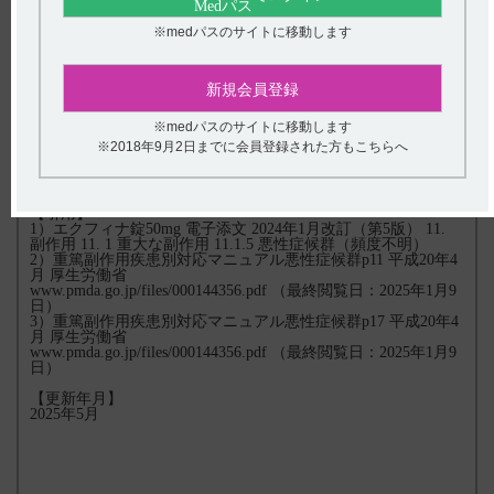
薬物療法は筋弛緩薬であるダントロレンナトリウムが第一選択
薬であり、適応がある。ドパミン作動薬である、ブロモクリプ
※medパスのサイトに移動します
チンの併用が効果があると報告されているが、我が国での適応
はない。
精神症状が顕著である場合には、抗不安薬の短期での併用が効
新規会員登録
果的である。抗不安薬は筋弛緩作用を有するので、悪性症候群
の症状軽減にも役立つ。精神症状が増悪した症例で、電気痙攣
療法が悪性症候群と精神症状の双方に有効であったとする報告
※medパスのサイトに移動します
もある。症状改善後の抗精神病薬の再投与については、低用量
※2018年9月2日までに会員登録された方もこちらへ
から開始し、再発の有無を確認しながら慎重に継続、あるいは
増量する。
【引用】
1）エクフィナ錠50mg 電子添文 2024年1月改訂（第5版） 11.
副作用 11. 1 重大な副作用 11.1.5 悪性症候群（頻度不明）
2）重篤副作用疾患別対応マニュアル悪性症候群p11 平成20年4
月 厚生労働省
www.pmda.go.jp/files/000144356.pdf （最終閲覧日：2025年1月9
日）
3）重篤副作用疾患別対応マニュアル悪性症候群p17 平成20年4
月 厚生労働省
www.pmda.go.jp/files/000144356.pdf （最終閲覧日：2025年1月9
日）
【更新年月】
2025年5月