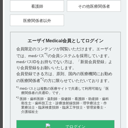
■臨床症状（引用2）
看護師
その他医療関係者
精神神経用薬服用、あるいは悪性症候群を惹起しうる薬物の服
用下の、急性の発熱や意識障害、錐体外路症状（筋強剛、振
戦、ジストニア、構音障害、嚥下障害、流涎など）、自律神経
症状（発汗、頻脈・動悸、血圧の変動、尿閉など）、他にミオ
医療関係者以外
クローヌス、呼吸不全などを認める。
重症例では、骨格筋組織の融解を併発、進行し血中および尿中
ミオグロビンが高値となり、腎障害を来たし急性腎不全に至る
こともある。また代謝性アシドーシスやDIC にいたることもあ
る。体温は通常38 度を越えるが、微熱で推移する場合もある
エーザイMedical会員としてログイン
ので、発熱の程度だけを診断・治療の目安にすべきではない。
筋強剛は程度の軽重も含めてほとんどの症例に認められる。意
会員限定のコンテンツが閲覧いただけます。エーザイ
識障害は認められないものもあれば、せん妄や昏睡を呈するも
*1
のもある。意識障害は、もちろん全身状態とも関連する。症例
では、medパス
の会員システムを採用しています。
によっては、原疾患の精神疾患が増悪し昏迷状態、緊張病状態
medパスIDをお持ちでない方は、「新規会員登録」よ
に至ることもある。
原因医薬品による特徴は知られていない。非定型抗精神病薬に
り会員登録をお願いいたします。
より惹起された悪性症候群では、症状が比較的穏やかであると
会員登録できる方は、原則、国内の医療機関にお勤め
いう見解もあるが、これはさらに症例の集積による検証が必要
であろう。
*2
の医療関係者
の方に限らせていただいております。
■治療方法（引用3）
まず、悪性症候群の早期発見が肝要である。悪性症候群の潜在
*1
medパスとは複数の医療サイトで共通して利用可能な「医
的致死可能性を考慮した場合、発症可能性のマージンは広く取
療関係者の共通ID」です。
るべきであろう。発症が認められるか、あるいは発症が強く疑
*2
医師・歯科医師・薬剤師・保健師・看護師・助産師・歯科
われる場合には速やかに原因医薬品を中止する。症状がごく軽
微な場合には、退薬症候群を考慮し、段階的な服用中止も可能
衛生士・歯科技工士・診療放射線技師・理学療法士・作
である。
業療法士・臨床検査技師・臨床工学技士・管理栄養士・
これと同時に必要な臨床検査を行い、臨床症状、検査データを
介護福祉士
観察・追跡する。患者の全身状態に合わせて循環器・呼吸機能
をモニタリングしながら全身管理を行う。また必要に応じて体
液・電解質の補正を行う。発熱に対しては体表からの冷却を行
でログイン
う。発熱は中枢性であり、経口・経腸の解熱剤は効果が低い。