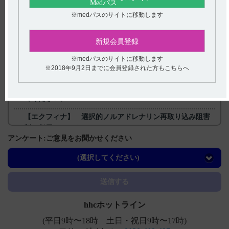
戻る
※medパスのサイトに移動します
新規会員登録
関連するQ&A
【エクフィナ】 50mgから減量できますか。50mgから増
※medパスのサイトに移動します
※2018年9月2日までに会員登録された方もこちらへ
量する場合漸増できますか。
【エクフィナ】 悪性症候群の症状と対処法について教え
てください。
【エクフィナ】 選択的ノルアドレナリン再取り込み阻害
剤と併用できますか？
アンケート:ご意見をお聞かせください
【エクフィナ】 代謝に関与する酵素（CYP）の分子種と
CYPへの影響について教えてください。
(選択してください)
【エクフィナ】 薬剤以外の禁忌について教えてくださ
送信する
い。
hhcホットライン
(平日9時〜18時 土日・祝日9時〜17時)