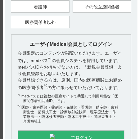
インタビューフォームには、交感神経刺激剤との相互作用に関
看護師
その他医療関係者
して以下の記載があります。
VIII. 安全性（使用上の注意等）に関する項目
相互作用
（2） 併用注意とその理由（引用2）
医療関係者以外
（解説）
交感神経刺激剤：交感神経刺激剤との併用により、MAO-B選
択性が低下した場合、交感神経刺激作用が増強され高血圧クリ
ーゼを含む血圧上昇が発現するおそれがあるため設定した。
エーザイMedical会員としてログイン
会員限定のコンテンツが閲覧いただけます。エーザイ
【引用】
*1
では、medパス
の会員システムを採用しています。
1）エクフィナ錠50mg電子添文 2024年1月改訂（第5版） 10. 相
互作用 10.2 併用注意
medパスIDをお持ちでない方は、「新規会員登録」よ
2）エクフィナ錠50mgインタビューフォーム 2024年1月改訂
り会員登録をお願いいたします。
（第5版） VIII.安全性（使用上の注意等）に関する項目 7.相互
作用 （2）併用注意とその理由
会員登録できる方は、原則、国内の医療機関にお勤め
*2
の医療関係者
の方に限らせていただいております。
【更新年月】
2025年5月
*1
medパスとは複数の医療サイトで共通して利用可能な「医
療関係者の共通ID」です。
*2
医師・歯科医師・薬剤師・保健師・看護師・助産師・歯科
衛生士・歯科技工士・診療放射線技師・理学療法士・作
業療法士・臨床検査技師・臨床工学技士・管理栄養士・
介護福祉士
でログイン