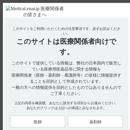
ＰＣ版
お電話はこちら
このサイトをご利用いただくための注意事項です。
必ずお読みくださ
使用期限検索
Drug Information
い。
このサイトは
医療関係者向けで
No : 11125
【エクフィナ】 脳内への移行性について教えて
す。
ください。
このサイトで提供している情報は、弊社の日本国内で販売し
【エクフィナ】
ている医療用医薬品等に関する情報を
医療関係者（医師・薬剤師・看護師等）の皆様に情報提供す
脳内への移行性について教えてください。
ることを目的として作成されています。
一般の方への情報提供を目的としたものではありませんので
ご了承ください。
動物試験でサフィナミドは血液－脳関門を通過することが示さ
れています。（引用1）
上記の内容を確認後、あなたに該当する項目からお進みください。
あなたのクリックは上記への承認とみなされます。
14
C-サフィナミドメシル酸塩を有色素ラットに静脈内投与した
定量的分布試験で、脳で高い放射能が検出されたことから、サ
フィナミドは血液－脳関門を通過することが示されました。
医師
薬剤師
（引用1、2）
また、サフィナミドを、マウス、ラット及びサルに経口投与し