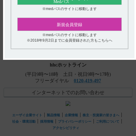
【ニトロール・Rカプセル】 禁忌とその設定理由について
※medパスのサイトに移動します
教えてください。
【レケンビ】 組成、性状について教えてください。
新規会員登録
アンケート:ご意見をお聞かせください
【エクフィナ】 妊婦や挙児希望の方への投与について教
※medパスのサイトに移動します
(選択してください)
※2018年9月2日までに会員登録された方もこちらへ
えてください。
送信する
hhcホットライン
(平日9時〜18時 土日・祝日9時〜17時)
フリーダイヤル
0120-419-497
インターネットでのお問い合わせ
エーザイ企業サイト
製品情報
企業情報
株主・投資家の皆さまへ
社会・環境活動
採用情報
プライバシーポリシー
ご利用について
アクセシビリティ