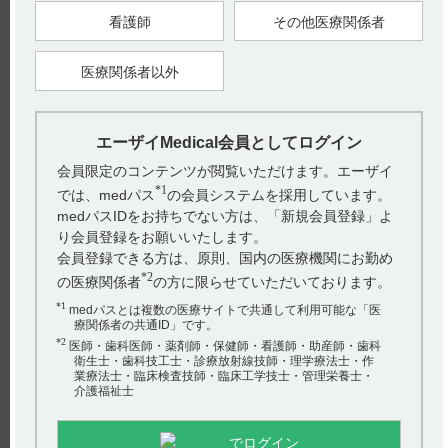
たとき、血漿中に対する脳での曝露量（脳及び血漿でのサフィ
ナミド総量）の比（AUC比）は8.8～16.0の範囲でした。（引用
看護師
その他医療関係者
1、3）
【引用】
医療関係者以外
1）エクフィナ錠50mgインタビューフォーム 2019年9月作成
（第1版） VII．薬物動態に関する項目 5．分布 （1）血液－脳
関門通過性
2）社内資料：ラット組織分布試験（2019年9月20日承認、
CTD2.6.4.4.4）［EQF-0042］
エーザイMedical会員としてログイン
3）社内資料：組織移行性試験（2019年9月20日承認、
CTD2.6.4.4.5）［EQF-0043］
会員限定のコンテンツが閲覧いただけます。エーザイ
*1
では、medパス
の会員システムを採用しています。
【作成年月】
2019年
11
月
medパスIDをお持ちでない方は、「新規会員登録」よ
り会員登録をお願いいたします。
会員登録できる方は、原則、国内の医療機関にお勤め
戻る
*2
の医療関係者
の方に限らせていただいております。
*1
medパスとは複数の医療サイトで共通して利用可能な「医
療関係者の共通ID」です。
関連するQ&A
*2
医師・歯科医師・薬剤師・保健師・看護師・助産師・歯科
衛生士・歯科技工士・診療放射線技師・理学療法士・作
【ワソラン】 投与にあたり注意することはありますか
業療法士・臨床検査技師・臨床工学技士・管理栄養士・
介護福祉士
（定期検査の実施など）？
【チョコラA・筋注】包装について教えてください。
でログイン