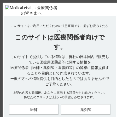
ＰＣ版
お電話はこちら
このサイトをご利用いただくための注意事項です。
必ずお読みくださ
使用期限検索
Drug Information
い。
このサイトは
医療関係者向けで
No : 11116
【エクフィナ】 投与開始時や投与中に必要な検
す。
査はありますか？
このサイトで提供している情報は、弊社の日本国内で販売し
【エクフィナ】
ている医療用医薬品等に関する情報を
医療関係者（医師・薬剤師・看護師等）の皆様に情報提供す
投与開始時や投与中に必要な検査はありますか？
ることを目的として作成されています。
一般の方への情報提供を目的としたものではありませんので
ご了承ください。
添付文書上、投与開始時や投与中に必須としている検査の設定
はありません。
上記の内容を確認後、あなたに該当する項目からお進みください。
なお、添付文書には、網膜に関連する疾患又はその既往のある
あなたのクリックは上記への承認とみなされます。
患者様は、視力・視野に関する症状の変化を定期的に観察する
よう記載しています。（引用1）
9．1．1網膜に関連する疾患又はその既往のある患者
医師
薬剤師
網膜変性、ぶどう膜炎、遺伝性網膜症又は重度の進行性糖尿病
網膜症のある患者、網膜への影響が生じるリスクが高いと考え