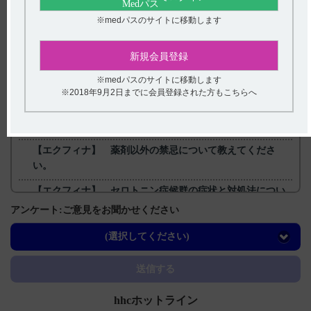
※medパスのサイトに移動します
戻る
新規会員登録
関連するQ&A
※medパスのサイトに移動します
※2018年9月2日までに会員登録された方もこちらへ
【エクフィナ】 効能又は効果について教えてください。
【エピレオプチマル】 食事の影響はありますか？
【エクフィナ】 薬剤以外の禁忌について教えてくださ
い。
【エクフィナ】 セロトニン症候群の症状と対処法につい
て教えてください。
アンケート:ご意見をお聞かせください
【エクフィナ】 自動車の運転はしてもいいですか？
(選択してください)
送信する
hhcホットライン