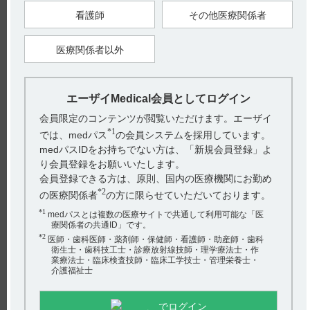
られる眼疾患の既往のある患者（遺伝性網膜疾患の家族歴、色
看護師
その他医療関係者
素性網膜炎、あらゆる活動性網膜症など）、及び白子症の患者
については、視力・視野に関する症状の変化を定期的に観察す
ること。当該患者は臨床試験では除外されている。（引用1）
医療関係者以外
該当する患者様への本剤の投与をご検討されている場合には、
視力・視野に関する症状の変化にご注意をお願いします。
【関連情報】
■合併症・既往歴等のある患者に関する注意の設定理由（引用
エーザイMedical会員としてログイン
2、3）
動物実験では、反復経口投与毒性試験（ラット）及びがん原性
会員限定のコンテンツが閲覧いただけます。エーザイ
試験（マウス及びラット）において、用量及び期間に依存した
*1
網膜変性が認められ、光曝露による増強がラットで確認されま
では、medパス
の会員システムを採用しています。
した。この変化はサルでは認められませんでした。ヒトにおい
medパスIDをお持ちでない方は、「新規会員登録」よ
て網膜への有害な作用は認められておらず、網膜に関連する疾
患又はその既往のある患者を対象とした臨床試験は実施してい
り会員登録をお願いいたします。
ないため、非臨床試験成績を踏まえ設定しました。
会員登録できる方は、原則、国内の医療機関にお勤め
【引用】
*2
の医療関係者
の方に限らせていただいております。
1）エクフィナ錠50mg添付文書 2019年9月作成（第1版） 9．
1．1網膜に関連する疾患又はその既往のある患者
*1
medパスとは複数の医療サイトで共通して利用可能な「医
2）社内資料：反復投与毒性試験等（2019年9月20日承認、
療関係者の共通ID」です。
CTD2.6.6.3、2.6.6.5）［EQF-0016］
*2
医師・歯科医師・薬剤師・保健師・看護師・助産師・歯科
3）エクフィナ錠50mg新医薬品の「使用上の注意」の解説 2019
年9月作成 9．1合併症・既往歴等のある患者
衛生士・歯科技工士・診療放射線技師・理学療法士・作
業療法士・臨床検査技師・臨床工学技士・管理栄養士・
介護福祉士
【作成年月】
2019年
11
月
でログイン