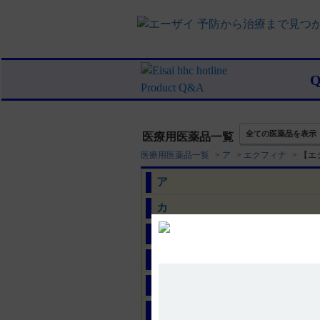
全ての医薬品を表示
医療用医薬品一覧
医療用医薬品一覧
>
ア
>
エクフィナ
>
【エ
ア
カ
サ
タ
ナ
ハ