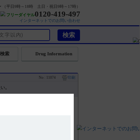
ン
（平日9時～18時 土日・祝日9時～17時）
0120-419-497
フリーダイヤル
インターネットでのお問い合わせ
検索
Drug Information
No : 11074
印刷
たい。
ージに、添付文書やインタビューフォーム等