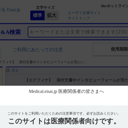
hhcホットライ
文字サイズ
エーザイ企業サイト
サイトトップ
Q&A検索
使用期限
ご利用にあたっての注意
クフィナ】 添付文書やインタビューフォームが見たい。
戻る
【エクフィナ】 添付文書やインタビューフォームが見
回答
エーザイの医療関係者向けサイトMedical.jp エクフィナの製品ペ
このサイトをご利用いただくための注意事項です。
必ずお読みください。
を掲載しております。
このサイトは
医療関係者向けです。
添付文書はこちらから