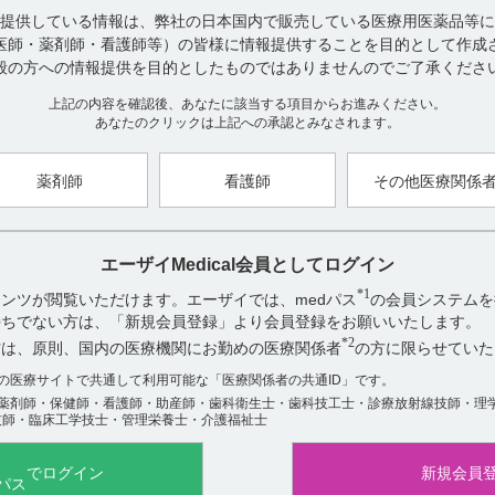
提供している情報は、弊社の日本国内で販売している医療用医薬品等に
インタビューフォームはこちらから
医師・薬剤師・看護師等）の皆様に情報提供することを目的として作成
般の方への情報提供を目的としたものではありませんのでご了承くださ
その他の資材はこちら（エクフィナの製品ページにリンクします）
上記の内容を確認後、あなたに該当する項目からお進みください。
お探しの資材が見つからない場合やご不明な点は、hhcホットライン（012
あなたのクリックは上記への承認とみなされます。
い。
薬剤師
看護師
その他医療関係
【作成年月】
2019年
月
11
エーザイMedical会員としてログイン
*1
ンツが閲覧いただけます。エーザイでは、medパス
の会員システムを
アンケート:ご意見をお聞かせください
お持ちでない方は、「新規会員登録」より会員登録をお願いいたします。
役に立った
*2
方は、原則、国内の医療機関にお勤めの医療関係者
の方に限らせていた
役に立たなかった
数の医療サイトで共通して利用可能な「医療関係者の共通ID」です。
薬剤師・保健師・看護師・助産師・歯科衛生士・歯科技工士・診療放射線技師・理
技師・臨床工学技士・管理栄養士・介護福祉士
でログイン
新規会員