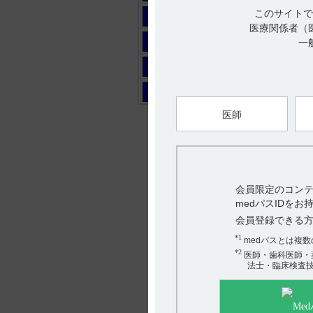
このサイトで
マ
医療関係者（
ヤ
一
ラ
ワ
医師
会員限定のコンテ
medパスIDを
会員登録できる
*1
medパスとは複
*2
医師・歯科医師・
法士・臨床検査