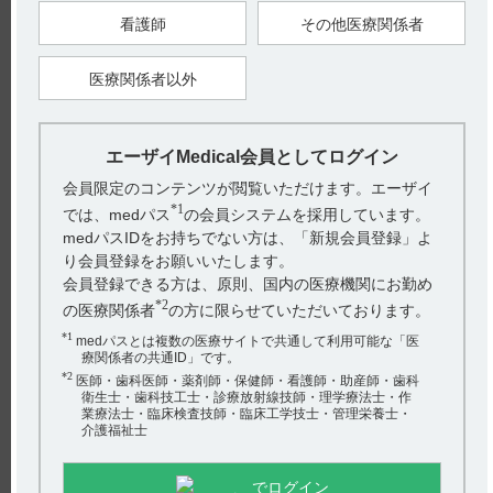
シートとしています。シートから取り出して保存したり分包し
たりせず、服薬時にシートから取り出すよう指導してくださ
看護師
その他医療関係者
い。
本剤を一包化した際の安定性については検討しておりません。
ご参考として、「無包装状態」の安定性試験結果をご紹介しま
す。
医療関係者以外
本剤を無包装状態とした場合の温度、湿度及び光条件下の安定
性は、下表またはインタビューフォームをご確認ください。
（引用3）
エーザイMedical会員としてログイン
電子添文の貯法に「室温保存」と記載しております。（引用
会員限定のコンテンツが閲覧いただけます。エーザイ
4）
*1
では、medパス
の会員システムを採用しています。
レンビマカプセル4mg及びレンビマカプセル10mg
medパスIDをお持ちでない方は、「新規会員登録」よ
り会員登録をお願いいたします。
医療機関へのご提供用の安定性データをご用意しております。
会員登録できる方は、原則、国内の医療機関にお勤め
*2
の医療関係者
の方に限らせていただいております。
24時間対応しております「AIホットライン」（チャットボッ
ト）をご利用ください。
*1
medパスとは複数の医療サイトで共通して利用可能な「医
療関係者の共通ID」です。
AIホットラインはこちらから
*2
医師・歯科医師・薬剤師・保健師・看護師・助産師・歯科
衛生士・歯科技工士・診療放射線技師・理学療法士・作
業療法士・臨床検査技師・臨床工学技士・管理栄養士・
介護福祉士
口頭での説明も承っております。ご希望の場合は、hhcホット
ライン（0120-419-497）にお問い合わせください。
でログイン