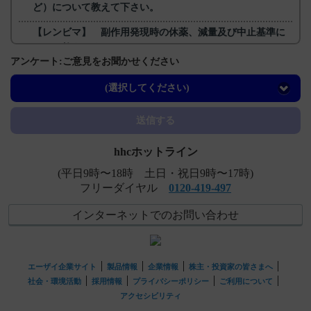
ど）について教えて下さい。
【レンビマ】 副作用発現時の休薬、減量及び中止基準に
ついて教えてください。
アンケート:ご意見をお聞かせください
【フィコンパ】 一包化に関する情報はありますか？
(選択してください)
【コアテック】 他剤との配合変化に関する情報はありま
すか？
送信する
hhcホットライン
(平日9時〜18時 土日・祝日9時〜17時)
フリーダイヤル
0120-419-497
インターネットでのお問い合わせ
エーザイ企業サイト
製品情報
企業情報
株主・投資家の皆さまへ
社会・環境活動
採用情報
プライバシーポリシー
ご利用について
アクセシビリティ