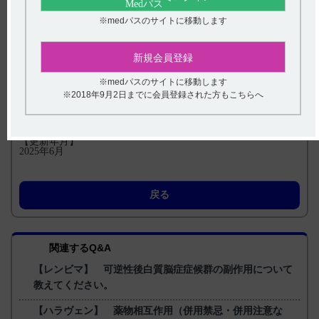
【引用】
※medパスのサイトに移動します
1）レンビマカプセル4mg･10mg電子添文 2024年2月改訂（第5
版） 14.適用上の注意 14.1 薬剤交付時の注意 14.1.2
2）【甲状腺癌】レンビマカプセル4mg・10mg適正にご使用い
ただくためのガイドブック IV.Q&A Q18 ｐ
新規会員登録
94（LEN1002ISG）
3）レンビマカプセル4mg･10mgインタビューフォーム 2024年
※medパスのサイトに移動します
2月改訂（第14版） IV.製剤に関する項目 6.製剤の各種条件下
における安定性
※2018年9月2日までに会員登録された方もこちらへ
4）レンビマカプセル4mg･10mg電子添文 2024年2月改訂（第5
版） 貯法
【更新年月】
2025年6月
戻る
関連するQ&A
【レンビマ】 可逆性後白質脳症症候群の副作用について
教えてください。
【ハラヴェン】 薬物相互作用（併用禁忌・併用注意な