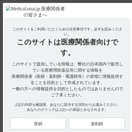
ＰＣ版
お電話はこちら
このサイトをご利用いただくための注意事項です。
必ずお読みくださ
使用期限検索
Drug Information
い。
このサイトは
医療関係者向けで
No : 3343
【レンビマ】 一包化に関する情報はあります
す。
か？（一包化できますか？）
このサイトで提供している情報は、弊社の日本国内で販売し
ている医療用医薬品等に関する情報を
医療関係者（医師・薬剤師・看護師等）の皆様に情報提供す
電子添文には薬剤交付時の注意について以下の記載がありま
ることを目的として作成されています。
す。
一般の方への情報提供を目的としたものではありませんので
14. 適用上の注意
ご了承ください。
14.1 薬剤交付時の注意（引用1）
14.1.2 本剤は湿気に不安定なため、服用直前にPTPシートから
取り出すよう指導すること。
上記の内容を確認後、あなたに該当する項目からお進みください。
あなたのクリックは上記への承認とみなされます。
適正にご使用いただくためのガイドブックには以下の記載があ
ります。（引用2）
医師
薬剤師
レンビマは吸湿することにより、原薬が徐々に加水分解を起こ
します。この分解反応を避けるため、防湿性の高い両面アルミ