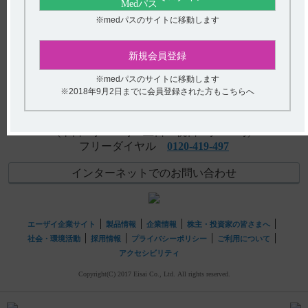
【レンビマ】 用法及び用量について教えて下さい。
※medパスのサイトに移動します
アンケート:ご意見をお聞かせください
【レンビマ】 副作用発現時の休薬、減量及び中止基準に
ついて教えてください。
(選択してください)
新規会員登録
※medパスのサイトに移動します
送信する
※2018年9月2日までに会員登録された方もこちらへ
hhcホットライン
(平日9時〜18時 土日・祝日9時〜17時)
フリーダイヤル
0120-419-497
インターネットでのお問い合わせ
エーザイ企業サイト
製品情報
企業情報
株主・投資家の皆さまへ
社会・環境活動
採用情報
プライバシーポリシー
ご利用について
アクセシビリティ
Copyright(C) 2017 Eisai Co., Ltd. All rights reserved.