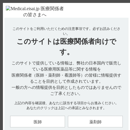
ＰＣ版
お電話はこちら
このサイトをご利用いただくための注意事項です。
必ずお読みくださ
使用期限検索
Drug Information
い。
このサイトは
医療関係者向けで
No : 3308
【レンビマ】 他の抗悪性腫瘍剤の併用はできま
す。
すか？
このサイトで提供している情報は、弊社の日本国内で販売し
【レンビマ】
ている医療用医薬品等に関する情報を
医療関係者（医師・薬剤師・看護師等）の皆様に情報提供す
他の抗悪性腫瘍剤の併用はできますか？
ることを目的として作成されています。
一般の方への情報提供を目的としたものではありませんので
ご了承ください。
電子添文には以下の記載があります。
上記の内容を確認後、あなたに該当する項目からお進みください。
あなたのクリックは上記への承認とみなされます。
7. 用法及び用量に関連する注意（引用1）
〈根治切除不能な甲状腺癌、切除不能な胸腺癌〉
7.1 本剤と他の抗悪性腫瘍剤との併用について、有効性及び安
医師
薬剤師
全性は確立されていない。
〈切除不能な肝細胞癌〉