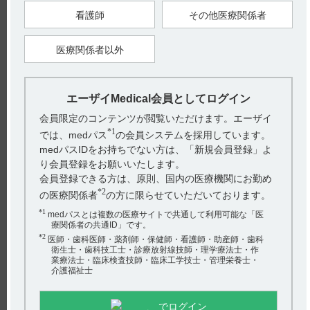
7.3 本剤と他の抗悪性腫瘍剤との併用について、有効性及び安
全性は確立されていない。
看護師
その他医療関係者
【引用】
医療関係者以外
1）レンビマカプセル4mg・10mg電子添文 2024年2月改訂（第5
版）7.用法及び用量に関連する注意 7.1、7.3
【更新年月】
2024年9月
エーザイMedical会員としてログイン
会員限定のコンテンツが閲覧いただけます。エーザイ
*1
では、medパス
の会員システムを採用しています。
medパスIDをお持ちでない方は、「新規会員登録」よ
戻る
り会員登録をお願いいたします。
会員登録できる方は、原則、国内の医療機関にお勤め
*2
の医療関係者
の方に限らせていただいております。
関連するQ&A
*1
medパスとは複数の医療サイトで共通して利用可能な「医
【レンビマ】 小児への投与に関する注意事項は？
療関係者の共通ID」です。
*2
医師・歯科医師・薬剤師・保健師・看護師・助産師・歯科
【レンビマ】 規制区分について教えて下さい。
衛生士・歯科技工士・診療放射線技師・理学療法士・作
業療法士・臨床検査技師・臨床工学技士・管理栄養士・
介護福祉士
【レンビマ・肝細胞癌】 局所療法後はいつからレンビマ
投与が可能ですか？
でログイン