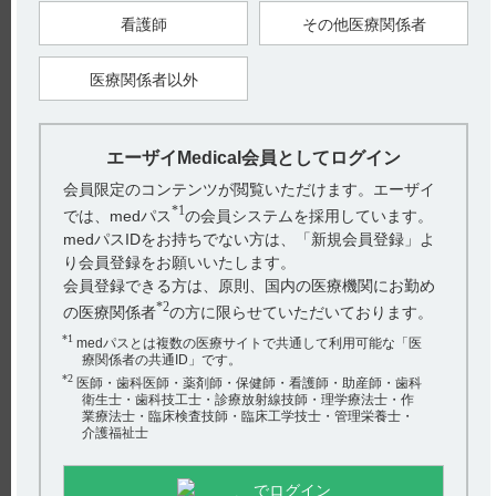
2024年4月
看護師
その他医療関係者
医療関係者以外
戻る
エーザイMedical会員としてログイン
関連するQ&A
会員限定のコンテンツが閲覧いただけます。エーザイ
【メチコバール・錠・細粒】 効能・効果は?
*1
では、medパス
の会員システムを採用しています。
medパスIDをお持ちでない方は、「新規会員登録」よ
【ユベラＮ】 薬効薬理について教えてください。
り会員登録をお願いいたします。
【レンビマ】 他の抗悪性腫瘍剤の併用はできますか？
会員登録できる方は、原則、国内の医療機関にお勤め
*2
の医療関係者
の方に限らせていただいております。
【レンビマ】 規制区分について教えて下さい。
*1
medパスとは複数の医療サイトで共通して利用可能な「医
療関係者の共通ID」です。
【レンビマ】 小児への投与に関する注意事項は？
アンケート:ご意見をお聞かせください
*2
医師・歯科医師・薬剤師・保健師・看護師・助産師・歯科
衛生士・歯科技工士・診療放射線技師・理学療法士・作
業療法士・臨床検査技師・臨床工学技士・管理栄養士・
(選択してください)
介護福祉士
送信する
でログイン