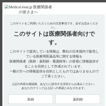
ＰＣ版
お電話はこちら
このサイトをご利用いただくための注意事項です。
必ずお読みくださ
使用期限検索
Drug Information
い。
このサイトは
医療関係者向けで
No : 3277
す。
【レンビマ】 保管方法は?
【レンビマ】
このサイトで提供している情報は、弊社の日本国内で販売し
ている医療用医薬品等に関する情報を
保管方法は?
医療関係者（医師・薬剤師・看護師等）の皆様に情報提供す
ることを目的として作成されています。
一般の方への情報提供を目的としたものではありませんので
ご了承ください。
貯法は室温保存です。（引用1）
上記の内容を確認後、あなたに該当する項目からお進みください。
あなたのクリックは上記への承認とみなされます。
【引用】
1）レンビマカプセル4mg･10mg電子添文 2024年2月改訂（第5
版） 貯法
医師
薬剤師
【更新年月】