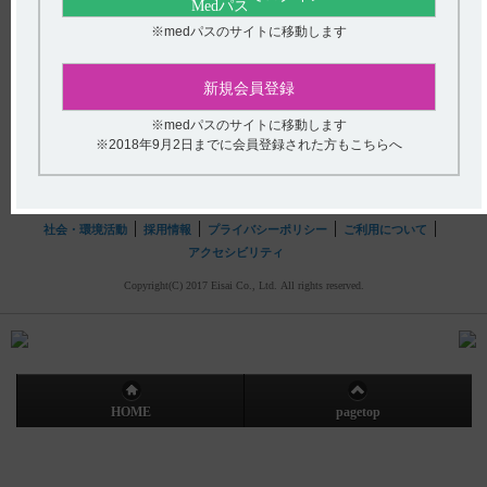
hhcホットライン
※medパスのサイトに移動します
(平日9時〜18時 土日・祝日9時〜17時)
フリーダイヤル
0120-419-497
新規会員登録
インターネットでのお問い合わせ
※medパスのサイトに移動します
※2018年9月2日までに会員登録された方もこちらへ
エーザイ企業サイト
製品情報
企業情報
株主・投資家の皆さまへ
社会・環境活動
採用情報
プライバシーポリシー
ご利用について
アクセシビリティ
Copyright(C) 2017 Eisai Co., Ltd. All rights reserved.
HOME
pagetop