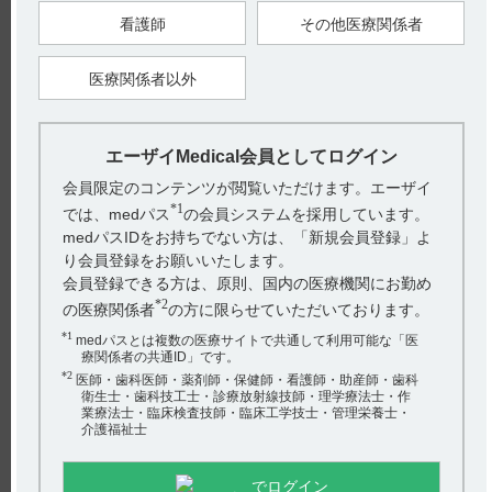
（CLcr：60～89mL／min）、中等度（CLcr：30～59mL／min）
及び重度（CLcr：15～29mL／min）の腎機能障害を有する被験
看護師
その他医療関係者
者（各6例）に単回投与した。
軽度、中等度及び重度の腎機能障害を有する被験者における
Cmaxは健康被験者のそれぞれ1.0、0.61及び0.87倍であり、
医療関係者以外
AUC
はそれぞれ1.0、0.90及び1.2倍であった。（引用
（0-inf）
2）
※本剤の承認された用法及び用量は以下の通りです。（引用
3）
エーザイMedical会員としてログイン
「根治切除不能な甲状腺癌」、「切除不能な胸腺癌」：通常、
成人にはレンバチニブとして1日1回24mgを経口投与する。な
会員限定のコンテンツが閲覧いただけます。エーザイ
お、患者の状態により適宜減量する。
「切除不能な肝細胞癌」：通常、成人には体重にあわせてレン
*1
では、medパス
の会員システムを採用しています。
バチニブとして体重60kg以上の場合は12mg、体重60kg未満の
medパスIDをお持ちでない方は、「新規会員登録」よ
場合は8mgを1日1回、経口投与する。なお、患者の状態により
適宜減量する。
り会員登録をお願いいたします。
「がん化学療法後に増悪した切除不能な進行・再発の子宮体
会員登録できる方は、原則、国内の医療機関にお勤め
癌」、「根治切除不能又は転移性の腎細胞癌」：ペムブロリズ
マブ（遺伝子組換え）との併用において、通常、成人にはレン
*2
の医療関係者
の方に限らせていただいております。
バチニブとして1日1回20mgを経口投与する。なお、患者の状
態により適宜減量する。
*1
medパスとは複数の医療サイトで共通して利用可能な「医
療関係者の共通ID」です。
【引用】
*2
医師・歯科医師・薬剤師・保健師・看護師・助産師・歯科
1）レンビマカプセル4mg・10mg電子添文 2024年2月改訂（第5
衛生士・歯科技工士・診療放射線技師・理学療法士・作
版） 16．薬物動態 16．6 特定の背景を有する患者 16．6．1 腎
業療法士・臨床検査技師・臨床工学技士・管理栄養士・
機能障害患者
介護福祉士
2）［承認時評価資料］：腎機能障害患者を対象とした臨床薬
理試験（外国試験）（2015年3月26日承認、CTD 2.7.2.2.2.3.2）
［LEN-0009］
3）レンビマカプセル4mg・10mg電子添文 2024年2月改訂（第5
でログイン