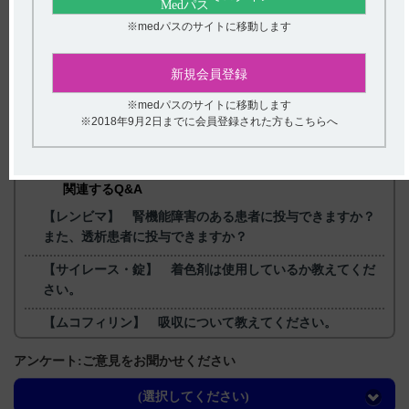
版） 6. 用法及び用量
※medパスのサイトに移動します
【更新年月】
2024年10月
新規会員登録
※medパスのサイトに移動します
※2018年9月2日までに会員登録された方もこちらへ
戻る
関連するQ&A
【レンビマ】 腎機能障害のある患者に投与できますか？
また、透析患者に投与できますか？
【サイレース・錠】 着色剤は使用しているか教えてくだ
さい。
【ムコフィリン】 吸収について教えてください。
【デタントールR】 その他の注意
アンケート:ご意見をお聞かせください
【レンビマ】 食欲減退の副作用について教えてくださ
(選択してください)
い。