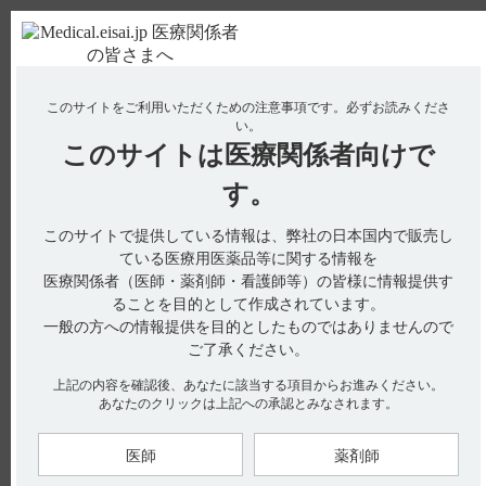
ＰＣ版
お電話はこちら
このサイトをご利用いただくための注意事項です。
必ずお読みくださ
使用期限検索
Drug Information
い。
このサイトは
医療関係者向けで
No : 3269
【レンビマ】 腎機能障害の患者に投与した際の
す。
薬物動態は？
このサイトで提供している情報は、弊社の日本国内で販売し
【レンビマ】
ている医療用医薬品等に関する情報を
医療関係者（医師・薬剤師・看護師等）の皆様に情報提供す
腎機能障害の患者に投与した際の薬物動態は？
ることを目的として作成されています。
一般の方への情報提供を目的としたものではありませんので
ご了承ください。
電子添文には、腎機能障害患者へ投与した時の薬物動態に関す
る以下の記載があります。
上記の内容を確認後、あなたに該当する項目からお進みください。
あなたのクリックは上記への承認とみなされます。
16. 薬物動態
16.6 特定の背景を有する患者
16.6.1 腎機能障害患者（引用1）
※
医師
薬剤師
レンバチニブ24mg
を外国人の腎機能が正常な被験者（クレア
チニンクリアランス［CLcr］：≧90mL／min、n＝8）、軽度