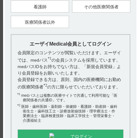
看護師
その他医療関係者
16.1 血中濃度
16.1.1 反復投与
（1）固形がん患者（引用3）
※
日本人固形がん患者9例に本剤20mg※又は24mg
を1日1回経口
医療関係者以外
投与したときの、初回投与時の血漿中レンバチニブ濃度推移を
以下の図に示した。初回投与時及び1日1回反復投与した15日目
の薬物動態パラメータを表に示した。レンバチニブのCmax及
びAUC
には用量比例性が認められた。反復投与15日後
（0-24h）
エーザイMedical会員としてログイン
の薬物動態は、初回投与の結果から推測可能であり、Cmax及
※
びAUC
の累積係数の平均値は、20mg
投与群で1.27及
（0-24h）
会員限定のコンテンツが閲覧いただけます。エーザイ
※
び1.44、24mg
投与群で1.42及び1.32であった。（引用4）
*1
では、medパス
の会員システムを採用しています。
medパスIDをお持ちでない方は、「新規会員登録」よ
り会員登録をお願いいたします。
※本剤の承認された効能又は効果、用法及び用量は以下の通り
会員登録できる方は、原則、国内の医療機関にお勤め
です。
4. 効能又は効果（引用5）
*2
の医療関係者
の方に限らせていただいております。
〈レンビマカプセル4mg〉
根治切除不能な甲状腺癌、切除不能な肝細胞癌、切除不能な胸
*1
medパスとは複数の医療サイトで共通して利用可能な「医
腺癌、がん化学療法後に増悪した切除不能な進行・再発の子宮
療関係者の共通ID」です。
体癌、根治切除不能又は転移性の腎細胞癌
*2
〈レンビマカプセル10mg〉
医師・歯科医師・薬剤師・保健師・看護師・助産師・歯科
根治切除不能な甲状腺癌、切除不能な胸腺癌、がん化学療法後
衛生士・歯科技工士・診療放射線技師・理学療法士・作
に増悪した切除不能な進行・再発の子宮体癌、根治切除不能又
業療法士・臨床検査技師・臨床工学技士・管理栄養士・
は転移性の腎細胞癌
介護福祉士
6. 用法及び用量（引用6）
「根治切除不能な甲状腺癌」、「切除不能な胸腺癌」：通常、
成人にはレンバチニブとして1日1回24mgを経口投与する。な
でログイン
お、患者の状態により適宜減量する。