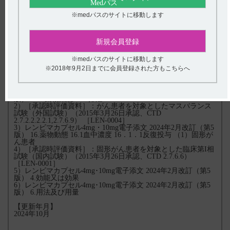
「切除不能な肝細胞癌」：通常、成人には体重にあわせてレン
バチニブとして体重60kg以上の場合は12mg、体重60kg未満の
※medパスのサイトに移動します
場合は8mgを1日1回、経口投与する。なお、患者の状態により
適宜減量する。
「がん化学療法後に増悪した切除不能な進行・再発の子宮体
新規会員登録
癌」、「根治切除不能又は転移性の腎細胞癌」：ペムブロリズ
マブ（遺伝子組換え）との併用において、通常、成人にはレン
バチニブとして1日1回20mgを経口投与する。なお、患者の状
※medパスのサイトに移動します
態により適宜減量する。
※2018年9月2日までに会員登録された方もこちらへ
【引用】
1）レンビマカプセル4mg･10mg電子添文 2024年2月改訂（第5
版） 16．薬物動態 16.5排泄
2）［承認時評価資料］：がん患者を対象としたマスバランス
試験（外国試験）（2015年3月26日承認、CTD
2.7.2.2.2.2.1,2.7.6.9） ［LEN-0004］
3）レンビマカプセル4mg・10mg電子添文 2024年2月改訂（第5
版） 16.薬物動態 16.1血中濃度 16．1．1反復投与 （1）固形が
ん患者
4）［承認時評価資料］：固形がん患者を対象とした臨床第I相
試験（国内試験）（2015年3月26日承認、CTD 2.7.6.6）
［LEN-0001］
5）レンビマカプセル4mg･10mg電子添文 2024年2月改訂（第5
版） 4.効能又は効果
6）レンビマカプセル4mg･10mg電子添文 2024年2月改訂（第5
版） 6.用法及び用量
【更新年月】
2024年10月