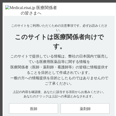
ＰＣ版
お電話はこちら
このサイトをご利用いただくための注意事項です。
必ずお読みくださ
使用期限検索
Drug Information
い。
このサイトは
医療関係者向けで
No : 3266
【レンビマ】 半減期・Cmaxなどの薬物動態につ
す。
いて教えてください。
このサイトで提供している情報は、弊社の日本国内で販売し
【レンビマ】
ている医療用医薬品等に関する情報を
医療関係者（医師・薬剤師・看護師等）の皆様に情報提供す
半減期・Cmaxなどの薬物動態について教えてください。
ることを目的として作成されています。
一般の方への情報提供を目的としたものではありませんので
ご了承ください。
電子添文には、薬物動態に関する以下の記載があります。
上記の内容を確認後、あなたに該当する項目からお進みください。
あなたのクリックは上記への承認とみなされます。
16.薬物動態
16.5 排泄（引用1）
14
※
外国人固形がん患者6例に
C標識-レンバチニブ24mg
を単回
医師
薬剤師
経口投与したとき、未変化体の血漿中消失半減期は、約35.4時
間であった。（引用2）