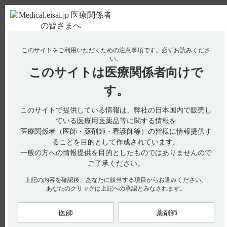
ＰＣ版
お電話はこちら
このサイトをご利用いただくための注意事項です。
必ずお読みくださ
使用期限検索
Drug Information
い。
このサイトは
医療関係者向けで
No : 3249
す。
【レンビマ】 禁忌とその設定理由は？
【レンビマ】
このサイトで提供している情報は、弊社の日本国内で販売し
ている医療用医薬品等に関する情報を
禁忌とその設定理由は？
医療関係者（医師・薬剤師・看護師等）の皆様に情報提供す
ることを目的として作成されています。
一般の方への情報提供を目的としたものではありませんので
ご了承ください。
電子添文には、禁忌に関する以下の記載があります。
上記の内容を確認後、あなたに該当する項目からお進みください。
あなたのクリックは上記への承認とみなされます。
2 .禁忌（次の患者には投与しないこと）（引用1）
2.1 本剤の成分に対し過敏症の既往歴のある患者
2.2 妊婦又は妊娠している可能性のある女性
医師
薬剤師
【関連情報】
インタビューフォームには、禁忌に関する以下の記載がありま