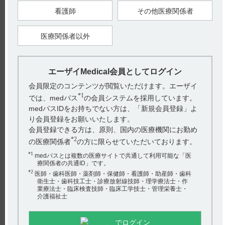
す。
看護師
その他医療関係者
■禁忌内容とその理由（引用2）
（解説）
2.1 重篤な過敏症が発現する可能性があることから設定した。
医療関係者以外
2.2 ラット及びウサギにおいて胚毒性・催奇形性が確認されて
いることから設定した。外国 008 試験において投与終了後に妊
娠が判明し自然流産となった症例が報告されている。
エーザイMedical会員としてログイン
【引用】
1）レンビマカプセル4mg･10mg電子添文 2024年2月改訂（第5
会員限定のコンテンツが閲覧いただけます。エーザイ
版） 2.禁忌
2）レンビマカプセル4mg･10mgインタビューフォーム 2024年2
*1
では、medパス
の会員システムを採用しています。
月改訂（第14版） VIII．安全性（使用上の注意等）に関する項
medパスIDをお持ちでない方は、「新規会員登録」よ
目2．禁忌内容とその理由
り会員登録をお願いいたします。
【更新年月】
会員登録できる方は、原則、国内の医療機関にお勤め
2024年9月
*2
の医療関係者
の方に限らせていただいております。
*1
medパスとは複数の医療サイトで共通して利用可能な「医
療関係者の共通ID」です。
戻る
*2
医師・歯科医師・薬剤師・保健師・看護師・助産師・歯科
衛生士・歯科技工士・診療放射線技師・理学療法士・作
業療法士・臨床検査技師・臨床工学技士・管理栄養士・
介護福祉士
関連するQ&A
【フィコンパ錠・細粒】 ＜単剤療法＞2mgや6mgでの有効
でログイン