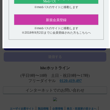
性・安全性を検討していますか？
※medパスのサイトに移動します
【フェロミア】 保管方法について教えてください。
新規会員登録
【アリセプト】 血中濃度はどのくらいの期間で定常状態
に達しますか。
※medパスのサイトに移動します
※2018年9月2日までに会員登録された方もこちらへ
【ニトロール・錠・スプレー・Rカプセル】 使用期限は何
アンケート:ご意見をお聞かせください
年ですか？
(選択してください)
【エクフィナ】 包装単位について教えてください。
送信する
hhcホットライン
(平日9時〜18時 土日・祝日9時〜17時)
フリーダイヤル
0120-419-497
インターネットでのお問い合わせ
エーザイ企業サイト
製品情報
企業情報
株主・投資家の皆さまへ