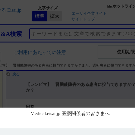
hhcホットライ
文字サイズ
エーザイ企業サイト
サイトトップ
Q&A検索
使用期限
ご利用にあたっての注意
ビマ】 腎機能障害のある患者に投与できますか？また、透析患者に投与できます
戻る
【レンビマ】 腎機能障害のある患者に投与できますか
か？
回答
1．腎機能障害のある患者
腎機能障害のある患者は、電子添文上、禁忌や特定の背景を有する患
起はしていません。また、腎機能障害患者への用量調整に関する記載