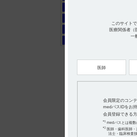
マ
ヤ
このサイトで
ラ
医療関係者（
一
ワ
医師
会員限定のコンテ
medパスIDを
会員登録できる
*1
medパスとは複
*2
医師・歯科医師・
法士・臨床検査