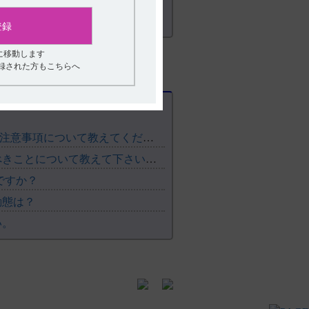
ンバチニブとして1日1回24mgを経口
登録
して体重60kg以上の場合は12mg、体
態により適宜減量する。
に移動します
登録された方もこちらへ
根治切除不能又は転移性の腎細胞癌」：
ンバチニブとして1日1回20mgを経口
【チョコラA・錠・末・滴】 用法及び用量や投与時の注意事項について教えてください。
副作用 11.1重大な副作用 11.1.8 腎障
【レンビマ】 投与開始前および投与期間中に注意すべきことについて教えて下さい。
めのガイドブック IV. Q&A Q7 ｐ
ですか？
ブック IV. Q&A Q16 ｐ
動態は？
い。
めのガイドブック IV. Q&A Q14
くためのガイドブック IV. Q&A
くためのガイドブック IV. Q&A
 7. 用法及び用量に関連する注意 〈根治切