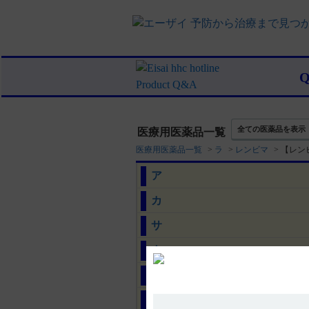
全ての医薬品を表示
医療用医薬品一覧
医療用医薬品一覧
>
ラ
>
レンビマ
>
【レン
ア
カ
サ
タ
ナ
ハ