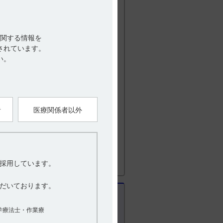
用1）
査及び電解質検査を行ってください。
及び中止などの適切な処置を行ってくだ
関する情報を
されています。
い。
軽度（CLcr：60～89mL／min, 6
29mL／min, 6例）の腎機能障害を有する
を評価しました。
ぞれ1.00倍、0.608倍及び0.871
でした。また、軽度、中等度及び重度の腎機能
者
医療関係者以外
0）
採用しています。
2）
だいております。
では推奨できません。なお、甲状腺癌で
学療法士・作業療