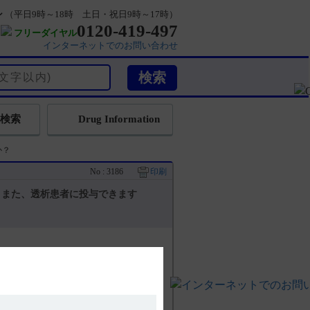
ン
（平日9時～18時 土日・祝日9時～17時）
0120-419-497
フリーダイヤル
インターネットでのお問い合わせ
検索
Drug Information
か？
No : 3186
印刷
？また、透析患者に投与できます
者に関する注意等において特別な注意喚
はありません。