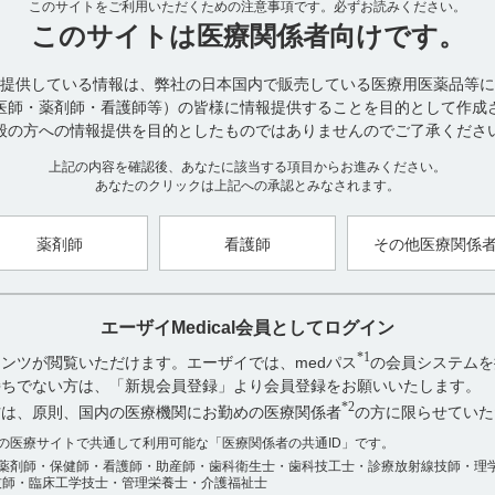
このサイトをご利用いただくための注意事項です。
なお、レンビマの重大な副作用として腎障害が報告されています。（引
必ずお読みください。
腎機能障害のある患者にレンビマを投与する際は、定期的に腎機能検
このサイトは
医療関係者向けです。
（引用2、3、4、5、6）
また、腎障害が認められた場合は症状に応じてレンビマの減量、休薬
提供している情報は、弊社の日本国内で販売している医療用医薬品等に
さい。（引用7､8、9）
医師・薬剤師・看護師等）の皆様に情報提供することを目的として作成
般の方への情報提供を目的としたものではありませんのでご了承くださ
■薬物動態 腎機能障害患者（外国005試験）（引用10、11）
腎機能正常者（クレアチニンクリアランス［CLcr］：≧90mL／min, 8例）、
上記の内容を確認後、あなたに該当する項目からお進みください。
例）、中等度（CLcr：30～59mL／min, 6例）及び重度（CLcr：15～
あなたのクリックは上記への承認とみなされます。
※
患者を対象にレンバチニブ24mg
を単回経口投与したときの薬物動態
軽度、中等度及び重度の腎機能障害を有する患者のCmaxは腎機能正常者のそれ
倍であり、AUC（
）はそれぞれ1.01倍、0.903倍及び1.22倍
薬剤師
看護師
その他医療関係
0-inf
障害患者のt
は平均値でそれぞれ31.8、30.6及び33.5時間でした。
1/2
腎機能正常者及び腎機能障害患者における薬物動態パラメータ（引用1
エーザイMedical会員としてログイン
*1
ンツが閲覧いただけます。エーザイでは、medパス
の会員システムを
2．透析患者
お持ちでない方は、「新規会員登録」より会員登録をお願いいたします。
レンビマの透析除去率について検討したデータはありません。（引用1
*2
方は、原則、国内の医療機関にお勤めの医療関係者
の方に限らせていた
透析症例への有効性及び安全性は確立されておりませんので、現時点
アンケート:ご意見をお聞かせください
は、国内市販後の報告があります。（引用3、13）
数の医療サイトで共通して利用可能な「医療関係者の共通ID」です。
薬剤師・保健師・看護師・助産師・歯科衛生士・歯科技工士・診療放射線技師・理
役に立った
※本剤の承認された用法及び用量は以下の通りです。
技師・臨床工学技士・管理栄養士・介護福祉士