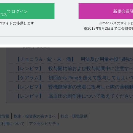
役に立たなかった
6. 用法及び用量（引用14）
「根治切除不能な甲状腺癌」、「切除不能な胸腺癌」：通常、成人にはレ
でログイン
新規会員
投与する。なお、患者の状態により適宜減量する。
「切除不能な肝細胞癌」：通常、成人には体重にあわせてレンバチニブと
重60kg未満の場合は8mgを1日1回、経口投与する。なお、患者の状
スのサイトに移動します
※medパスのサイト
※2018年9月2日までに会員
「がん化学療法後に増悪した切除不能な進行・再発の子宮体癌」、「
ペムブロリズマブ（遺伝子組換え）との併用において、通常、成人にはレ
投与する。なお、患者の状態により適宜減量する。
関連するQ&A
【引用】
1）レンビマカプセル4mg・10mg電子添文 2024年2月改訂（第5版） 11．
害
2）【甲状腺癌】レンビマカプセル4mg・10mg適正にご使用いただくた
【ケアラム】 初回から25mgを超えて投与してもよい
89（LEN1002ISG）
3）【肝細胞癌】レンビマカプセル4mg適正にご使用いただくためのガイド
【レンビマ】 腎機能障害の患者に投与した際の薬物
80（LEN1087ESG）
【レンビマ】 高血圧の副作用について教えてくださ
4）【胸腺癌】レンビマカプセル4mg・10ｍｇ 適正にご使用いただくた
ｐ64（LEN1298CSG）
5）【子宮体癌】レンビマカプセル4mg・10ｍｇ 適正にご使用いただ
Q19 ｐ79（LEN1400CSG）
業情報
株主・投資家の皆さまへ
社会・環境活動
6）【腎細胞癌】レンビマカプセル4mg・10ｍｇ 適正にご使用いただ
ご利用について
アクセシビリティ
Q13 ｐ72（LEN1500CSG）
7）レンビマカプセル4mg・10mg電子添文 2024年2月改訂（第5版）
.